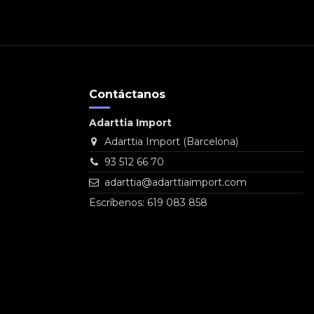
Contáctanos
Adarttia Import
Adarttia Import (Barcelona)
93 512 66 70
adarttia@adarttiaimport.com
Escríbenos: 619 083 858