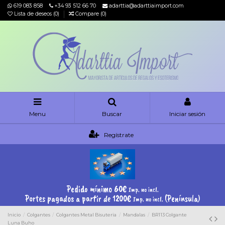
619 083 858
+34 93 512 66 70
adarttia@adarttiaimport.com
Lista de deseos (
0
)
Compare (
0
)
Menu
Buscar
Iniciar sesión
Regístrate
Pedido mínimo 60€
Imp. no incl.
Portes pagados a partir de 1200€
(Península)
Imp. no incl.
Inicio
Colgantes
Colgantes Metal Bisuteria
Mandalas
BR113 Colgante
Luna Buho