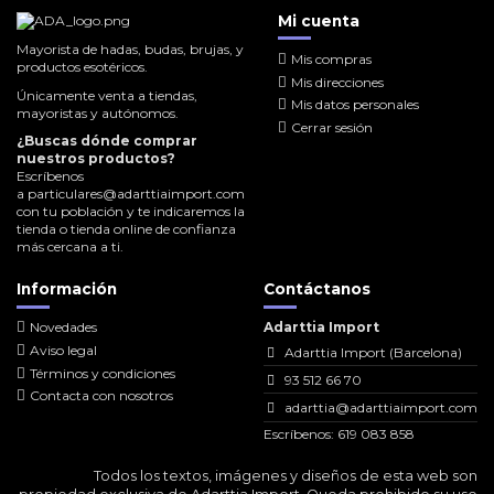
Mi cuenta
Mayorista de hadas, budas, brujas, y
Mis compras
productos esotéricos.
Mis direcciones
Únicamente venta a tiendas,
Mis datos personales
mayoristas y autónomos.
Cerrar sesión
¿Buscas dónde comprar
nuestros productos?
Escríbenos
a
particulares@adarttiaimport.com
con tu población y te indicaremos la
tienda o tienda online de confianza
más cercana a ti.
Información
Contáctanos
Novedades
Adarttia Import
Aviso legal
Adarttia Import (Barcelona)
Términos y condiciones
93 512 66 70
Contacta con nosotros
adarttia@adarttiaimport.com
Escríbenos: 619 083 858
Todos los textos, imágenes y diseños de esta web son