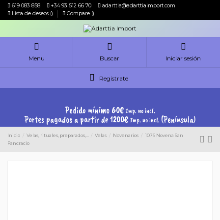
619 083 858
+34 93 512 66 70
adarttia@adarttiaimport.com
Lista de deseos (
)
Compare (
)
Menu
Buscar
Iniciar sesión
Regístrate
Pedido mínimo 60€
Imp. no incl.
Portes pagados a partir de 1200€
(Península)
Imp. no incl.
Inicio
Velas, rituales, preparados,...
Velas
Novenarios
1076 Novena San
Pancracio