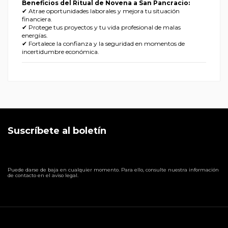
Beneficios del Ritual de Novena a San Pancracio:
✔ Atrae oportunidades laborales y mejora tu situación
financiera.
✔ Protege tus proyectos y tu vida profesional de malas
energías.
✔ Fortalece la confianza y la seguridad en momentos de
incertidumbre económica.
Suscríbete al boletín
Puede darse de baja en cualquier momento. Para ello, consulte nuestra información
de contacto en el aviso legal.