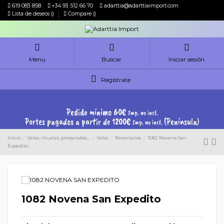
619 083 858
+34 93 512 66 70
adarttia@adarttiaimport.com
Lista de deseos (
)
Compare (
)
Menu
Buscar
Iniciar sesión
Regístrate
Pedido mínimo 60€
Imp. no incl.
Portes pagados a partir de 1200€
(Península)
Imp. no incl.
Inicio
Velas, rituales, preparados,...
Velas
Novenarios
1082 Novena San
Expedito
1082 Novena San Expedito