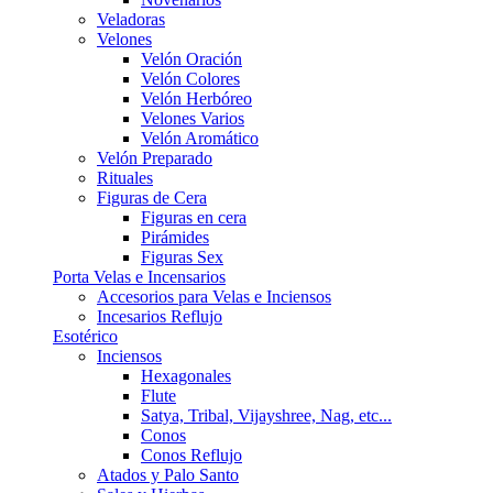
Veladoras
Velones
Velón Oración
Velón Colores
Velón Herbóreo
Velones Varios
Velón Aromático
Velón Preparado
Rituales
Figuras de Cera
Figuras en cera
Pirámides
Figuras Sex
Porta Velas e Incensarios
Accesorios para Velas e Inciensos
Incesarios Reflujo
Esotérico
Inciensos
Hexagonales
Flute
Satya, Tribal, Vijayshree, Nag, etc...
Conos
Conos Reflujo
Atados y Palo Santo