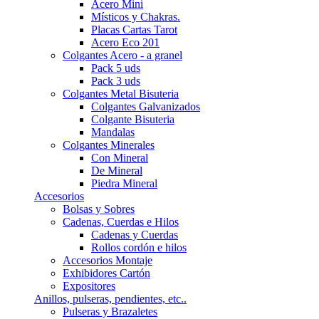
Acero Mini
Místicos y Chakras.
Placas Cartas Tarot
Acero Eco 201
Colgantes Acero - a granel
Pack 5 uds
Pack 3 uds
Colgantes Metal Bisuteria
Colgantes Galvanizados
Colgante Bisuteria
Mandalas
Colgantes Minerales
Con Mineral
De Mineral
Piedra Mineral
Accesorios
Bolsas y Sobres
Cadenas, Cuerdas e Hilos
Cadenas y Cuerdas
Rollos cordón e hilos
Accesorios Montaje
Exhibidores Cartón
Expositores
Anillos, pulseras, pendientes, etc..
Pulseras y Brazaletes