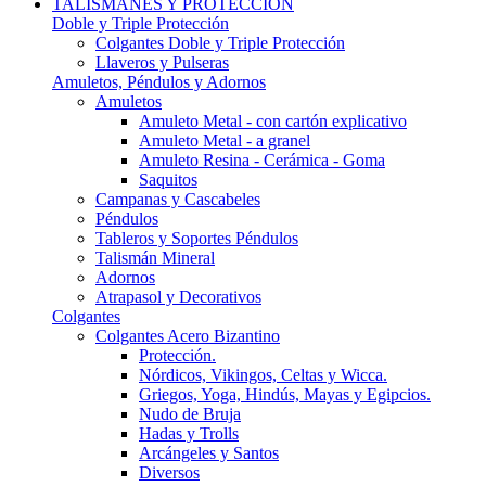
TALISMANES Y PROTECCIÓN
Doble y Triple Protección
Colgantes Doble y Triple Protección
Llaveros y Pulseras
Amuletos, Péndulos y Adornos
Amuletos
Amuleto Metal - con cartón explicativo
Amuleto Metal - a granel
Amuleto Resina - Cerámica - Goma
Saquitos
Campanas y Cascabeles
Péndulos
Tableros y Soportes Péndulos
Talismán Mineral
Adornos
Atrapasol y Decorativos
Colgantes
Colgantes Acero Bizantino
Protección.
Nórdicos, Vikingos, Celtas y Wicca.
Griegos, Yoga, Hindús, Mayas y Egipcios.
Nudo de Bruja
Hadas y Trolls
Arcángeles y Santos
Diversos