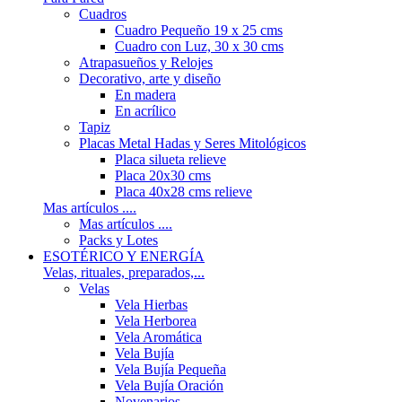
Cuadros
Cuadro Pequeño 19 x 25 cms
Cuadro con Luz, 30 x 30 cms
Atrapasueños y Relojes
Decorativo, arte y diseño
En madera
En acrílico
Tapiz
Placas Metal Hadas y Seres Mitológicos
Placa silueta relieve
Placa 20x30 cms
Placa 40x28 cms relieve
Mas artículos ....
Mas artículos ....
Packs y Lotes
ESOTÉRICO Y ENERGÍA
Velas, rituales, preparados,...
Velas
Vela Hierbas
Vela Herborea
Vela Aromática
Vela Bujía
Vela Bujía Pequeña
Vela Bujía Oración
Novenarios