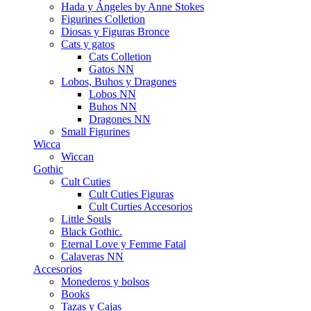
Hada y Ángeles by Anne Stokes
Figurines Colletion
Diosas y Figuras Bronce
Cats y gatos
Cats Colletion
Gatos NN
Lobos, Buhos y Dragones
Lobos NN
Buhos NN
Dragones NN
Small Figurines
Wicca
Wiccan
Gothic
Cult Cuties
Cult Cuties Figuras
Cult Curties Accesorios
Little Souls
Black Gothic.
Eternal Love y Femme Fatal
Calaveras NN
Accesorios
Monederos y bolsos
Books
Tazas y Cajas