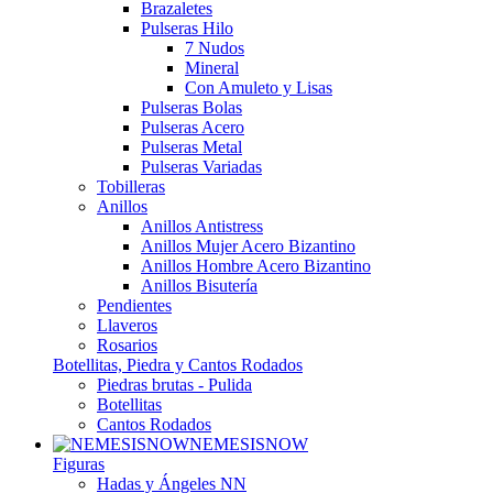
Brazaletes
Pulseras Hilo
7 Nudos
Mineral
Con Amuleto y Lisas
Pulseras Bolas
Pulseras Acero
Pulseras Metal
Pulseras Variadas
Tobilleras
Anillos
Anillos Antistress
Anillos Mujer Acero Bizantino
Anillos Hombre Acero Bizantino
Anillos Bisutería
Pendientes
Llaveros
Rosarios
Botellitas, Piedra y Cantos Rodados
Piedras brutas - Pulida
Botellitas
Cantos Rodados
NEMESISNOW
Figuras
Hadas y Ángeles NN