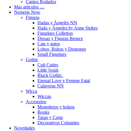
Cantos Rodados
Mas artículos ....
Nemesis Now
Figuras
Hadas y Ángeles NN
Hada y Ángeles by Anne Stokes
Figurines Colletion
Diosas y Figuras Bronce
Cats y gatos
Lobos, Buhos y Dragones
Small Figurines
Gothic
Cult Cuties
Little Souls
Black Gothic.
Eternal Love y Femme Fatal
Calaveras NN
Wicca
Wiccan
Accesorios
Monederos y bolsos
Books
Tazas y Cajas
Decorativos Colgantes
Novedades