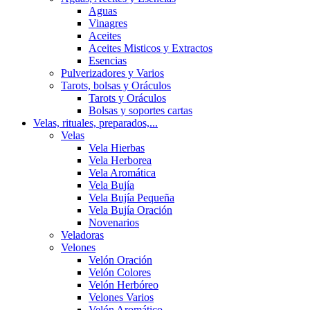
Aguas
Vinagres
Aceites
Aceites Misticos y Extractos
Esencias
Pulverizadores y Varios
Tarots, bolsas y Oráculos
Tarots y Oráculos
Bolsas y soportes cartas
Velas, rituales, preparados,...
Velas
Vela Hierbas
Vela Herborea
Vela Aromática
Vela Bujía
Vela Bujía Pequeña
Vela Bujía Oración
Novenarios
Veladoras
Velones
Velón Oración
Velón Colores
Velón Herbóreo
Velones Varios
Velón Aromático