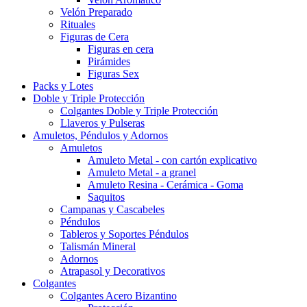
Velón Preparado
Rituales
Figuras de Cera
Figuras en cera
Pirámides
Figuras Sex
Packs y Lotes
Doble y Triple Protección
Colgantes Doble y Triple Protección
Llaveros y Pulseras
Amuletos, Péndulos y Adornos
Amuletos
Amuleto Metal - con cartón explicativo
Amuleto Metal - a granel
Amuleto Resina - Cerámica - Goma
Saquitos
Campanas y Cascabeles
Péndulos
Tableros y Soportes Péndulos
Talismán Mineral
Adornos
Atrapasol y Decorativos
Colgantes
Colgantes Acero Bizantino