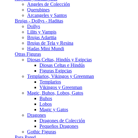
Angeles de Colección
Querubines
Arcangeles y Santos
Brujas - Dollys - Haditas
Dollys
Lilits y Vampis
Brujas Adarttia
Brujas de Tela y Resina
Hadas Mini Mundi
Otras Figuras
Diosas Celtas, Hindús y Egipcias
Diosas Celtas e Hindús
Figuras Egipcias
Templarios, Vikingos y Greenman
Templarios
Vikingos y Greenman
Magic, Buhos, Lobos, Gatos
Buhos
Lobos
Magic y Gatos
Dragones
Dragones de Colección
Pequeños Dragones
Gothic Figuras
Para Pared