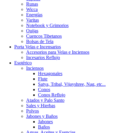
Runas
Wicca
Energías
Varitas
Notebook y Grimorios
Ouijas
Cuencos Tibetanos
Bolsas de Tela
Porta Velas e Incensarios
Accesorios para Velas e Inciensos
Incesarios Reflujo
Esotérico
Inciensos
Hexagonales
Flute
Satya, Tribal, Vijayshree, Nag, etc...
Conos
Conos Reflujo
Atados y Palo Santo
Sales y Hierbas
Polvos
Jabones y Baños
Jabones
Baños
Aguas, Aceites y Esencias