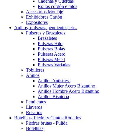
Cadenas y Cuerdas
Rollos cordón e hilos
Accesorios Montaje
Exhibidores Cartón
Expositores
Anillos, pulseras, pendientes, etc..
Pulseras y Brazaletes
Brazaletes
Pulseras Hilo
Pulseras Bolas
Pulseras Acero
Pulseras Metal
Pulseras Variadas
Tobilleras
Anillos
Anillos Antistress
Anillos Mujer Acero Bizantino
Anillos Hombre Acero Bizantino
Anillos Bisutería
Pendientes
Llaveros
Rosarios
Botellitas, Piedra y Cantos Rodados
Piedras brutas - Pulida
Botellitas