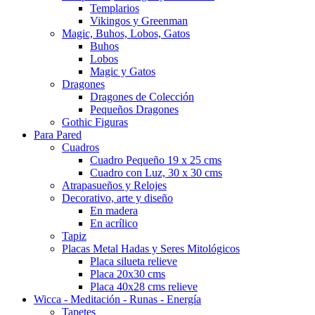
Templarios
Vikingos y Greenman
Magic, Buhos, Lobos, Gatos
Buhos
Lobos
Magic y Gatos
Dragones
Dragones de Colección
Pequeños Dragones
Gothic Figuras
Para Pared
Cuadros
Cuadro Pequeño 19 x 25 cms
Cuadro con Luz, 30 x 30 cms
Atrapasueños y Relojes
Decorativo, arte y diseño
En madera
En acrílico
Tapiz
Placas Metal Hadas y Seres Mitológicos
Placa silueta relieve
Placa 20x30 cms
Placa 40x28 cms relieve
Wicca - Meditación - Runas - Energía
Tapetes