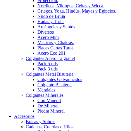
Protección.
Nórdicos, Vikingos, Celtas y Wicca.
Griegos, Yoga, Hindús, Mayas y Egipcios.
Nudo de Bruja
Hadas y Trolls
Arcángeles y Santos
Diversos
Acero Mini
Místicos y Chakras.
Placas Cartas Tarot
Acero Eco 201
Colgantes Acero - a granel
Pack 5 uds
Pack 3 uds
Colgantes Metal Bisuteria
Colgantes Galvanizados
Colgante Bisuteria
Mandalas
Colgantes Minerales
Con Mineral
De Mineral
Piedra Mineral
Accesorios
Bolsas y Sobres
Cadenas, Cuerdas e Hilos