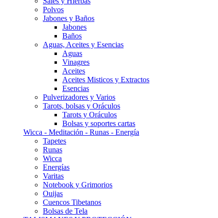
Sales y Hierbas
Polvos
Jabones y Baños
Jabones
Baños
Aguas, Aceites y Esencias
Aguas
Vinagres
Aceites
Aceites Misticos y Extractos
Esencias
Pulverizadores y Varios
Tarots, bolsas y Oráculos
Tarots y Oráculos
Bolsas y soportes cartas
Wicca - Meditación - Runas - Energía
Tapetes
Runas
Wicca
Energías
Varitas
Notebook y Grimorios
Ouijas
Cuencos Tibetanos
Bolsas de Tela