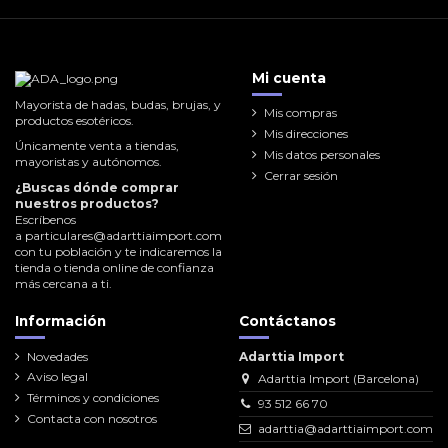
Mi cuenta
Mayorista de hadas, budas, brujas, y
Mis compras
productos esotéricos.
Mis direcciones
Únicamente venta a tiendas,
Mis datos personales
mayoristas y autónomos.
Cerrar sesión
¿Buscas dónde comprar
nuestros productos?
Escríbenos
a
particulares@adarttiaimport.com
con tu población y te indicaremos la
tienda o tienda online de confianza
más cercana a ti.
Información
Contáctanos
Novedades
Adarttia Import
Aviso legal
Adarttia Import (Barcelona)
Términos y condiciones
93 512 66 70
Contacta con nosotros
adarttia@adarttiaimport.com