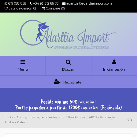
619 083 858
+34 93 512 66 70
adarttia@adarttiaimport.com
Lista de deseos (
0
)
Compare (
0
)
Menu
Buscar
Iniciar sesión
Regístrate
Pedido mínimo 60€
Imp. no incl.
Portes pagados a partir de 1200€
(Península)
Imp. no incl.
Inicio
Anillos, pulseras, pendientes, etc..
Pendientes
AP112 - Pendiente
Aro Liso, Plateado