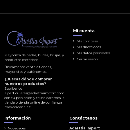
Mi cuenta
Mis compras
Mis direcciones
Mis datos personales
Mayorista de hadas, budas, brujas, y
Cerrar sesión
productos esotéricos.
Únicamente venta a tiendas,
mayoristas y autónomos.
¿Buscas dónde comprar
nuestros productos?
Escríbenos
a
particulares@adarttiaimport.com
con tu población y te indicaremos la
tienda o tienda online de confianza
más cercana a ti.
Información
Contáctanos
Novedades
Adarttia Import