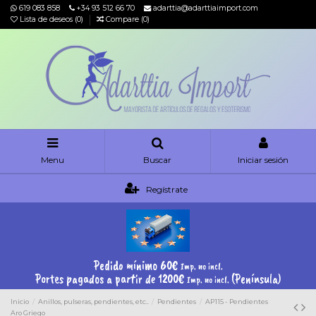
619 083 858
+34 93 512 66 70
adarttia@adarttiaimport.com
Lista de deseos (
0
)
Compare (
0
)
Menu
Buscar
Iniciar sesión
Regístrate
Pedido mínimo 60€
Imp. no incl.
Portes pagados a partir de 1200€
(Península)
Imp. no incl.
Inicio
Anillos, pulseras, pendientes, etc..
Pendientes
AP115 - Pendientes
Aro Griego