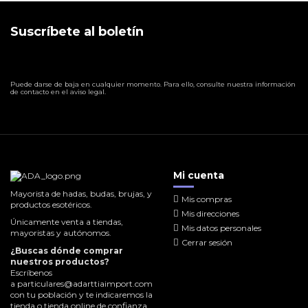
Suscríbete al boletín
Puede darse de baja en cualquier momento. Para ello, consulte nuestra información
de contacto en el aviso legal.
Mi cuenta
Mayorista de hadas, budas, brujas, y
Mis compras
productos esotéricos.
Mis direcciones
Únicamente venta a tiendas,
Mis datos personales
mayoristas y autónomos.
Cerrar sesión
¿Buscas dónde comprar
nuestros productos?
Escríbenos
a
particulares@adarttiaimport.com
con tu población y te indicaremos la
tienda o tienda online de confianza