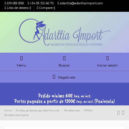
619 083 858
+34 93 512 66 70
adarttia@adarttiaimport.com
Lista de deseos (
)
Compare (
)
Menu
Buscar
Iniciar sesión
Regístrate
Pedido mínimo 60€
Imp. no incl.
Portes pagados a partir de 1200€
(Península)
Imp. no incl.
Inicio
Anillos, pulseras, pendientes, etc..
Pendientes
AP054 -
Pendientes Gatita