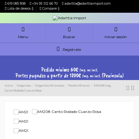
619 083 858
+34 93 512 66 70
adarttia@adarttiaimport.com
Lista de deseos (
)
Compare (
)
Menu
Buscar
Iniciar sesión
Regístrate
Pedido mínimo 60€
Imp. no incl.
Portes pagados a partir de 1200€
(Península)
Imp. no incl.
Inicio
Colgantes
Colgantes Minerales
Piedra Mineral
AM208 Colg.
Canto Rodado Cuarzo Rosa