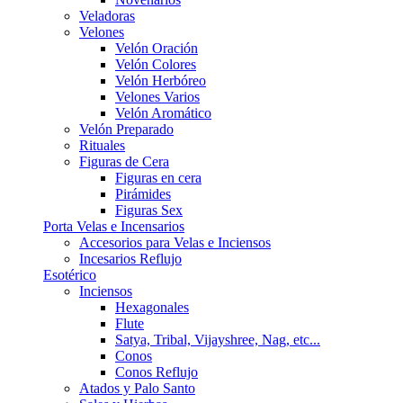
Veladoras
Velones
Velón Oración
Velón Colores
Velón Herbóreo
Velones Varios
Velón Aromático
Velón Preparado
Rituales
Figuras de Cera
Figuras en cera
Pirámides
Figuras Sex
Porta Velas e Incensarios
Accesorios para Velas e Inciensos
Incesarios Reflujo
Esotérico
Inciensos
Hexagonales
Flute
Satya, Tribal, Vijayshree, Nag, etc...
Conos
Conos Reflujo
Atados y Palo Santo