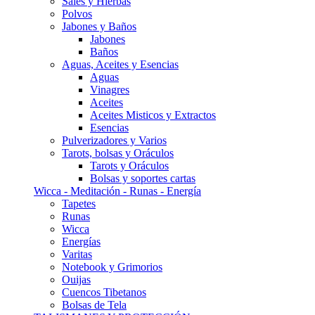
Sales y Hierbas
Polvos
Jabones y Baños
Jabones
Baños
Aguas, Aceites y Esencias
Aguas
Vinagres
Aceites
Aceites Misticos y Extractos
Esencias
Pulverizadores y Varios
Tarots, bolsas y Oráculos
Tarots y Oráculos
Bolsas y soportes cartas
Wicca - Meditación - Runas - Energía
Tapetes
Runas
Wicca
Energías
Varitas
Notebook y Grimorios
Ouijas
Cuencos Tibetanos
Bolsas de Tela