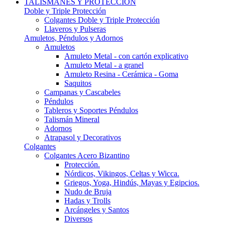
TALISMANES Y PROTECCIÓN
Doble y Triple Protección
Colgantes Doble y Triple Protección
Llaveros y Pulseras
Amuletos, Péndulos y Adornos
Amuletos
Amuleto Metal - con cartón explicativo
Amuleto Metal - a granel
Amuleto Resina - Cerámica - Goma
Saquitos
Campanas y Cascabeles
Péndulos
Tableros y Soportes Péndulos
Talismán Mineral
Adornos
Atrapasol y Decorativos
Colgantes
Colgantes Acero Bizantino
Protección.
Nórdicos, Vikingos, Celtas y Wicca.
Griegos, Yoga, Hindús, Mayas y Egipcios.
Nudo de Bruja
Hadas y Trolls
Arcángeles y Santos
Diversos