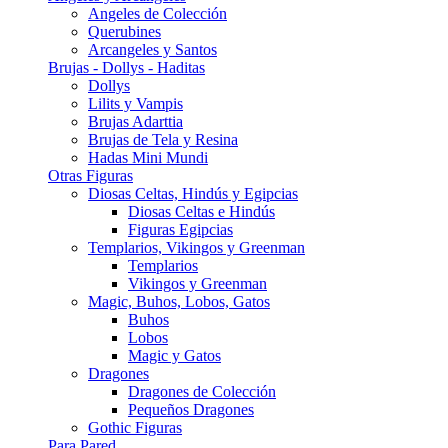
Angeles de Colección
Querubines
Arcangeles y Santos
Brujas - Dollys - Haditas
Dollys
Lilits y Vampis
Brujas Adarttia
Brujas de Tela y Resina
Hadas Mini Mundi
Otras Figuras
Diosas Celtas, Hindús y Egipcias
Diosas Celtas e Hindús
Figuras Egipcias
Templarios, Vikingos y Greenman
Templarios
Vikingos y Greenman
Magic, Buhos, Lobos, Gatos
Buhos
Lobos
Magic y Gatos
Dragones
Dragones de Colección
Pequeños Dragones
Gothic Figuras
Para Pared