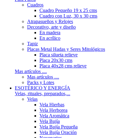
Cuadros
Cuadro Pequeño 19 x 25 cms
Cuadro con Luz, 30 x 30 cms
Atrapasueños y Relojes
Decorativo, arte y diseño
En madera
En acrílico
Tapiz
Placas Metal Hadas y Seres Mitológicos
Placa silueta relieve
Placa 20x30 cms
Placa 40x28 cms relieve
Mas artículos ....
Mas artículos ....
Packs y Lotes
ESOTÉRICO Y ENERGÍA
Velas, rituales, preparados,...
Velas
Vela Hierbas
Vela Herborea
Vela Aromática
Vela Bujía
Vela Bujía Pequeña
Vela Bujía Oración
Novenarios