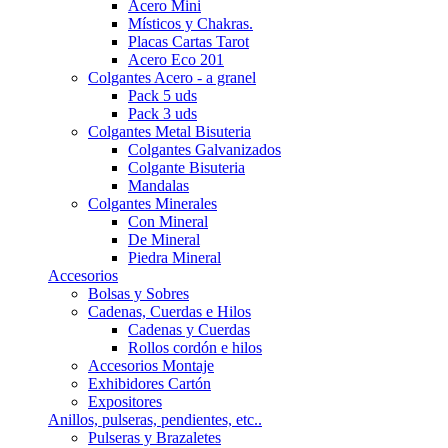
Acero Mini
Místicos y Chakras.
Placas Cartas Tarot
Acero Eco 201
Colgantes Acero - a granel
Pack 5 uds
Pack 3 uds
Colgantes Metal Bisuteria
Colgantes Galvanizados
Colgante Bisuteria
Mandalas
Colgantes Minerales
Con Mineral
De Mineral
Piedra Mineral
Accesorios
Bolsas y Sobres
Cadenas, Cuerdas e Hilos
Cadenas y Cuerdas
Rollos cordón e hilos
Accesorios Montaje
Exhibidores Cartón
Expositores
Anillos, pulseras, pendientes, etc..
Pulseras y Brazaletes