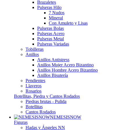
Brazaletes
Pulseras Hilo
7 Nudos
Mineral
Con Amuleto y Lisas
Pulseras Bolas
Pulseras Acero
Pulseras Metal
Pulseras Variadas
Tobilleras
Anillos
Anillos Antistress
Anillos Mujer Acero Bizantino
Anillos Hombre Acero Bizantino
Anillos Bisutería
Pendientes
Llaveros
Rosarios
Botellitas, Piedra y Cantos Rodados
Piedras brutas - Pulida
Botellitas
Cantos Rodados
NEMESISNOW
Figuras
Hadas y Ángeles NN