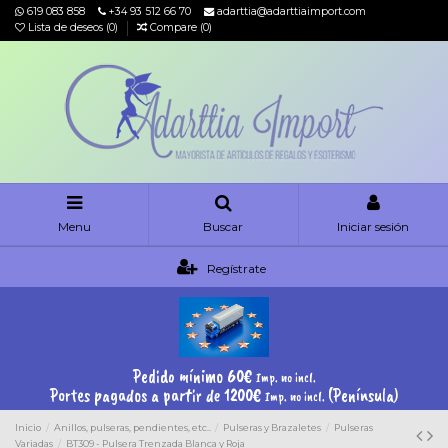
619 083 858
+34 93 512 66 70
adarttia@adarttiaimport.com
Lista de deseos (
0
)
Compare (
0
)
Menu
Buscar
Iniciar sesión
Regístrate
Pedido mínimo 60€
Imp. no incl.
Portes pagados a partir de 1200€
(Península)
Imp. no incl.
Inicio
Anillos, pulseras, pendientes, etc..
Pulseras y Brazaletes
Pulseras
Variadas
BT309 - Pulsera Trenzada Blanca y Roja