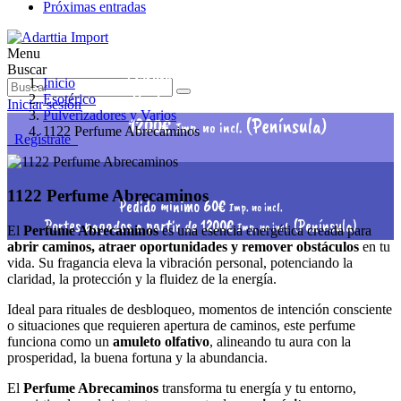
Próximas entradas
Menu
Pedido mínimo 60€
Buscar
Imp. no incl.
Inicio
Portes pagados a partir de
Esotérico
Iniciar sesión
Pulverizadores y Varios
1200€
(Península)
Imp. no incl.
1122 Perfume Abrecaminos
Regístrate
1122 Perfume Abrecaminos
Pedido mínimo 60€
Imp. no incl.
Portes pagados a partir de 1200€
(Península)
Imp. no incl.
El
Perfume Abrecaminos
es una esencia energética creada para
abrir caminos, atraer oportunidades y remover obstáculos
en tu
vida. Su fragancia eleva la vibración personal, potenciando la
claridad, la protección y la fluidez de la energía.
Ideal para rituales de desbloqueo, momentos de intención consciente
o situaciones que requieren apertura de caminos, este perfume
funciona como un
amuleto olfativo
, alineando tu aura con la
prosperidad, la buena fortuna y la abundancia.
El
Perfume Abrecaminos
transforma tu energía y tu entorno,