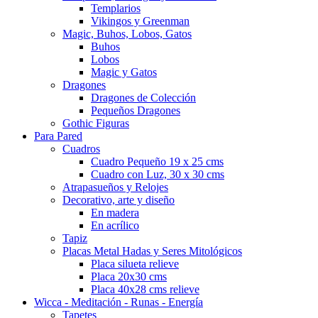
Templarios
Vikingos y Greenman
Magic, Buhos, Lobos, Gatos
Buhos
Lobos
Magic y Gatos
Dragones
Dragones de Colección
Pequeños Dragones
Gothic Figuras
Para Pared
Cuadros
Cuadro Pequeño 19 x 25 cms
Cuadro con Luz, 30 x 30 cms
Atrapasueños y Relojes
Decorativo, arte y diseño
En madera
En acrílico
Tapiz
Placas Metal Hadas y Seres Mitológicos
Placa silueta relieve
Placa 20x30 cms
Placa 40x28 cms relieve
Wicca - Meditación - Runas - Energía
Tapetes