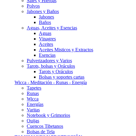
Sales y Hierbas
Polvos
Jabones y Baños
Jabones
Baños
Aguas, Aceites y Esencias
Aguas
Vinagres
Aceites
Aceites Misticos y Extractos
Esencias
Pulverizadores y Varios
Tarots, bolsas y Oráculos
Tarots y Oráculos
Bolsas y soportes cartas
Wicca - Meditación - Runas - Energía
Tapetes
Runas
Wicca
Energías
Varitas
Notebook y Grimorios
Ouijas
Cuencos Tibetanos
Bolsas de Tela