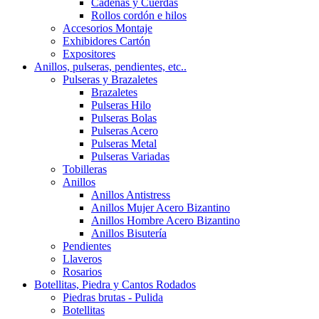
Cadenas y Cuerdas
Rollos cordón e hilos
Accesorios Montaje
Exhibidores Cartón
Expositores
Anillos, pulseras, pendientes, etc..
Pulseras y Brazaletes
Brazaletes
Pulseras Hilo
Pulseras Bolas
Pulseras Acero
Pulseras Metal
Pulseras Variadas
Tobilleras
Anillos
Anillos Antistress
Anillos Mujer Acero Bizantino
Anillos Hombre Acero Bizantino
Anillos Bisutería
Pendientes
Llaveros
Rosarios
Botellitas, Piedra y Cantos Rodados
Piedras brutas - Pulida
Botellitas