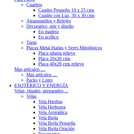
Cuadros
Cuadro Pequeño 19 x 25 cms
Cuadro con Luz, 30 x 30 cms
Atrapasueños y Relojes
Decorativo, arte y diseño
En madera
En acrílico
Tapiz
Placas Metal Hadas y Seres Mitológicos
Placa silueta relieve
Placa 20x30 cms
Placa 40x28 cms relieve
Mas artículos ....
Mas artículos ....
Packs y Lotes
ESOTÉRICO Y ENERGÍA
Velas, rituales, preparados,...
Velas
Vela Hierbas
Vela Herborea
Vela Aromática
Vela Bujía
Vela Bujía Pequeña
Vela Bujía Oración
Novenarios