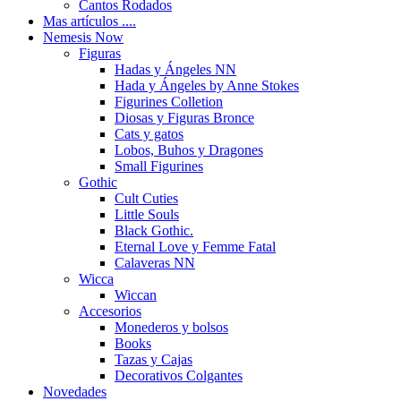
Cantos Rodados
Mas artículos ....
Nemesis Now
Figuras
Hadas y Ángeles NN
Hada y Ángeles by Anne Stokes
Figurines Colletion
Diosas y Figuras Bronce
Cats y gatos
Lobos, Buhos y Dragones
Small Figurines
Gothic
Cult Cuties
Little Souls
Black Gothic.
Eternal Love y Femme Fatal
Calaveras NN
Wicca
Wiccan
Accesorios
Monederos y bolsos
Books
Tazas y Cajas
Decorativos Colgantes
Novedades