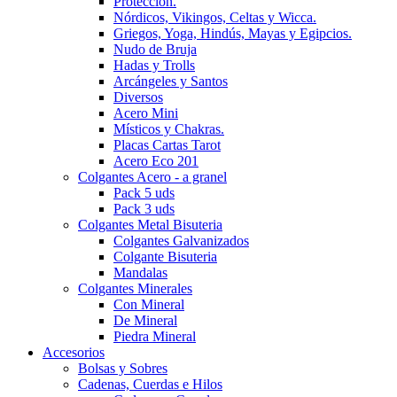
Protección.
Nórdicos, Vikingos, Celtas y Wicca.
Griegos, Yoga, Hindús, Mayas y Egipcios.
Nudo de Bruja
Hadas y Trolls
Arcángeles y Santos
Diversos
Acero Mini
Místicos y Chakras.
Placas Cartas Tarot
Acero Eco 201
Colgantes Acero - a granel
Pack 5 uds
Pack 3 uds
Colgantes Metal Bisuteria
Colgantes Galvanizados
Colgante Bisuteria
Mandalas
Colgantes Minerales
Con Mineral
De Mineral
Piedra Mineral
Accesorios
Bolsas y Sobres
Cadenas, Cuerdas e Hilos