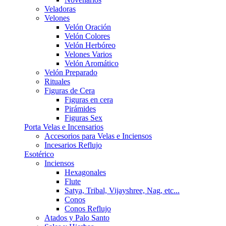
Veladoras
Velones
Velón Oración
Velón Colores
Velón Herbóreo
Velones Varios
Velón Aromático
Velón Preparado
Rituales
Figuras de Cera
Figuras en cera
Pirámides
Figuras Sex
Porta Velas e Incensarios
Accesorios para Velas e Inciensos
Incesarios Reflujo
Esotérico
Inciensos
Hexagonales
Flute
Satya, Tribal, Vijayshree, Nag, etc...
Conos
Conos Reflujo
Atados y Palo Santo