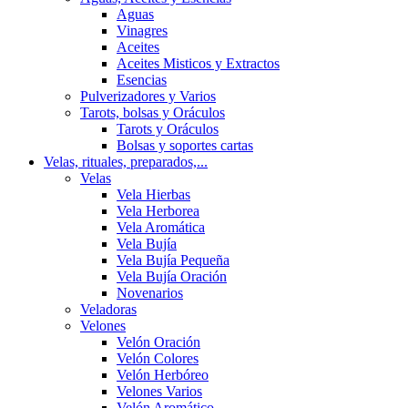
Aguas
Vinagres
Aceites
Aceites Misticos y Extractos
Esencias
Pulverizadores y Varios
Tarots, bolsas y Oráculos
Tarots y Oráculos
Bolsas y soportes cartas
Velas, rituales, preparados,...
Velas
Vela Hierbas
Vela Herborea
Vela Aromática
Vela Bujía
Vela Bujía Pequeña
Vela Bujía Oración
Novenarios
Veladoras
Velones
Velón Oración
Velón Colores
Velón Herbóreo
Velones Varios
Velón Aromático