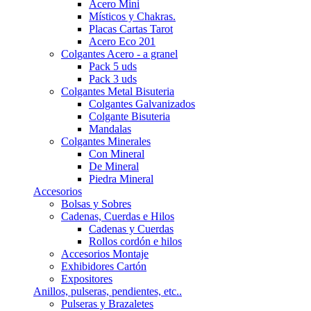
Acero Mini
Místicos y Chakras.
Placas Cartas Tarot
Acero Eco 201
Colgantes Acero - a granel
Pack 5 uds
Pack 3 uds
Colgantes Metal Bisuteria
Colgantes Galvanizados
Colgante Bisuteria
Mandalas
Colgantes Minerales
Con Mineral
De Mineral
Piedra Mineral
Accesorios
Bolsas y Sobres
Cadenas, Cuerdas e Hilos
Cadenas y Cuerdas
Rollos cordón e hilos
Accesorios Montaje
Exhibidores Cartón
Expositores
Anillos, pulseras, pendientes, etc..
Pulseras y Brazaletes