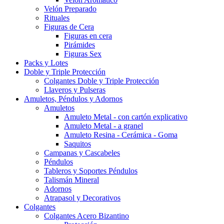
Velón Preparado
Rituales
Figuras de Cera
Figuras en cera
Pirámides
Figuras Sex
Packs y Lotes
Doble y Triple Protección
Colgantes Doble y Triple Protección
Llaveros y Pulseras
Amuletos, Péndulos y Adornos
Amuletos
Amuleto Metal - con cartón explicativo
Amuleto Metal - a granel
Amuleto Resina - Cerámica - Goma
Saquitos
Campanas y Cascabeles
Péndulos
Tableros y Soportes Péndulos
Talismán Mineral
Adornos
Atrapasol y Decorativos
Colgantes
Colgantes Acero Bizantino