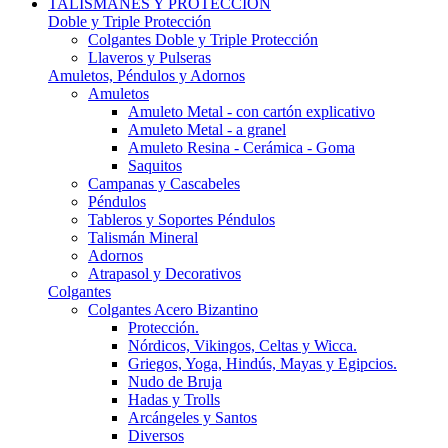
TALISMANES Y PROTECCIÓN
Doble y Triple Protección
Colgantes Doble y Triple Protección
Llaveros y Pulseras
Amuletos, Péndulos y Adornos
Amuletos
Amuleto Metal - con cartón explicativo
Amuleto Metal - a granel
Amuleto Resina - Cerámica - Goma
Saquitos
Campanas y Cascabeles
Péndulos
Tableros y Soportes Péndulos
Talismán Mineral
Adornos
Atrapasol y Decorativos
Colgantes
Colgantes Acero Bizantino
Protección.
Nórdicos, Vikingos, Celtas y Wicca.
Griegos, Yoga, Hindús, Mayas y Egipcios.
Nudo de Bruja
Hadas y Trolls
Arcángeles y Santos
Diversos