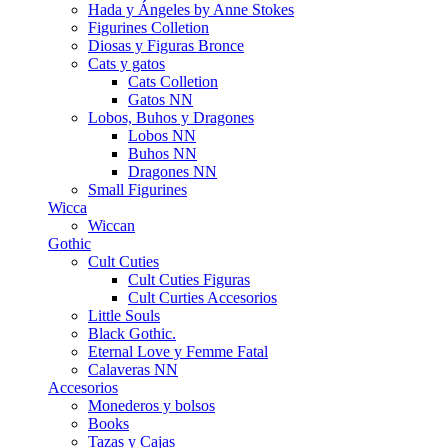
Hada y Ángeles by Anne Stokes
Figurines Colletion
Diosas y Figuras Bronce
Cats y gatos
Cats Colletion
Gatos NN
Lobos, Buhos y Dragones
Lobos NN
Buhos NN
Dragones NN
Small Figurines
Wicca
Wiccan
Gothic
Cult Cuties
Cult Cuties Figuras
Cult Curties Accesorios
Little Souls
Black Gothic.
Eternal Love y Femme Fatal
Calaveras NN
Accesorios
Monederos y bolsos
Books
Tazas y Cajas