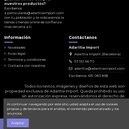
nuestros productos?
Escríbenos
a
particulares@adarttiaimport.com
con tu población y te indicaremos la
tienda o tienda online de confianza
más cercana a ti.
Información
Contáctanos
Novedades
Adarttia Import
Aviso legal
Adarttia Import (Barcelona)
Términos y condiciones
93 512 66 70
Contacta con nosotros
adarttia@adarttiaimport.com
Escríbenos: 619 083 858
Todos los textos, imágenes y diseños de esta web son
propiedad exclusiva de Adarttia Import. Queda prohibido su uso
sin autorización expresa, reservándonos el derecho de
emprender las acciones legales correspondientes.
Al continuar navegando por este sitio usted acepta el uso de cookies
propias y de terceros para el análisis, el contenido personalizado y los
anuncios.
Aceptar
Escríbenos por WhatsApp