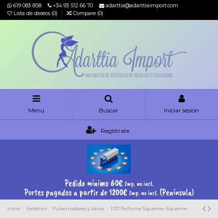
619 083 858
+34 93 512 66 70
adarttia@adarttiaimport.com
Lista de deseos (
0
)
Compare (
0
)
Menu
Buscar
Iniciar sesión
Regístrate
Pedido mínimo 60€
Imp. no incl.
Portes pagados a partir de 1200€
(Península)
Imp. no incl.
Inicio
Esotérico
Pulverizadores y Varios
1137 Perfume Sigueme-Sigueme