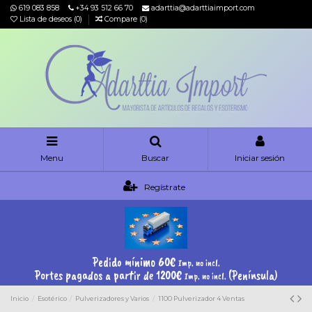
619 083 858
+34 93 512 66 70
adarttia@adarttiaimport.com
Lista de deseos (
0
)
Compare (
0
)
Menu
Buscar
Iniciar sesión
Regístrate
Pedido mínimo 60€
Imp. no incl.
Portes pagados a partir de 1200€
(Península)
Imp. no incl.
Inicio
Esotérico
Pulverizadores y Varios
1100 Pulverizador 4 Ventas