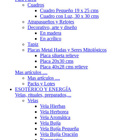
Cuadros
Cuadro Pequeño 19 x 25 cms
Cuadro con Luz, 30 x 30 cms
Atrapasueños y Relojes
Decorativo, arte y diseño
En madera
En acrílico
Tapiz
Placas Metal Hadas y Seres Mitológicos
Placa silueta relieve
Placa 20x30 cms
Placa 40x28 cms relieve
Mas artículos ....
Mas artículos ....
Packs y Lotes
ESOTÉRICO Y ENERGÍA
Velas, rituales, preparados,...
Velas
Vela Hierbas
Vela Herborea
Vela Aromática
Vela Bujía
Vela Bujía Pequeña
Vela Bujía Oración
Novenarios