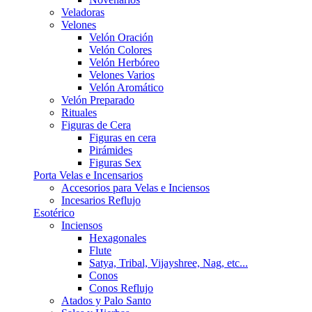
Veladoras
Velones
Velón Oración
Velón Colores
Velón Herbóreo
Velones Varios
Velón Aromático
Velón Preparado
Rituales
Figuras de Cera
Figuras en cera
Pirámides
Figuras Sex
Porta Velas e Incensarios
Accesorios para Velas e Inciensos
Incesarios Reflujo
Esotérico
Inciensos
Hexagonales
Flute
Satya, Tribal, Vijayshree, Nag, etc...
Conos
Conos Reflujo
Atados y Palo Santo