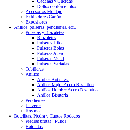
Cadenas y Cuerdas
Rollos cordón e hilos
Accesorios Montaje
Exhibidores Cartón
Expositores
Anillos, pulseras, pendientes, etc..
Pulseras y Brazaletes
Brazaletes
Pulseras Hilo
Pulseras Bolas
Pulseras Acero
Pulseras Metal
Pulseras Variadas
Tobilleras
Anillos
Anillos Antistress
Anillos Mujer Acero Bizantino
Anillos Hombre Acero Bizantino
Anillos Bisutería
Pendientes
Llaveros
Rosarios
Botellitas, Piedra y Cantos Rodados
Piedras brutas - Pulida
Botellitas