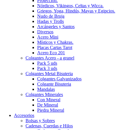
Protección.
Nórdicos, Vikingos, Celtas y Wicca.
Griegos, Yoga, Hindús, Mayas y Egipcios.
Nudo de Bruja
Hadas y Trolls
Arcángeles y Santos
Diversos
Acero Mini
Místicos y Chakras.
Placas Cartas Tarot
Acero Eco 201
Colgantes Acero - a granel
Pack 5 uds
Pack 3 uds
Colgantes Metal Bisuteria
Colgantes Galvanizados
Colgante Bisuteria
Mandalas
Colgantes Minerales
Con Mineral
De Mineral
Piedra Mineral
Accesorios
Bolsas y Sobres
Cadenas, Cuerdas e Hilos