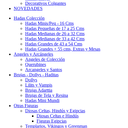
Decorativos Colgantes
NOVEDADES
Hadas Colección
Hadas Minis/Peq - 16 Cms
Hadas Pequeñas de 17 a 25 Cms
Hadas Medianas de 26 a 32 Cms
Hadas Medianas de 33 a 42 Cms
Hadas Grandes de 43 a 54 Cms
Hadas Grandes + 55 cms, Extras y Mesas
Angeles y Arcángeles
Angeles de Colección
Querubines
Arcangeles y Santos
Brujas - Dollys - Haditas
Dollys
Lilits y Vampis
Brujas Adarttia
Brujas de Tela y Resina
Hadas Mini Mundi
Otras Figuras
Diosas Celtas, Hindús y Egipcias
Diosas Celtas e Hindús
Figuras Egipcias
Templarios, Vikingos y Greenman