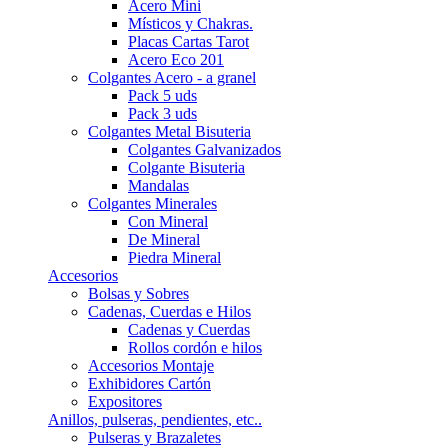
Acero Mini
Místicos y Chakras.
Placas Cartas Tarot
Acero Eco 201
Colgantes Acero - a granel
Pack 5 uds
Pack 3 uds
Colgantes Metal Bisuteria
Colgantes Galvanizados
Colgante Bisuteria
Mandalas
Colgantes Minerales
Con Mineral
De Mineral
Piedra Mineral
Accesorios
Bolsas y Sobres
Cadenas, Cuerdas e Hilos
Cadenas y Cuerdas
Rollos cordón e hilos
Accesorios Montaje
Exhibidores Cartón
Expositores
Anillos, pulseras, pendientes, etc..
Pulseras y Brazaletes