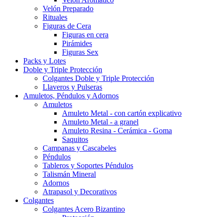
Velón Preparado
Rituales
Figuras de Cera
Figuras en cera
Pirámides
Figuras Sex
Packs y Lotes
Doble y Triple Protección
Colgantes Doble y Triple Protección
Llaveros y Pulseras
Amuletos, Péndulos y Adornos
Amuletos
Amuleto Metal - con cartón explicativo
Amuleto Metal - a granel
Amuleto Resina - Cerámica - Goma
Saquitos
Campanas y Cascabeles
Péndulos
Tableros y Soportes Péndulos
Talismán Mineral
Adornos
Atrapasol y Decorativos
Colgantes
Colgantes Acero Bizantino