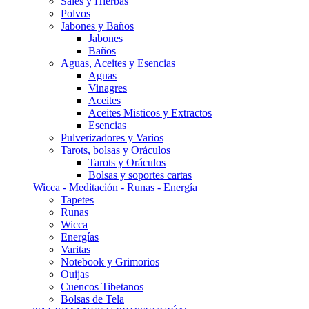
Sales y Hierbas
Polvos
Jabones y Baños
Jabones
Baños
Aguas, Aceites y Esencias
Aguas
Vinagres
Aceites
Aceites Misticos y Extractos
Esencias
Pulverizadores y Varios
Tarots, bolsas y Oráculos
Tarots y Oráculos
Bolsas y soportes cartas
Wicca - Meditación - Runas - Energía
Tapetes
Runas
Wicca
Energías
Varitas
Notebook y Grimorios
Ouijas
Cuencos Tibetanos
Bolsas de Tela