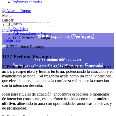
Próximas entradas
Menu
Pedido mínimo 60€
Buscar
Imp. no incl.
Inicio
Portes pagados a partir de
Esotérico
Iniciar sesión
Pulverizadores y Varios
1200€
(Península)
Imp. no incl.
1127 Perfume Pusanga
Regístrate
1127 Perfume Pusanga
Pedido mínimo 60€
Imp. no incl.
Portes pagados a partir de 1200€
(Península)
Imp. no incl.
El
Perfume Pusanga
es una esencia energética creada para
atraer
amor, prosperidad y buena fortuna
, potenciando la atracción y el
magnetismo personal. Su fragancia actúa como un canal vibracional
que eleva la energía, aumenta la confianza y fortalece la conexión
con la intención deseada.
Ideal para rituales de atracción, encuentros especiales o momentos
de intención consciente, este perfume funciona como un
amuleto
olfativo
, alineando tu aura con oportunidades amorosas, afectivas y
de prosperidad.