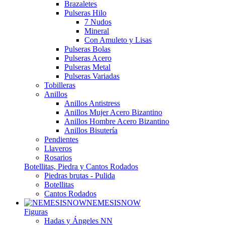
Brazaletes
Pulseras Hilo
7 Nudos
Mineral
Con Amuleto y Lisas
Pulseras Bolas
Pulseras Acero
Pulseras Metal
Pulseras Variadas
Tobilleras
Anillos
Anillos Antistress
Anillos Mujer Acero Bizantino
Anillos Hombre Acero Bizantino
Anillos Bisutería
Pendientes
Llaveros
Rosarios
Botellitas, Piedra y Cantos Rodados
Piedras brutas - Pulida
Botellitas
Cantos Rodados
NEMESISNOW
Figuras
Hadas y Ángeles NN