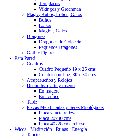
Templarios
Vikingos y Greenman
Magic, Buhos, Lobos, Gatos
Buhos
Lobos
Magic y Gatos
Dragones
Dragones de Colección
Pequeños Dragones
Gothic Figuras
Para Pared
Cuadros
Cuadro Pequeño 19 x 25 cms
Cuadro con Luz, 30 x 30 cms
Atrapasueños y Relojes
Decorativo, arte y diseño
En madera
En acrílico
Tapiz
Placas Metal Hadas y Seres Mitológicos
Placa silueta relieve
Placa 20x30 cms
Placa 40x28 cms relieve
Wicca - Meditación - Runas - Energía
Tapetes