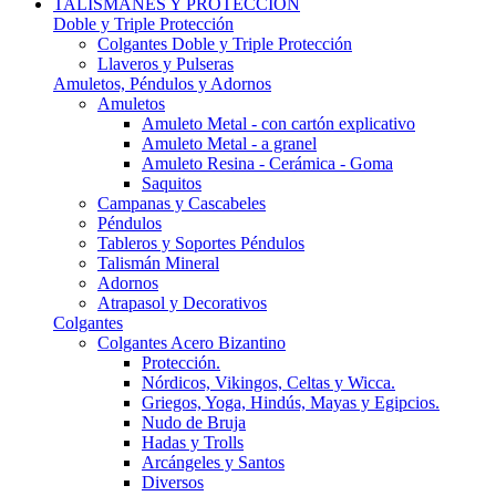
TALISMANES Y PROTECCIÓN
Doble y Triple Protección
Colgantes Doble y Triple Protección
Llaveros y Pulseras
Amuletos, Péndulos y Adornos
Amuletos
Amuleto Metal - con cartón explicativo
Amuleto Metal - a granel
Amuleto Resina - Cerámica - Goma
Saquitos
Campanas y Cascabeles
Péndulos
Tableros y Soportes Péndulos
Talismán Mineral
Adornos
Atrapasol y Decorativos
Colgantes
Colgantes Acero Bizantino
Protección.
Nórdicos, Vikingos, Celtas y Wicca.
Griegos, Yoga, Hindús, Mayas y Egipcios.
Nudo de Bruja
Hadas y Trolls
Arcángeles y Santos
Diversos