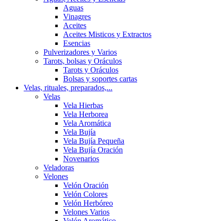
Aguas
Vinagres
Aceites
Aceites Misticos y Extractos
Esencias
Pulverizadores y Varios
Tarots, bolsas y Oráculos
Tarots y Oráculos
Bolsas y soportes cartas
Velas, rituales, preparados,...
Velas
Vela Hierbas
Vela Herborea
Vela Aromática
Vela Bujía
Vela Bujía Pequeña
Vela Bujía Oración
Novenarios
Veladoras
Velones
Velón Oración
Velón Colores
Velón Herbóreo
Velones Varios
Velón Aromático