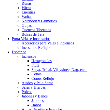
Runas
Wicca
Energías
Varitas
Notebook y Grimorios
Ouijas
Cuencos Tibetanos
Bolsas de Tela
Porta Velas e Incensarios
Accesorios para Velas e Inciensos
Incesarios Reflujo
Esotérico
Inciensos
Hexagonales
Flute
Satya, Tribal, Vijayshree, Nag, etc...
Conos
Conos Reflujo
Atados y Palo Santo
Sales y Hierbas
Polvos
Jabones y Baños
Jabones
Baños
Aguas, Aceites y Esencias