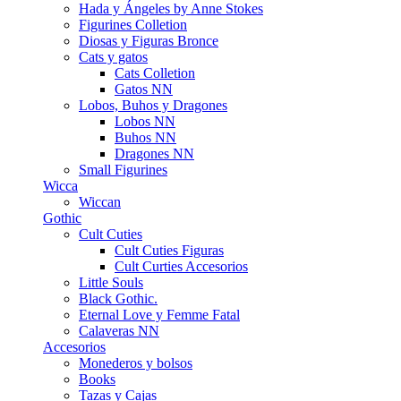
Hada y Ángeles by Anne Stokes
Figurines Colletion
Diosas y Figuras Bronce
Cats y gatos
Cats Colletion
Gatos NN
Lobos, Buhos y Dragones
Lobos NN
Buhos NN
Dragones NN
Small Figurines
Wicca
Wiccan
Gothic
Cult Cuties
Cult Cuties Figuras
Cult Curties Accesorios
Little Souls
Black Gothic.
Eternal Love y Femme Fatal
Calaveras NN
Accesorios
Monederos y bolsos
Books
Tazas y Cajas