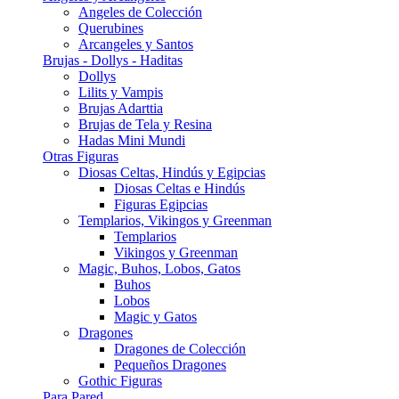
Angeles de Colección
Querubines
Arcangeles y Santos
Brujas - Dollys - Haditas
Dollys
Lilits y Vampis
Brujas Adarttia
Brujas de Tela y Resina
Hadas Mini Mundi
Otras Figuras
Diosas Celtas, Hindús y Egipcias
Diosas Celtas e Hindús
Figuras Egipcias
Templarios, Vikingos y Greenman
Templarios
Vikingos y Greenman
Magic, Buhos, Lobos, Gatos
Buhos
Lobos
Magic y Gatos
Dragones
Dragones de Colección
Pequeños Dragones
Gothic Figuras
Para Pared