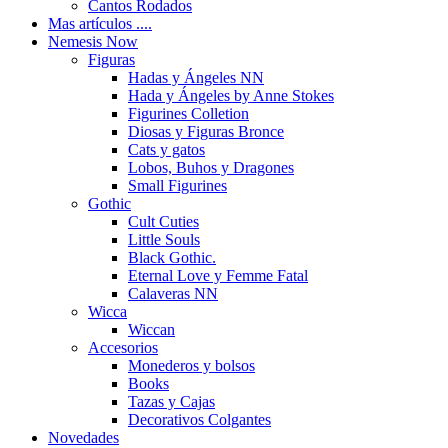
Cantos Rodados
Mas artículos ....
Nemesis Now
Figuras
Hadas y Ángeles NN
Hada y Ángeles by Anne Stokes
Figurines Colletion
Diosas y Figuras Bronce
Cats y gatos
Lobos, Buhos y Dragones
Small Figurines
Gothic
Cult Cuties
Little Souls
Black Gothic.
Eternal Love y Femme Fatal
Calaveras NN
Wicca
Wiccan
Accesorios
Monederos y bolsos
Books
Tazas y Cajas
Decorativos Colgantes
Novedades