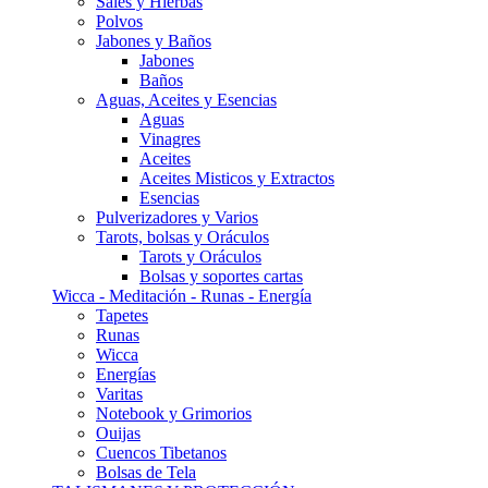
Sales y Hierbas
Polvos
Jabones y Baños
Jabones
Baños
Aguas, Aceites y Esencias
Aguas
Vinagres
Aceites
Aceites Misticos y Extractos
Esencias
Pulverizadores y Varios
Tarots, bolsas y Oráculos
Tarots y Oráculos
Bolsas y soportes cartas
Wicca - Meditación - Runas - Energía
Tapetes
Runas
Wicca
Energías
Varitas
Notebook y Grimorios
Ouijas
Cuencos Tibetanos
Bolsas de Tela