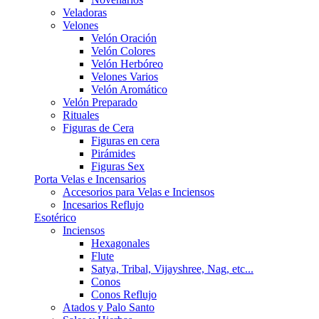
Veladoras
Velones
Velón Oración
Velón Colores
Velón Herbóreo
Velones Varios
Velón Aromático
Velón Preparado
Rituales
Figuras de Cera
Figuras en cera
Pirámides
Figuras Sex
Porta Velas e Incensarios
Accesorios para Velas e Inciensos
Incesarios Reflujo
Esotérico
Inciensos
Hexagonales
Flute
Satya, Tribal, Vijayshree, Nag, etc...
Conos
Conos Reflujo
Atados y Palo Santo