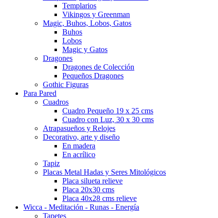
Templarios
Vikingos y Greenman
Magic, Buhos, Lobos, Gatos
Buhos
Lobos
Magic y Gatos
Dragones
Dragones de Colección
Pequeños Dragones
Gothic Figuras
Para Pared
Cuadros
Cuadro Pequeño 19 x 25 cms
Cuadro con Luz, 30 x 30 cms
Atrapasueños y Relojes
Decorativo, arte y diseño
En madera
En acrílico
Tapiz
Placas Metal Hadas y Seres Mitológicos
Placa silueta relieve
Placa 20x30 cms
Placa 40x28 cms relieve
Wicca - Meditación - Runas - Energía
Tapetes