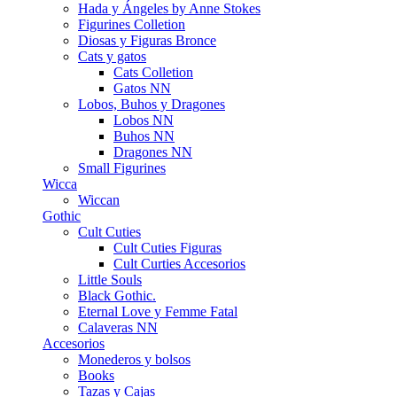
Hada y Ángeles by Anne Stokes
Figurines Colletion
Diosas y Figuras Bronce
Cats y gatos
Cats Colletion
Gatos NN
Lobos, Buhos y Dragones
Lobos NN
Buhos NN
Dragones NN
Small Figurines
Wicca
Wiccan
Gothic
Cult Cuties
Cult Cuties Figuras
Cult Curties Accesorios
Little Souls
Black Gothic.
Eternal Love y Femme Fatal
Calaveras NN
Accesorios
Monederos y bolsos
Books
Tazas y Cajas