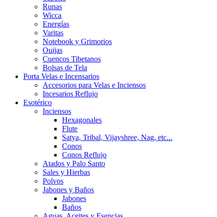
Runas
Wicca
Energías
Varitas
Notebook y Grimorios
Ouijas
Cuencos Tibetanos
Bolsas de Tela
Porta Velas e Incensarios
Accesorios para Velas e Inciensos
Incesarios Reflujo
Esotérico
Inciensos
Hexagonales
Flute
Satya, Tribal, Vijayshree, Nag, etc...
Conos
Conos Reflujo
Atados y Palo Santo
Sales y Hierbas
Polvos
Jabones y Baños
Jabones
Baños
Aguas, Aceites y Esencias