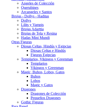
Angeles de Colección
Querubines
Arcangeles y Santos
Brujas - Dollys - Haditas
Dollys
Lilits y Vampis
Brujas Adarttia
Brujas de Tela y Resina
Hadas Mini Mundi
Otras Figuras
Diosas Celtas, Hindús y Egipcias
Diosas Celtas e Hindús
Figuras Egipcias
Templarios, Vikingos y Greenman
Templarios
Vikingos y Greenman
Magic, Buhos, Lobos, Gatos
Buhos
Lobos
Magic y Gatos
Dragones
Dragones de Colección
Pequeños Dragones
Gothic Figuras
Para Pared