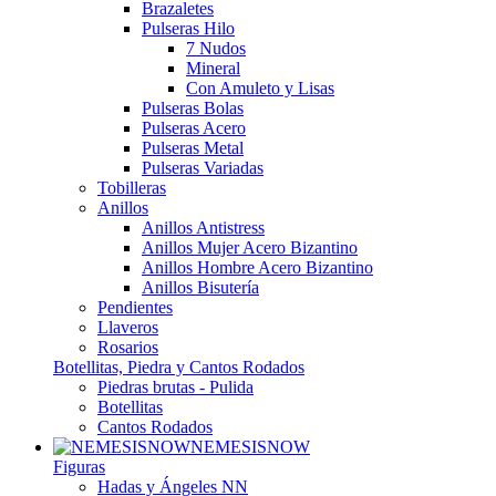
Brazaletes
Pulseras Hilo
7 Nudos
Mineral
Con Amuleto y Lisas
Pulseras Bolas
Pulseras Acero
Pulseras Metal
Pulseras Variadas
Tobilleras
Anillos
Anillos Antistress
Anillos Mujer Acero Bizantino
Anillos Hombre Acero Bizantino
Anillos Bisutería
Pendientes
Llaveros
Rosarios
Botellitas, Piedra y Cantos Rodados
Piedras brutas - Pulida
Botellitas
Cantos Rodados
NEMESISNOW
Figuras
Hadas y Ángeles NN