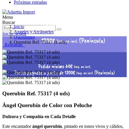
Próximas entradas
Menu
Pedido mínimo 60€
Buscar
Imp. no incl.
Inicio
Portes pagados a partir de
Angeles y Arcángeles
Iniciar sesión
Querubines
1200€
(Península)
Imp. no incl.
Querubin Ref. 75317 (4 uds)
Regístrate
Pedido mínimo 60€
Imp. no incl.
Portes pagados a partir de 1200€
(Península)
Imp. no incl.
Querubin Ref. 75317 (4 uds)
Ángel Querubín de Color con Peluche
Dulzura y Compañía en Cada Detalle
Este encantador
ángel querubín
, pintado en tonos vivos y cálidos,