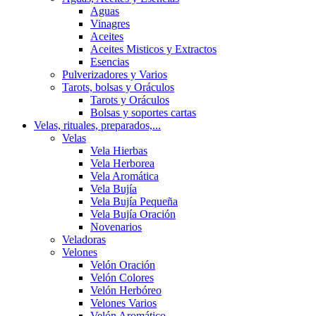
Aguas
Vinagres
Aceites
Aceites Misticos y Extractos
Esencias
Pulverizadores y Varios
Tarots, bolsas y Oráculos
Tarots y Oráculos
Bolsas y soportes cartas
Velas, rituales, preparados,...
Velas
Vela Hierbas
Vela Herborea
Vela Aromática
Vela Bujía
Vela Bujía Pequeña
Vela Bujía Oración
Novenarios
Veladoras
Velones
Velón Oración
Velón Colores
Velón Herbóreo
Velones Varios
Velón Aromático