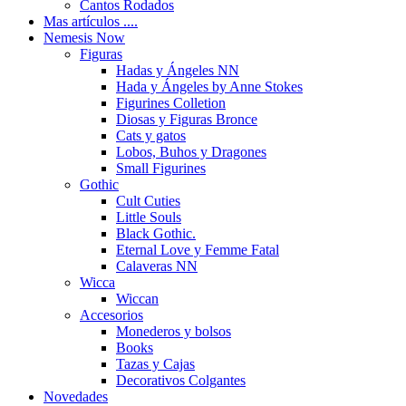
Cantos Rodados
Mas artículos ....
Nemesis Now
Figuras
Hadas y Ángeles NN
Hada y Ángeles by Anne Stokes
Figurines Colletion
Diosas y Figuras Bronce
Cats y gatos
Lobos, Buhos y Dragones
Small Figurines
Gothic
Cult Cuties
Little Souls
Black Gothic.
Eternal Love y Femme Fatal
Calaveras NN
Wicca
Wiccan
Accesorios
Monederos y bolsos
Books
Tazas y Cajas
Decorativos Colgantes
Novedades