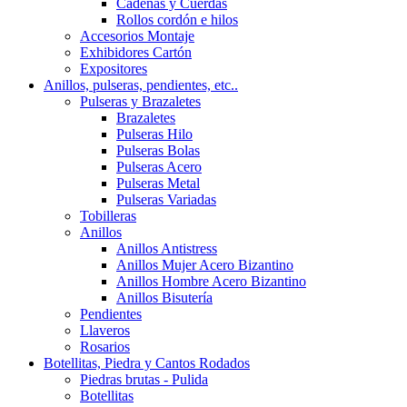
Cadenas y Cuerdas
Rollos cordón e hilos
Accesorios Montaje
Exhibidores Cartón
Expositores
Anillos, pulseras, pendientes, etc..
Pulseras y Brazaletes
Brazaletes
Pulseras Hilo
Pulseras Bolas
Pulseras Acero
Pulseras Metal
Pulseras Variadas
Tobilleras
Anillos
Anillos Antistress
Anillos Mujer Acero Bizantino
Anillos Hombre Acero Bizantino
Anillos Bisutería
Pendientes
Llaveros
Rosarios
Botellitas, Piedra y Cantos Rodados
Piedras brutas - Pulida
Botellitas