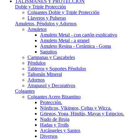
TALISMANES Y PROTECCIÓN
Doble y Triple Protección
Colgantes Doble y Triple Protección
Llaveros y Pulseras
Amuletos, Péndulos y Adornos
Amuletos
Amuleto Metal - con cartón explicativo
Amuleto Metal - a granel
Amuleto Resina - Cerámica - Goma
Saquitos
Campanas y Cascabeles
Péndulos
Tableros y Soportes Péndulos
Talismán Mineral
Adornos
Atrapasol y Decorativos
Colgantes
Colgantes Acero Bizantino
Protección.
Nórdicos, Vikingos, Celtas y Wicca.
Griegos, Yoga, Hindús, Mayas y Egipcios.
Nudo de Bruja
Hadas y Trolls
Arcángeles y Santos
Diversos