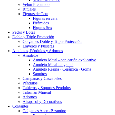
Velón Preparado
Rituales
Figuras de Cera
Figuras en cera
Pirámides
Figuras Sex
Packs y Lotes
Doble y Triple Protección
Colgantes Doble y Triple Protección
Llaveros y Pulseras
Amuletos, Péndulos y Adornos
Amuletos
Amuleto Metal - con cartón explicativo
Amuleto Metal - a granel
Amuleto Resina - Cerámica - Goma
Saquitos
Campanas y Cascabeles
Péndulos
Tableros y Soportes Péndulos
Talismán Mineral
Adornos
Atrapasol y Decorativos
Colgantes
Colgantes Acero Bizantino