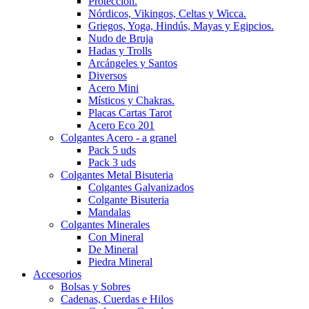
Protección.
Nórdicos, Vikingos, Celtas y Wicca.
Griegos, Yoga, Hindús, Mayas y Egipcios.
Nudo de Bruja
Hadas y Trolls
Arcángeles y Santos
Diversos
Acero Mini
Místicos y Chakras.
Placas Cartas Tarot
Acero Eco 201
Colgantes Acero - a granel
Pack 5 uds
Pack 3 uds
Colgantes Metal Bisuteria
Colgantes Galvanizados
Colgante Bisuteria
Mandalas
Colgantes Minerales
Con Mineral
De Mineral
Piedra Mineral
Accesorios
Bolsas y Sobres
Cadenas, Cuerdas e Hilos