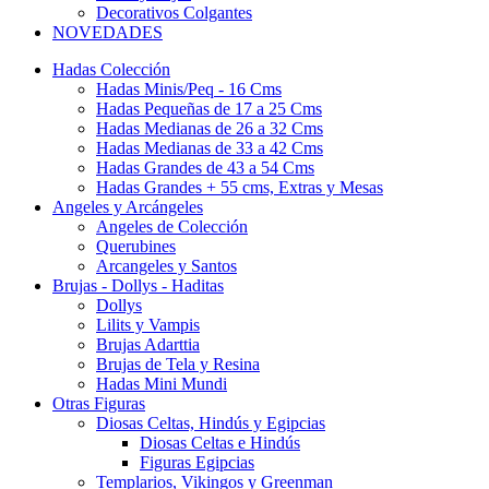
Decorativos Colgantes
NOVEDADES
Hadas Colección
Hadas Minis/Peq - 16 Cms
Hadas Pequeñas de 17 a 25 Cms
Hadas Medianas de 26 a 32 Cms
Hadas Medianas de 33 a 42 Cms
Hadas Grandes de 43 a 54 Cms
Hadas Grandes + 55 cms, Extras y Mesas
Angeles y Arcángeles
Angeles de Colección
Querubines
Arcangeles y Santos
Brujas - Dollys - Haditas
Dollys
Lilits y Vampis
Brujas Adarttia
Brujas de Tela y Resina
Hadas Mini Mundi
Otras Figuras
Diosas Celtas, Hindús y Egipcias
Diosas Celtas e Hindús
Figuras Egipcias
Templarios, Vikingos y Greenman