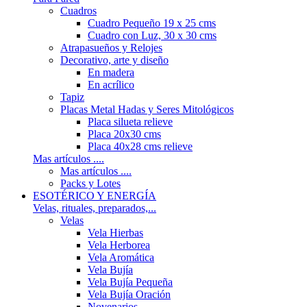
Cuadros
Cuadro Pequeño 19 x 25 cms
Cuadro con Luz, 30 x 30 cms
Atrapasueños y Relojes
Decorativo, arte y diseño
En madera
En acrílico
Tapiz
Placas Metal Hadas y Seres Mitológicos
Placa silueta relieve
Placa 20x30 cms
Placa 40x28 cms relieve
Mas artículos ....
Mas artículos ....
Packs y Lotes
ESOTÉRICO Y ENERGÍA
Velas, rituales, preparados,...
Velas
Vela Hierbas
Vela Herborea
Vela Aromática
Vela Bujía
Vela Bujía Pequeña
Vela Bujía Oración
Novenarios