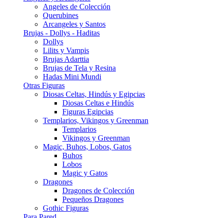
Angeles de Colección
Querubines
Arcangeles y Santos
Brujas - Dollys - Haditas
Dollys
Lilits y Vampis
Brujas Adarttia
Brujas de Tela y Resina
Hadas Mini Mundi
Otras Figuras
Diosas Celtas, Hindús y Egipcias
Diosas Celtas e Hindús
Figuras Egipcias
Templarios, Vikingos y Greenman
Templarios
Vikingos y Greenman
Magic, Buhos, Lobos, Gatos
Buhos
Lobos
Magic y Gatos
Dragones
Dragones de Colección
Pequeños Dragones
Gothic Figuras
Para Pared