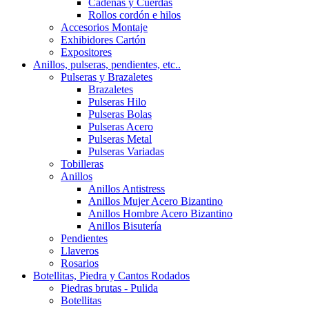
Cadenas y Cuerdas
Rollos cordón e hilos
Accesorios Montaje
Exhibidores Cartón
Expositores
Anillos, pulseras, pendientes, etc..
Pulseras y Brazaletes
Brazaletes
Pulseras Hilo
Pulseras Bolas
Pulseras Acero
Pulseras Metal
Pulseras Variadas
Tobilleras
Anillos
Anillos Antistress
Anillos Mujer Acero Bizantino
Anillos Hombre Acero Bizantino
Anillos Bisutería
Pendientes
Llaveros
Rosarios
Botellitas, Piedra y Cantos Rodados
Piedras brutas - Pulida
Botellitas