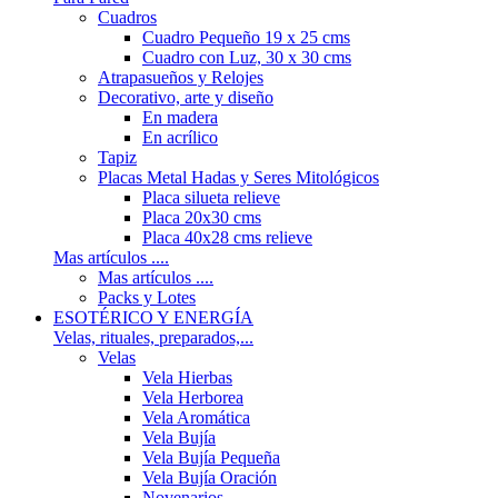
Cuadros
Cuadro Pequeño 19 x 25 cms
Cuadro con Luz, 30 x 30 cms
Atrapasueños y Relojes
Decorativo, arte y diseño
En madera
En acrílico
Tapiz
Placas Metal Hadas y Seres Mitológicos
Placa silueta relieve
Placa 20x30 cms
Placa 40x28 cms relieve
Mas artículos ....
Mas artículos ....
Packs y Lotes
ESOTÉRICO Y ENERGÍA
Velas, rituales, preparados,...
Velas
Vela Hierbas
Vela Herborea
Vela Aromática
Vela Bujía
Vela Bujía Pequeña
Vela Bujía Oración
Novenarios