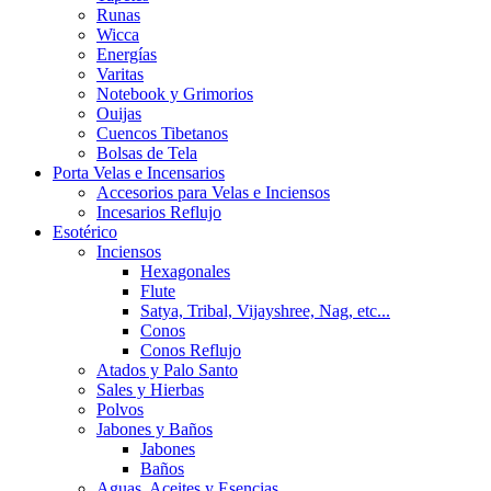
Runas
Wicca
Energías
Varitas
Notebook y Grimorios
Ouijas
Cuencos Tibetanos
Bolsas de Tela
Porta Velas e Incensarios
Accesorios para Velas e Inciensos
Incesarios Reflujo
Esotérico
Inciensos
Hexagonales
Flute
Satya, Tribal, Vijayshree, Nag, etc...
Conos
Conos Reflujo
Atados y Palo Santo
Sales y Hierbas
Polvos
Jabones y Baños
Jabones
Baños
Aguas, Aceites y Esencias