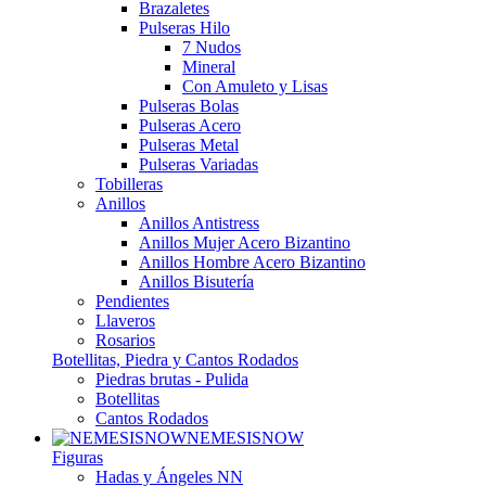
Brazaletes
Pulseras Hilo
7 Nudos
Mineral
Con Amuleto y Lisas
Pulseras Bolas
Pulseras Acero
Pulseras Metal
Pulseras Variadas
Tobilleras
Anillos
Anillos Antistress
Anillos Mujer Acero Bizantino
Anillos Hombre Acero Bizantino
Anillos Bisutería
Pendientes
Llaveros
Rosarios
Botellitas, Piedra y Cantos Rodados
Piedras brutas - Pulida
Botellitas
Cantos Rodados
NEMESISNOW
Figuras
Hadas y Ángeles NN