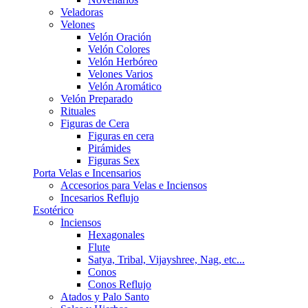
Veladoras
Velones
Velón Oración
Velón Colores
Velón Herbóreo
Velones Varios
Velón Aromático
Velón Preparado
Rituales
Figuras de Cera
Figuras en cera
Pirámides
Figuras Sex
Porta Velas e Incensarios
Accesorios para Velas e Inciensos
Incesarios Reflujo
Esotérico
Inciensos
Hexagonales
Flute
Satya, Tribal, Vijayshree, Nag, etc...
Conos
Conos Reflujo
Atados y Palo Santo