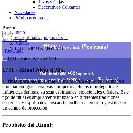
Tazas y Cajas
Decorativos Colgantes
Novedades
Próximas entradas
Pedido mínimo 60€
Buscar
Imp. no incl.
Inicio
Portes pagados a partir de
Velas, rituales, preparados,...
Iniciar sesión
Rituales
1200€
(Península)
Imp. no incl.
1731 - Ritual Aleja el Mal
Regístrate
1731 - Ritual Aleja el Mal
Pedido mínimo 60€
Imp. no incl.
Portes pagados a partir de 1200€
(Península)
Imp. no incl.
El
ritual para alejar el mal
es una práctica espiritual destinada a
eliminar energías negativas, romper maleficios o protegerte de
influencias dañinas, ya sean espirituales, emocionales o físicas. Este
tipo de ritual es ampliamente utilizado en diferentes tradiciones
esotéricas y espirituales, buscando purificar el entorno y establecer
un campo de protección.
Propósito del Ritual: