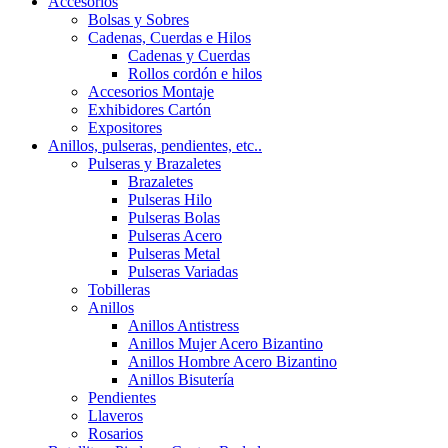
Accesorios
Bolsas y Sobres
Cadenas, Cuerdas e Hilos
Cadenas y Cuerdas
Rollos cordón e hilos
Accesorios Montaje
Exhibidores Cartón
Expositores
Anillos, pulseras, pendientes, etc..
Pulseras y Brazaletes
Brazaletes
Pulseras Hilo
Pulseras Bolas
Pulseras Acero
Pulseras Metal
Pulseras Variadas
Tobilleras
Anillos
Anillos Antistress
Anillos Mujer Acero Bizantino
Anillos Hombre Acero Bizantino
Anillos Bisutería
Pendientes
Llaveros
Rosarios