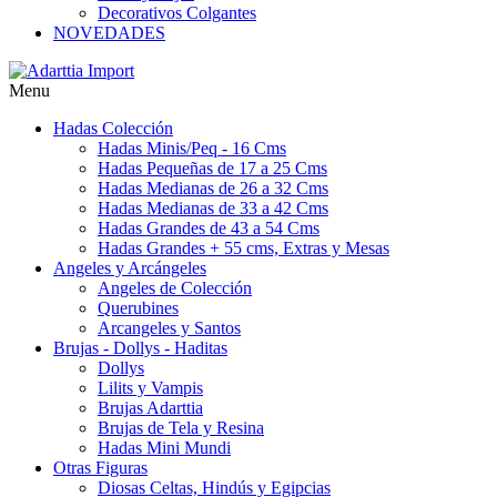
Decorativos Colgantes
NOVEDADES
Menu
Hadas Colección
Hadas Minis/Peq - 16 Cms
Hadas Pequeñas de 17 a 25 Cms
Hadas Medianas de 26 a 32 Cms
Hadas Medianas de 33 a 42 Cms
Hadas Grandes de 43 a 54 Cms
Hadas Grandes + 55 cms, Extras y Mesas
Angeles y Arcángeles
Angeles de Colección
Querubines
Arcangeles y Santos
Brujas - Dollys - Haditas
Dollys
Lilits y Vampis
Brujas Adarttia
Brujas de Tela y Resina
Hadas Mini Mundi
Otras Figuras
Diosas Celtas, Hindús y Egipcias