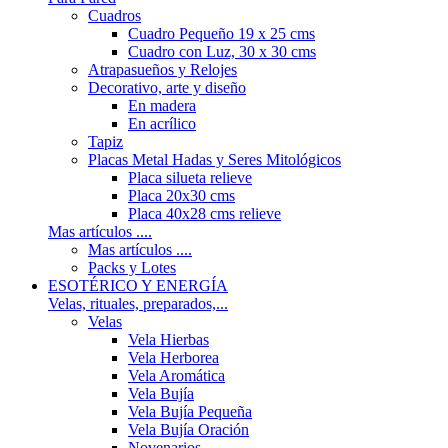
Cuadros
Cuadro Pequeño 19 x 25 cms
Cuadro con Luz, 30 x 30 cms
Atrapasueños y Relojes
Decorativo, arte y diseño
En madera
En acrílico
Tapiz
Placas Metal Hadas y Seres Mitológicos
Placa silueta relieve
Placa 20x30 cms
Placa 40x28 cms relieve
Mas artículos ....
Mas artículos ....
Packs y Lotes
ESOTÉRICO Y ENERGÍA
Velas, rituales, preparados,...
Velas
Vela Hierbas
Vela Herborea
Vela Aromática
Vela Bujía
Vela Bujía Pequeña
Vela Bujía Oración
Novenarios