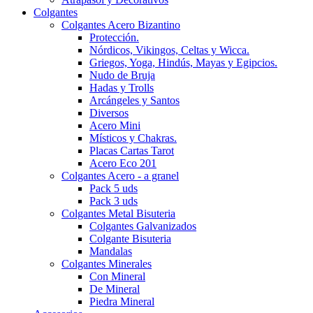
Colgantes
Colgantes Acero Bizantino
Protección.
Nórdicos, Vikingos, Celtas y Wicca.
Griegos, Yoga, Hindús, Mayas y Egipcios.
Nudo de Bruja
Hadas y Trolls
Arcángeles y Santos
Diversos
Acero Mini
Místicos y Chakras.
Placas Cartas Tarot
Acero Eco 201
Colgantes Acero - a granel
Pack 5 uds
Pack 3 uds
Colgantes Metal Bisuteria
Colgantes Galvanizados
Colgante Bisuteria
Mandalas
Colgantes Minerales
Con Mineral
De Mineral
Piedra Mineral