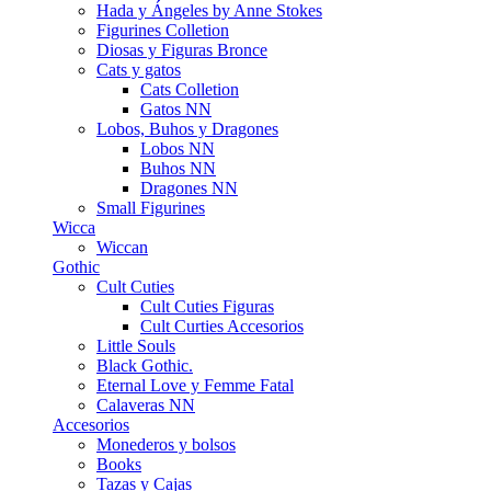
Hada y Ángeles by Anne Stokes
Figurines Colletion
Diosas y Figuras Bronce
Cats y gatos
Cats Colletion
Gatos NN
Lobos, Buhos y Dragones
Lobos NN
Buhos NN
Dragones NN
Small Figurines
Wicca
Wiccan
Gothic
Cult Cuties
Cult Cuties Figuras
Cult Curties Accesorios
Little Souls
Black Gothic.
Eternal Love y Femme Fatal
Calaveras NN
Accesorios
Monederos y bolsos
Books
Tazas y Cajas