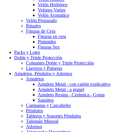
Velón Herbóreo
Velones Varios
Velón Aromático
Velón Preparado
Rituales
Figuras de Cera
Figuras en cera
Pirámides
Figuras Sex
Packs y Lotes
Doble y Triple Protección
Colgantes Doble y Triple Protección
Llaveros y Pulseras
Amuletos, Péndulos y Adornos
Amuletos
Amuleto Metal - con cartón explicativo
Amuleto Metal - a granel
Amuleto Resina - Cerámica - Goma
Saquitos
Campanas y Cascabeles
Péndulos
Tableros y Soportes Péndulos
Talismán Mineral
Adornos
Atrapasol y Decorativos