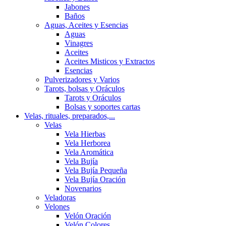
Jabones
Baños
Aguas, Aceites y Esencias
Aguas
Vinagres
Aceites
Aceites Misticos y Extractos
Esencias
Pulverizadores y Varios
Tarots, bolsas y Oráculos
Tarots y Oráculos
Bolsas y soportes cartas
Velas, rituales, preparados,...
Velas
Vela Hierbas
Vela Herborea
Vela Aromática
Vela Bujía
Vela Bujía Pequeña
Vela Bujía Oración
Novenarios
Veladoras
Velones
Velón Oración
Velón Colores