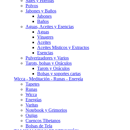
Sales y Hierbas
Polvos
Jabones y Baños
Jabones
Baños
Aguas, Aceites y Esencias
Aguas
Vinagres
Aceites
Aceites Misticos y Extractos
Esencias
Pulverizadores y Varios
Tarots, bolsas y Oráculos
Tarots y Oráculos
Bolsas y soportes cartas
Wicca - Meditación - Runas - Energía
Tapetes
Runas
Wicca
Energías
Varitas
Notebook y Grimorios
Ouijas
Cuencos Tibetanos
Bolsas de Tela