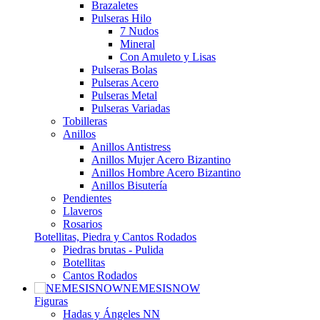
Brazaletes
Pulseras Hilo
7 Nudos
Mineral
Con Amuleto y Lisas
Pulseras Bolas
Pulseras Acero
Pulseras Metal
Pulseras Variadas
Tobilleras
Anillos
Anillos Antistress
Anillos Mujer Acero Bizantino
Anillos Hombre Acero Bizantino
Anillos Bisutería
Pendientes
Llaveros
Rosarios
Botellitas, Piedra y Cantos Rodados
Piedras brutas - Pulida
Botellitas
Cantos Rodados
NEMESISNOW
Figuras
Hadas y Ángeles NN