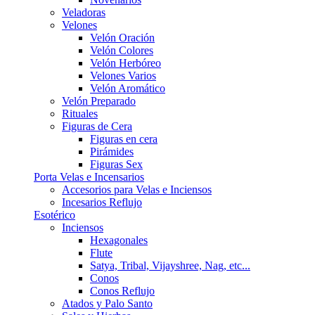
Veladoras
Velones
Velón Oración
Velón Colores
Velón Herbóreo
Velones Varios
Velón Aromático
Velón Preparado
Rituales
Figuras de Cera
Figuras en cera
Pirámides
Figuras Sex
Porta Velas e Incensarios
Accesorios para Velas e Inciensos
Incesarios Reflujo
Esotérico
Inciensos
Hexagonales
Flute
Satya, Tribal, Vijayshree, Nag, etc...
Conos
Conos Reflujo
Atados y Palo Santo