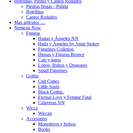
Botellitas, Piedra y Cantos Rodados
Piedras brutas - Pulida
Botellitas
Cantos Rodados
Mas artículos ....
Nemesis Now
Figuras
Hadas y Ángeles NN
Hada y Ángeles by Anne Stokes
Figurines Colletion
Diosas y Figuras Bronce
Cats y gatos
Lobos, Buhos y Dragones
Small Figurines
Gothic
Cult Cuties
Little Souls
Black Gothic.
Eternal Love y Femme Fatal
Calaveras NN
Wicca
Wiccan
Accesorios
Monederos y bolsos
Books