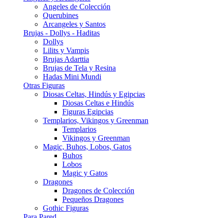
Angeles de Colección
Querubines
Arcangeles y Santos
Brujas - Dollys - Haditas
Dollys
Lilits y Vampis
Brujas Adarttia
Brujas de Tela y Resina
Hadas Mini Mundi
Otras Figuras
Diosas Celtas, Hindús y Egipcias
Diosas Celtas e Hindús
Figuras Egipcias
Templarios, Vikingos y Greenman
Templarios
Vikingos y Greenman
Magic, Buhos, Lobos, Gatos
Buhos
Lobos
Magic y Gatos
Dragones
Dragones de Colección
Pequeños Dragones
Gothic Figuras
Para Pared