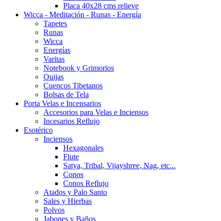
Placa 40x28 cms relieve
Wicca - Meditación - Runas - Energía
Tapetes
Runas
Wicca
Energías
Varitas
Notebook y Grimorios
Ouijas
Cuencos Tibetanos
Bolsas de Tela
Porta Velas e Incensarios
Accesorios para Velas e Inciensos
Incesarios Reflujo
Esotérico
Inciensos
Hexagonales
Flute
Satya, Tribal, Vijayshree, Nag, etc...
Conos
Conos Reflujo
Atados y Palo Santo
Sales y Hierbas
Polvos
Jabones y Baños