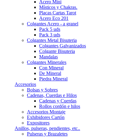
Acero Mini
Místicos y Chakras.
Placas Cartas Tarot
Acero Eco 201
Colgantes Acero - a granel
Pack 5 uds
Pack 3 uds
Colgantes Metal Bisuteria
Colgantes Galvanizados
Colgante Bisuteria
Mandalas
Colgantes Minerales
Con Mineral
De Mineral
Piedra Mineral
Accesorios
Bolsas y Sobres
Cadenas, Cuerdas e Hilos
Cadenas y Cuerdas
Rollos cordón e hilos
Accesorios Montaje
Exhibidores Cartón
Expositores
Anillos, pulseras, pendientes, etc..
Pulseras y Brazaletes