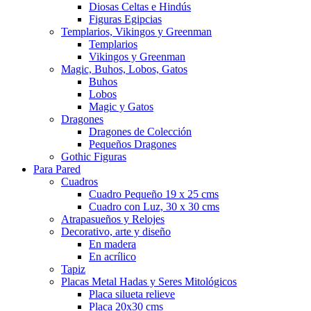
Diosas Celtas e Hindús
Figuras Egipcias
Templarios, Vikingos y Greenman
Templarios
Vikingos y Greenman
Magic, Buhos, Lobos, Gatos
Buhos
Lobos
Magic y Gatos
Dragones
Dragones de Colección
Pequeños Dragones
Gothic Figuras
Para Pared
Cuadros
Cuadro Pequeño 19 x 25 cms
Cuadro con Luz, 30 x 30 cms
Atrapasueños y Relojes
Decorativo, arte y diseño
En madera
En acrílico
Tapiz
Placas Metal Hadas y Seres Mitológicos
Placa silueta relieve
Placa 20x30 cms