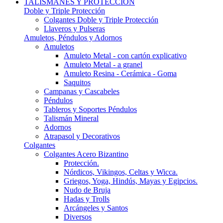
TALISMANES Y PROTECCIÓN
Doble y Triple Protección
Colgantes Doble y Triple Protección
Llaveros y Pulseras
Amuletos, Péndulos y Adornos
Amuletos
Amuleto Metal - con cartón explicativo
Amuleto Metal - a granel
Amuleto Resina - Cerámica - Goma
Saquitos
Campanas y Cascabeles
Péndulos
Tableros y Soportes Péndulos
Talismán Mineral
Adornos
Atrapasol y Decorativos
Colgantes
Colgantes Acero Bizantino
Protección.
Nórdicos, Vikingos, Celtas y Wicca.
Griegos, Yoga, Hindús, Mayas y Egipcios.
Nudo de Bruja
Hadas y Trolls
Arcángeles y Santos
Diversos