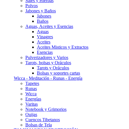
Sales y Hierbas
Polvos
Jabones y Baños
Jabones
Baños
Aguas, Aceites y Esencias
Aguas
Vinagres
Aceites
Aceites Misticos y Extractos
Esencias
Pulverizadores y Varios
Tarots, bolsas y Oráculos
Tarots y Oráculos
Bolsas y soportes cartas
Wicca - Meditación - Runas - Energía
Tapetes
Runas
Wicca
Energías
Varitas
Notebook y Grimorios
Ouijas
Cuencos Tibetanos
Bolsas de Tela