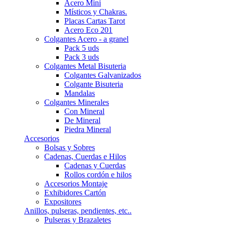
Acero Mini
Místicos y Chakras.
Placas Cartas Tarot
Acero Eco 201
Colgantes Acero - a granel
Pack 5 uds
Pack 3 uds
Colgantes Metal Bisuteria
Colgantes Galvanizados
Colgante Bisuteria
Mandalas
Colgantes Minerales
Con Mineral
De Mineral
Piedra Mineral
Accesorios
Bolsas y Sobres
Cadenas, Cuerdas e Hilos
Cadenas y Cuerdas
Rollos cordón e hilos
Accesorios Montaje
Exhibidores Cartón
Expositores
Anillos, pulseras, pendientes, etc..
Pulseras y Brazaletes