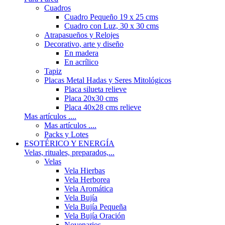
Cuadros
Cuadro Pequeño 19 x 25 cms
Cuadro con Luz, 30 x 30 cms
Atrapasueños y Relojes
Decorativo, arte y diseño
En madera
En acrílico
Tapiz
Placas Metal Hadas y Seres Mitológicos
Placa silueta relieve
Placa 20x30 cms
Placa 40x28 cms relieve
Mas artículos ....
Mas artículos ....
Packs y Lotes
ESOTÉRICO Y ENERGÍA
Velas, rituales, preparados,...
Velas
Vela Hierbas
Vela Herborea
Vela Aromática
Vela Bujía
Vela Bujía Pequeña
Vela Bujía Oración
Novenarios