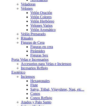
Veladoras
Velones
Velón Oración
Velón Colores
Velón Herbóreo
Velones Varios
Velón Aromático
Velón Preparado
Rituales
Figuras de Cera
Figuras en cera
Pirámides
Figuras Sex
Porta Velas e Incensarios
Accesorios para Velas e Inciensos
Incesarios Reflujo
Esotérico
Inciensos
Hexagonales
Flute
Satya, Tribal, Vijayshree, Nag, etc...
Conos
Conos Reflujo
Atados y Palo Santo