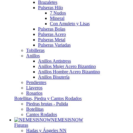
Brazaletes
Pulseras Hilo
7 Nudos
Mineral
Con Amuleto y Lisas
Pulseras Bolas
Pulseras Acero
Pulseras Metal
Pulseras Variadas
Tobilleras
Anillos
Anillos Antistress
Anillos Mujer Acero Bizantino
Anillos Hombre Acero Bizantino
Anillos Bisutería
Pendientes
Llaveros
Rosarios
Botellitas, Piedra y Cantos Rodados
Piedras brutas - Pulida
Botellitas
Cantos Rodados
NEMESISNOW
Figuras
Hadas y Ángeles NN