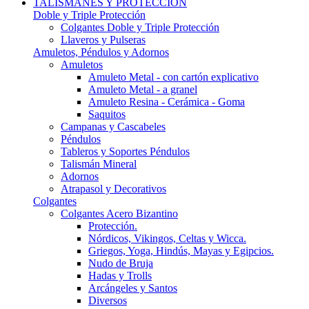
TALISMANES Y PROTECCIÓN
Doble y Triple Protección
Colgantes Doble y Triple Protección
Llaveros y Pulseras
Amuletos, Péndulos y Adornos
Amuletos
Amuleto Metal - con cartón explicativo
Amuleto Metal - a granel
Amuleto Resina - Cerámica - Goma
Saquitos
Campanas y Cascabeles
Péndulos
Tableros y Soportes Péndulos
Talismán Mineral
Adornos
Atrapasol y Decorativos
Colgantes
Colgantes Acero Bizantino
Protección.
Nórdicos, Vikingos, Celtas y Wicca.
Griegos, Yoga, Hindús, Mayas y Egipcios.
Nudo de Bruja
Hadas y Trolls
Arcángeles y Santos
Diversos