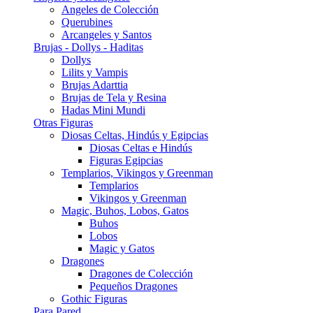
Angeles de Colección
Querubines
Arcangeles y Santos
Brujas - Dollys - Haditas
Dollys
Lilits y Vampis
Brujas Adarttia
Brujas de Tela y Resina
Hadas Mini Mundi
Otras Figuras
Diosas Celtas, Hindús y Egipcias
Diosas Celtas e Hindús
Figuras Egipcias
Templarios, Vikingos y Greenman
Templarios
Vikingos y Greenman
Magic, Buhos, Lobos, Gatos
Buhos
Lobos
Magic y Gatos
Dragones
Dragones de Colección
Pequeños Dragones
Gothic Figuras
Para Pared