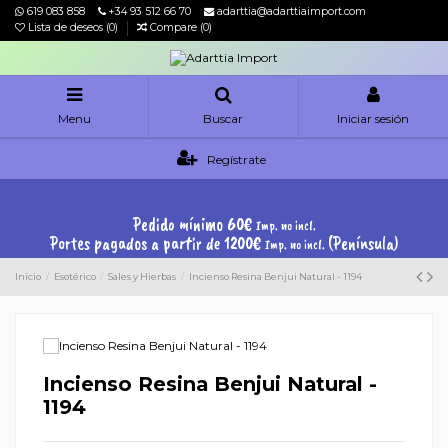
619 083 858
+34 93 512 66 70
adarttia@adarttiaimport.com
Lista de deseos (
0
)
Compare (
0
)
Menu
Buscar
Iniciar sesión
Regístrate
Pedido mínimo 60€
Imp. no incl.
Portes pagados a partir de 1200€
(Península)
Imp. no incl.
Inicio
Esotérico
Sales y Hierbas
Incienso Resina Benjui Natural - 1194
Incienso Resina Benjui Natural -
1194