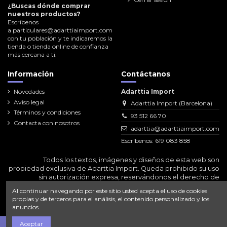
¿Buscas dónde comprar
nuestros productos?
Escríbenos
a
particulares@adarttiaimport.com
con tu población y te indicaremos la
tienda o tienda online de confianza
más cercana a ti.
Información
Contáctanos
Novedades
Adarttia Import
Aviso legal
Adarttia Import (Barcelona)
Términos y condiciones
93 512 66 70
Contacta con nosotros
adarttia@adarttiaimport.com
Escríbenos: 619 083 858
Todos los textos, imágenes y diseños de esta web son
propiedad exclusiva de Adarttia Import. Queda prohibido su uso
sin autorización expresa, reservándonos el derecho de
emprender las acciones legales correspondientes.
Al continuar navegando por este sitio usted acepta el uso de cookies
propias y de terceros para el análisis, el contenido personalizado y los
anuncios.
Aceptar