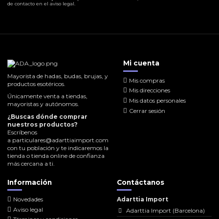
de contacto en el aviso legal.
Mi cuenta
Mayorista de hadas, budas, brujas, y
Mis compras
productos esotéricos.
Mis direcciones
Únicamente venta a tiendas,
Mis datos personales
mayoristas y autónomos.
Cerrar sesión
¿Buscas dónde comprar
nuestros productos?
Escríbenos
a
particulares@adarttiaimport.com
con tu población y te indicaremos la
tienda o tienda online de confianza
más cercana a ti.
Información
Contáctanos
Novedades
Adarttia Import
Aviso legal
Adarttia Import (Barcelona)