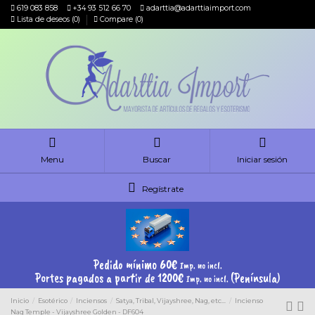
619 083 858
+34 93 512 66 70
adarttia@adarttiaimport.com
Lista de deseos (
0
)
Compare (
0
)
Menu
Buscar
Iniciar sesión
Regístrate
Pedido mínimo 60€
Imp. no incl.
Portes pagados a partir de 1200€
(Península)
Imp. no incl.
Inicio
Esotérico
Inciensos
Satya, Tribal, Vijayshree, Nag, etc...
Incienso
Nag Temple - Vijayshree Golden - DF604