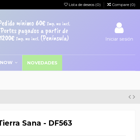
Lista de deseos (
0
)
Compare (
0
)
Pedido mínimo 60€
Imp. no incl.
Portes pagados a partir de
1200€
(Península)
Imp. no incl.
Iniciar sesión
SNOW
NOVEDADES
Tierra Sana - DF563