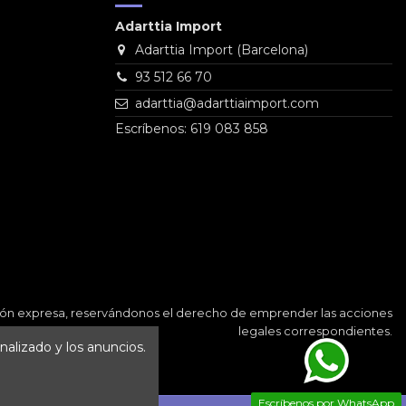
Adarttia Import
Adarttia Import (Barcelona)
93 512 66 70
adarttia@adarttiaimport.com
Escríbenos: 619 083 858
ación expresa, reservándonos el derecho de emprender las acciones
legales correspondientes.
nalizado y los anuncios.
Escríbenos por WhatsApp