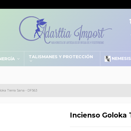
TALISMANES Y PROTECCIÓN
NEMESI
NERGÍA
loka Tierra Sana - DF563
Incienso Goloka 