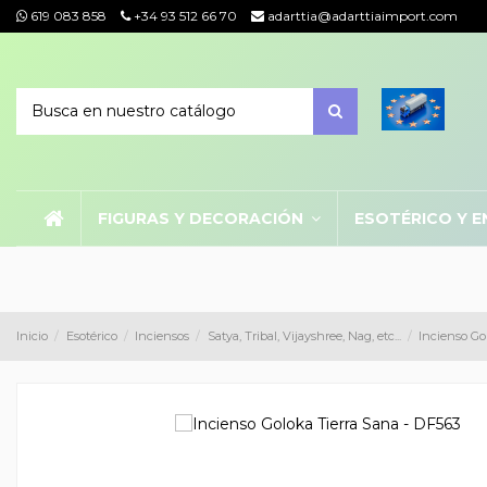
619 083 858
+34 93 512 66 70
adarttia@adarttiaimport.com
FIGURAS Y DECORACIÓN
ESOTÉRICO Y E
Inicio
Esotérico
Inciensos
Satya, Tribal, Vijayshree, Nag, etc...
Incienso Go