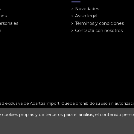
s
Novedades
ones
Aviso legal
ersonales
Términos y condiciones
n
Contacta con nosotros
ad exclusiva de Adarttia Import. Queda prohibido su uso sin autoriz
cookies propias y de terceros para el análisis, el contenido perso