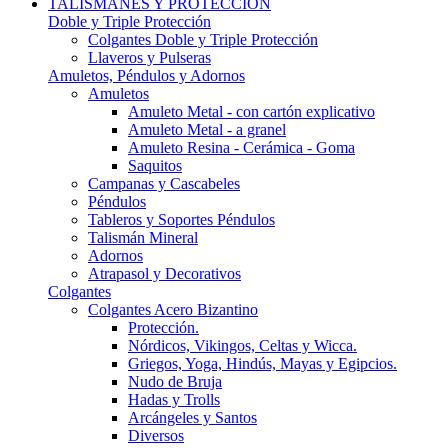
TALISMANES Y PROTECCIÓN
Doble y Triple Protección
Colgantes Doble y Triple Protección
Llaveros y Pulseras
Amuletos, Péndulos y Adornos
Amuletos
Amuleto Metal - con cartón explicativo
Amuleto Metal - a granel
Amuleto Resina - Cerámica - Goma
Saquitos
Campanas y Cascabeles
Péndulos
Tableros y Soportes Péndulos
Talismán Mineral
Adornos
Atrapasol y Decorativos
Colgantes
Colgantes Acero Bizantino
Protección.
Nórdicos, Vikingos, Celtas y Wicca.
Griegos, Yoga, Hindús, Mayas y Egipcios.
Nudo de Bruja
Hadas y Trolls
Arcángeles y Santos
Diversos