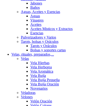
Jabones
Baños
Aguas, Aceites y Esencias
Aguas
Vinagres
Aceites
Aceites Misticos y Extractos
Esencias
Pulverizadores y Varios
Tarots, bolsas y Oráculos
Tarots y Oráculos
Bolsas y soportes cartas
Velas, rituales, preparados,...
Velas
Vela Hierbas
Vela Herborea
Vela Aromática
Vela Bujía
Vela Bujía Pequeña
Vela Bujía Oración
Novenarios
Veladoras
Velones
Velón Oración
Velón Colores