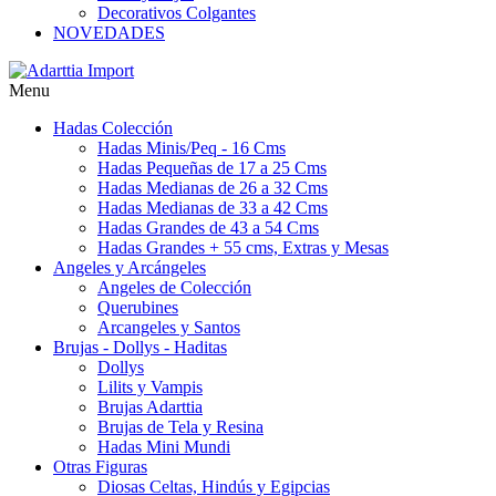
Decorativos Colgantes
NOVEDADES
Menu
Hadas Colección
Hadas Minis/Peq - 16 Cms
Hadas Pequeñas de 17 a 25 Cms
Hadas Medianas de 26 a 32 Cms
Hadas Medianas de 33 a 42 Cms
Hadas Grandes de 43 a 54 Cms
Hadas Grandes + 55 cms, Extras y Mesas
Angeles y Arcángeles
Angeles de Colección
Querubines
Arcangeles y Santos
Brujas - Dollys - Haditas
Dollys
Lilits y Vampis
Brujas Adarttia
Brujas de Tela y Resina
Hadas Mini Mundi
Otras Figuras
Diosas Celtas, Hindús y Egipcias