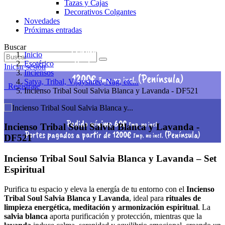
Tazas y Cajas
Decorativos Colgantes
Novedades
Próximas entradas
Pedido mínimo 60€
Buscar
Imp. no incl.
Inicio
Portes pagados a partir de
Esotérico
Iniciar sesión
Inciensos
1200€
(Península)
Imp. no incl.
Satya, Tribal, Vijayshree, Nag, etc...
Regístrate
Incienso Tribal Soul Salvia Blanca y Lavanda - DF521
Pedido mínimo 60€
Imp. no incl.
Incienso Tribal Soul Salvia Blanca y Lavanda -
Portes pagados a partir de 1200€
(Península)
Imp. no incl.
DF521
Incienso Tribal Soul Salvia Blanca y Lavanda – Set
Espiritual
Purifica tu espacio y eleva la energía de tu entorno con el
Incienso
Tribal Soul Salvia Blanca y Lavanda
, ideal para
rituales de
limpieza energética, meditación y armonización espiritual
. La
salvia blanca
aporta purificación y protección, mientras que la