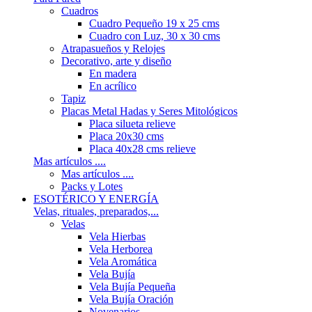
Cuadros
Cuadro Pequeño 19 x 25 cms
Cuadro con Luz, 30 x 30 cms
Atrapasueños y Relojes
Decorativo, arte y diseño
En madera
En acrílico
Tapiz
Placas Metal Hadas y Seres Mitológicos
Placa silueta relieve
Placa 20x30 cms
Placa 40x28 cms relieve
Mas artículos ....
Mas artículos ....
Packs y Lotes
ESOTÉRICO Y ENERGÍA
Velas, rituales, preparados,...
Velas
Vela Hierbas
Vela Herborea
Vela Aromática
Vela Bujía
Vela Bujía Pequeña
Vela Bujía Oración
Novenarios