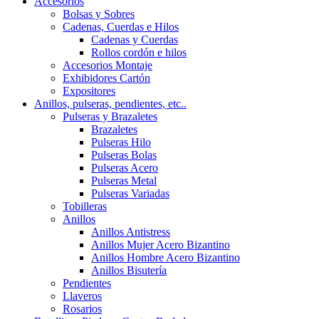
Accesorios
Bolsas y Sobres
Cadenas, Cuerdas e Hilos
Cadenas y Cuerdas
Rollos cordón e hilos
Accesorios Montaje
Exhibidores Cartón
Expositores
Anillos, pulseras, pendientes, etc..
Pulseras y Brazaletes
Brazaletes
Pulseras Hilo
Pulseras Bolas
Pulseras Acero
Pulseras Metal
Pulseras Variadas
Tobilleras
Anillos
Anillos Antistress
Anillos Mujer Acero Bizantino
Anillos Hombre Acero Bizantino
Anillos Bisutería
Pendientes
Llaveros
Rosarios