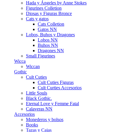
Hada y Ángeles by Anne Stokes
Figurines Colletion
Diosas y Figuras Bronce
Cats y gatos
Cats Colletion
Gatos NN
Lobos, Buhos y Dragones
Lobos NN
Buhos NN
Dragones NN
Small Figurines
Wicca
Wiccan
Gothic
Cult Cuties
Cult Cuties Figuras
Cult Curties Accesorios
Little Souls
Black Gothic.
Eternal Love y Femme Fatal
Calaveras NN
Accesorios
Monederos y bolsos
Books
Tazas y Cajas