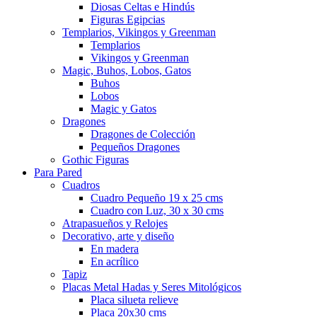
Diosas Celtas e Hindús
Figuras Egipcias
Templarios, Vikingos y Greenman
Templarios
Vikingos y Greenman
Magic, Buhos, Lobos, Gatos
Buhos
Lobos
Magic y Gatos
Dragones
Dragones de Colección
Pequeños Dragones
Gothic Figuras
Para Pared
Cuadros
Cuadro Pequeño 19 x 25 cms
Cuadro con Luz, 30 x 30 cms
Atrapasueños y Relojes
Decorativo, arte y diseño
En madera
En acrílico
Tapiz
Placas Metal Hadas y Seres Mitológicos
Placa silueta relieve
Placa 20x30 cms