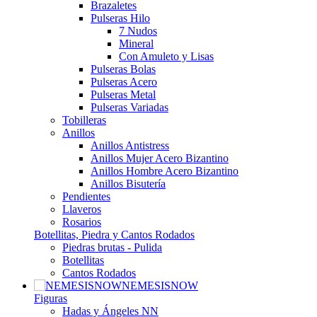
Brazaletes
Pulseras Hilo
7 Nudos
Mineral
Con Amuleto y Lisas
Pulseras Bolas
Pulseras Acero
Pulseras Metal
Pulseras Variadas
Tobilleras
Anillos
Anillos Antistress
Anillos Mujer Acero Bizantino
Anillos Hombre Acero Bizantino
Anillos Bisutería
Pendientes
Llaveros
Rosarios
Botellitas, Piedra y Cantos Rodados
Piedras brutas - Pulida
Botellitas
Cantos Rodados
NEMESISNOW
Figuras
Hadas y Ángeles NN