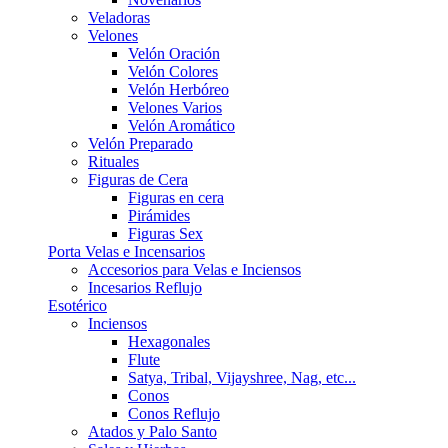
Veladoras
Velones
Velón Oración
Velón Colores
Velón Herbóreo
Velones Varios
Velón Aromático
Velón Preparado
Rituales
Figuras de Cera
Figuras en cera
Pirámides
Figuras Sex
Porta Velas e Incensarios
Accesorios para Velas e Inciensos
Incesarios Reflujo
Esotérico
Inciensos
Hexagonales
Flute
Satya, Tribal, Vijayshree, Nag, etc...
Conos
Conos Reflujo
Atados y Palo Santo