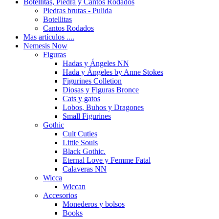
Botellitas, Piedra y Cantos Rodados
Piedras brutas - Pulida
Botellitas
Cantos Rodados
Mas artículos ....
Nemesis Now
Figuras
Hadas y Ángeles NN
Hada y Ángeles by Anne Stokes
Figurines Colletion
Diosas y Figuras Bronce
Cats y gatos
Lobos, Buhos y Dragones
Small Figurines
Gothic
Cult Cuties
Little Souls
Black Gothic.
Eternal Love y Femme Fatal
Calaveras NN
Wicca
Wiccan
Accesorios
Monederos y bolsos
Books