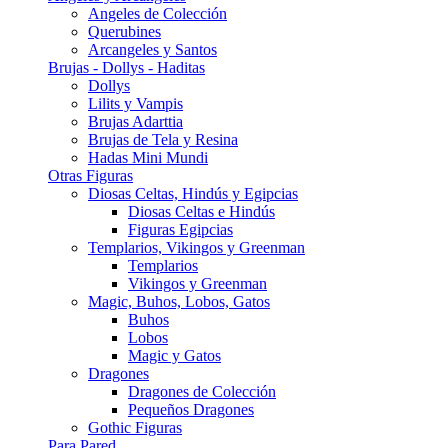
Angeles de Colección
Querubines
Arcangeles y Santos
Brujas - Dollys - Haditas
Dollys
Lilits y Vampis
Brujas Adarttia
Brujas de Tela y Resina
Hadas Mini Mundi
Otras Figuras
Diosas Celtas, Hindús y Egipcias
Diosas Celtas e Hindús
Figuras Egipcias
Templarios, Vikingos y Greenman
Templarios
Vikingos y Greenman
Magic, Buhos, Lobos, Gatos
Buhos
Lobos
Magic y Gatos
Dragones
Dragones de Colección
Pequeños Dragones
Gothic Figuras
Para Pared