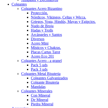
Colgantes
Colgantes Acero Bizantino
Protección.
Nórdicos, Vikingos, Celtas y Wicca.
Griegos, Yoga, Hindús, Mayas y Egipcios.
Nudo de Bruja
Hadas y Trolls
Arcángeles y Santos
Diversos
Acero Mini
Místicos y Chakras.
Placas Cartas Tarot
Acero Eco 201
Colgantes Acero - a granel
Pack 5 uds
Pack 3 uds
Colgantes Metal Bisuteria
Colgantes Galvanizados
Colgante Bisuteria
Mandalas
Colgantes Minerales
Con Mineral
De Mineral
Piedra Mineral