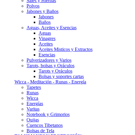
Sales y Hierbas
Polvos
Jabones y Baños
Jabones
Baños
Aguas, Aceites y Esencias
Aguas
Vinagres
Aceites
Aceites Misticos y Extractos
Esencias
Pulverizadores y Varios
Tarots, bolsas y Oráculos
Tarots y Oráculos
Bolsas y soportes cartas
Wicca - Meditación - Runas - Energía
Tapetes
Runas
Wicca
Energías
Varitas
Notebook y Grimorios
Ouijas
Cuencos Tibetanos
Bolsas de Tela