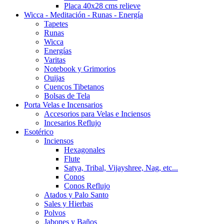
Placa 40x28 cms relieve
Wicca - Meditación - Runas - Energía
Tapetes
Runas
Wicca
Energías
Varitas
Notebook y Grimorios
Ouijas
Cuencos Tibetanos
Bolsas de Tela
Porta Velas e Incensarios
Accesorios para Velas e Inciensos
Incesarios Reflujo
Esotérico
Inciensos
Hexagonales
Flute
Satya, Tribal, Vijayshree, Nag, etc...
Conos
Conos Reflujo
Atados y Palo Santo
Sales y Hierbas
Polvos
Jabones y Baños