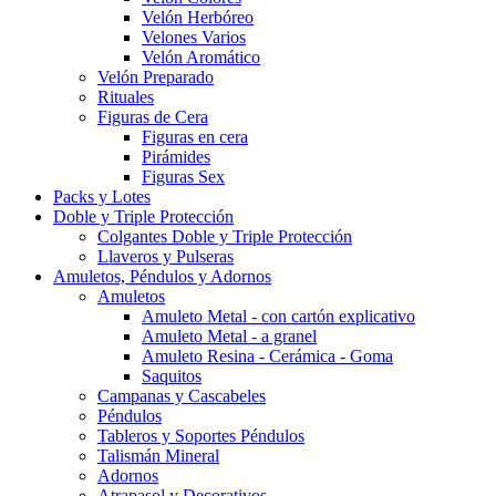
Velón Herbóreo
Velones Varios
Velón Aromático
Velón Preparado
Rituales
Figuras de Cera
Figuras en cera
Pirámides
Figuras Sex
Packs y Lotes
Doble y Triple Protección
Colgantes Doble y Triple Protección
Llaveros y Pulseras
Amuletos, Péndulos y Adornos
Amuletos
Amuleto Metal - con cartón explicativo
Amuleto Metal - a granel
Amuleto Resina - Cerámica - Goma
Saquitos
Campanas y Cascabeles
Péndulos
Tableros y Soportes Péndulos
Talismán Mineral
Adornos
Atrapasol y Decorativos