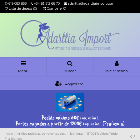
619 083 858
+34 93 512 66 70
adarttia@adarttiaimport.com
Lista de deseos (
0
)
Compare (
0
)
Menu
Buscar
Iniciar sesión
Regístrate
Pedido mínimo 60€
Imp. no incl.
Portes pagados a partir de 1200€
(Península)
Imp. no incl.
Inicio
Anillos, pulseras, pendientes, etc..
Tobilleras
BT021 Tobillera Triple
Fila Blancos