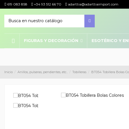
619 083 858
+34 93 512 66 70
adarttia@adarttiaimport.com
FIGURAS Y DECORACIÓN
ESOTÉRICO Y E
Inicio
Anillos, pulseras, pendientes, etc..
Tobilleras
BT054 Tobillera Bolas Co