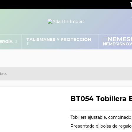
TALISMANES Y PROTECCIÓN
NERGÍA
NEMESISNO
lores
BT054 Tobillera 
Tobillera ajustable, combinado
Presentado el bolsa de regalo