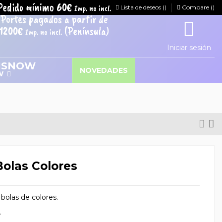
Pedido mínimo 60€
Imp. no incl.
Lista de deseos (
)
Compare (
)
Portes pagados a partir de
1200€
(Península)
Imp. no incl.
Iniciar sesión
NOVEDADES
W
Bolas Colores
 bolas de colores.
.