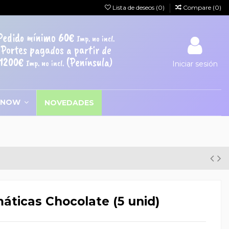
Lista de deseos (
0
)
Compare (
0
)
Pedido mínimo 60€
Imp. no incl.
Portes pagados a partir de
1200€
(Península)
Imp. no incl.
Iniciar sesión
SNOW
NOVEDADES
máticas Chocolate (5 unid)