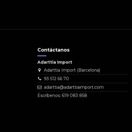
Contáctanos
Adarttia Import
Adarttia Import (Barcelona)
93 512 66 70
adarttia@adarttiaimport.com
Escríbenos: 619 083 858