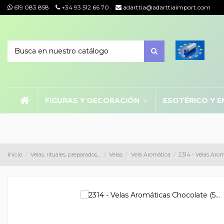
619 083 858
+34 93 512 66 70
adarttia@adarttiaimport.com
FIGURAS Y DECORACIÓN
ESOTÉRICO Y E
Inicio
Velas, rituales, preparados,...
Velas
Vela Aromática
2314 - Velas Arom