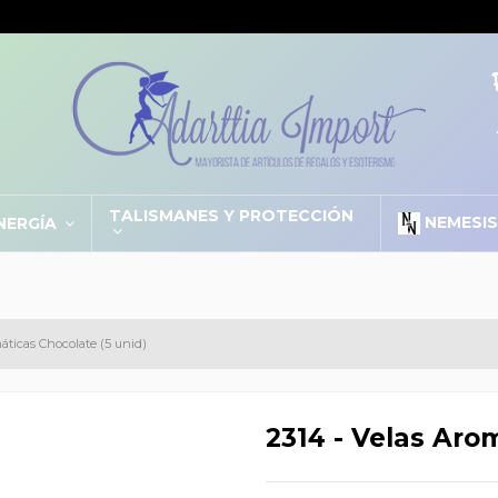
TALISMANES Y PROTECCIÓN
NEMESI
NERGÍA
áticas Chocolate (5 unid)
2314 - Velas Aro