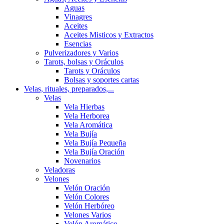
Aguas
Vinagres
Aceites
Aceites Misticos y Extractos
Esencias
Pulverizadores y Varios
Tarots, bolsas y Oráculos
Tarots y Oráculos
Bolsas y soportes cartas
Velas, rituales, preparados,...
Velas
Vela Hierbas
Vela Herborea
Vela Aromática
Vela Bujía
Vela Bujía Pequeña
Vela Bujía Oración
Novenarios
Veladoras
Velones
Velón Oración
Velón Colores
Velón Herbóreo
Velones Varios
Velón Aromático