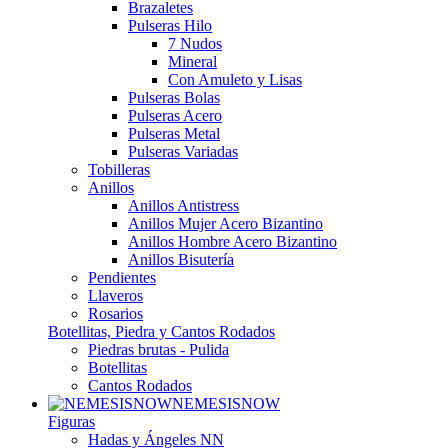
Brazaletes
Pulseras Hilo
7 Nudos
Mineral
Con Amuleto y Lisas
Pulseras Bolas
Pulseras Acero
Pulseras Metal
Pulseras Variadas
Tobilleras
Anillos
Anillos Antistress
Anillos Mujer Acero Bizantino
Anillos Hombre Acero Bizantino
Anillos Bisutería
Pendientes
Llaveros
Rosarios
Botellitas, Piedra y Cantos Rodados
Piedras brutas - Pulida
Botellitas
Cantos Rodados
NEMESISNOW
Figuras
Hadas y Ángeles NN