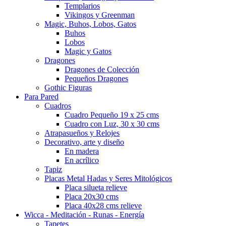
Templarios
Vikingos y Greenman
Magic, Buhos, Lobos, Gatos
Buhos
Lobos
Magic y Gatos
Dragones
Dragones de Colección
Pequeños Dragones
Gothic Figuras
Para Pared
Cuadros
Cuadro Pequeño 19 x 25 cms
Cuadro con Luz, 30 x 30 cms
Atrapasueños y Relojes
Decorativo, arte y diseño
En madera
En acrílico
Tapiz
Placas Metal Hadas y Seres Mitológicos
Placa silueta relieve
Placa 20x30 cms
Placa 40x28 cms relieve
Wicca - Meditación - Runas - Energía
Tapetes