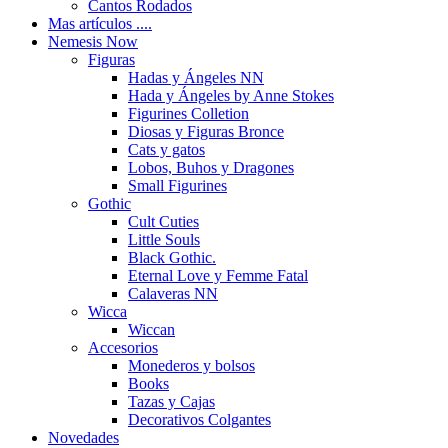
Cantos Rodados
Mas artículos ....
Nemesis Now
Figuras
Hadas y Ángeles NN
Hada y Ángeles by Anne Stokes
Figurines Colletion
Diosas y Figuras Bronce
Cats y gatos
Lobos, Buhos y Dragones
Small Figurines
Gothic
Cult Cuties
Little Souls
Black Gothic.
Eternal Love y Femme Fatal
Calaveras NN
Wicca
Wiccan
Accesorios
Monederos y bolsos
Books
Tazas y Cajas
Decorativos Colgantes
Novedades