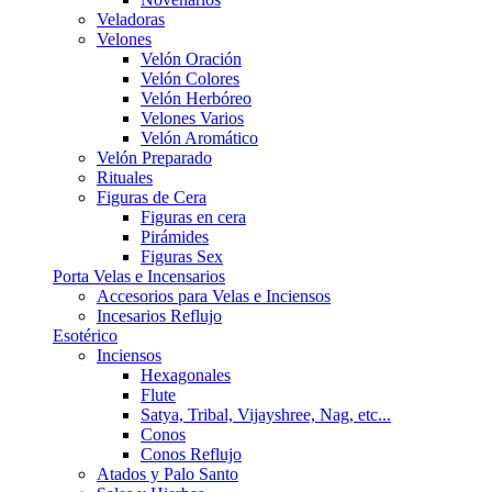
Veladoras
Velones
Velón Oración
Velón Colores
Velón Herbóreo
Velones Varios
Velón Aromático
Velón Preparado
Rituales
Figuras de Cera
Figuras en cera
Pirámides
Figuras Sex
Porta Velas e Incensarios
Accesorios para Velas e Inciensos
Incesarios Reflujo
Esotérico
Inciensos
Hexagonales
Flute
Satya, Tribal, Vijayshree, Nag, etc...
Conos
Conos Reflujo
Atados y Palo Santo