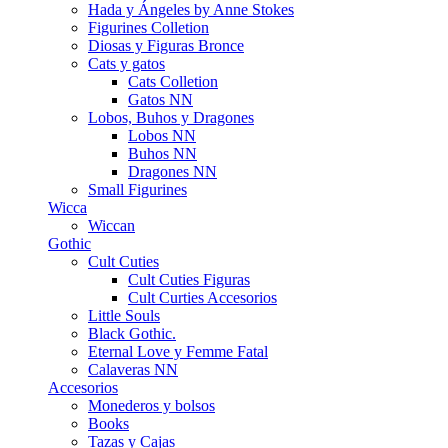
Hada y Ángeles by Anne Stokes
Figurines Colletion
Diosas y Figuras Bronce
Cats y gatos
Cats Colletion
Gatos NN
Lobos, Buhos y Dragones
Lobos NN
Buhos NN
Dragones NN
Small Figurines
Wicca
Wiccan
Gothic
Cult Cuties
Cult Cuties Figuras
Cult Curties Accesorios
Little Souls
Black Gothic.
Eternal Love y Femme Fatal
Calaveras NN
Accesorios
Monederos y bolsos
Books
Tazas y Cajas