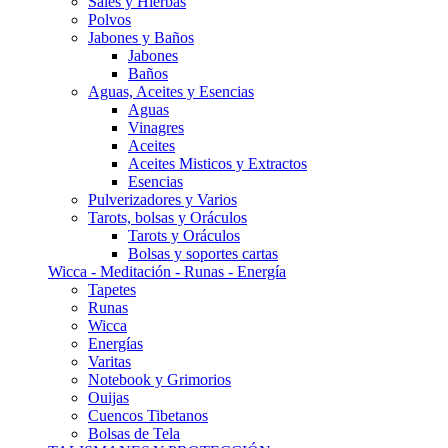
Sales y Hierbas
Polvos
Jabones y Baños
Jabones
Baños
Aguas, Aceites y Esencias
Aguas
Vinagres
Aceites
Aceites Misticos y Extractos
Esencias
Pulverizadores y Varios
Tarots, bolsas y Oráculos
Tarots y Oráculos
Bolsas y soportes cartas
Wicca - Meditación - Runas - Energía
Tapetes
Runas
Wicca
Energías
Varitas
Notebook y Grimorios
Ouijas
Cuencos Tibetanos
Bolsas de Tela