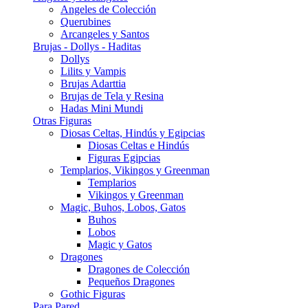
Angeles de Colección
Querubines
Arcangeles y Santos
Brujas - Dollys - Haditas
Dollys
Lilits y Vampis
Brujas Adarttia
Brujas de Tela y Resina
Hadas Mini Mundi
Otras Figuras
Diosas Celtas, Hindús y Egipcias
Diosas Celtas e Hindús
Figuras Egipcias
Templarios, Vikingos y Greenman
Templarios
Vikingos y Greenman
Magic, Buhos, Lobos, Gatos
Buhos
Lobos
Magic y Gatos
Dragones
Dragones de Colección
Pequeños Dragones
Gothic Figuras
Para Pared