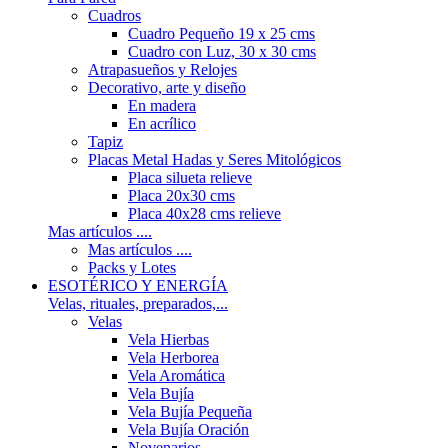
Cuadros
Cuadro Pequeño 19 x 25 cms
Cuadro con Luz, 30 x 30 cms
Atrapasueños y Relojes
Decorativo, arte y diseño
En madera
En acrílico
Tapiz
Placas Metal Hadas y Seres Mitológicos
Placa silueta relieve
Placa 20x30 cms
Placa 40x28 cms relieve
Mas artículos ....
Mas artículos ....
Packs y Lotes
ESOTÉRICO Y ENERGÍA
Velas, rituales, preparados,...
Velas
Vela Hierbas
Vela Herborea
Vela Aromática
Vela Bujía
Vela Bujía Pequeña
Vela Bujía Oración
Novenarios