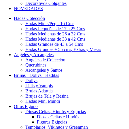
Decorativos Colgantes
NOVEDADES
Hadas Colección
Hadas Minis/Peq - 16 Cms
Hadas Pequeñas de 17 a 25 Cms
Hadas Medianas de 26 a 32 Cms
Hadas Medianas de 33 a 42 Cms
Hadas Grandes de 43 a 54 Cms
Hadas Grandes + 55 cms, Extras y Mesas
Angeles y Arcángeles
Angeles de Colección
Querubines
Arcangeles y Santos
Brujas - Dollys - Haditas
Dollys
Lilits y Vampis
Brujas Adarttia
Brujas de Tela y Resina
Hadas Mini Mundi
Otras Figuras
Diosas Celtas, Hindús y Egipcias
Diosas Celtas e Hindús
Figuras Egipcias
Templarios, Vikingos y Greenman