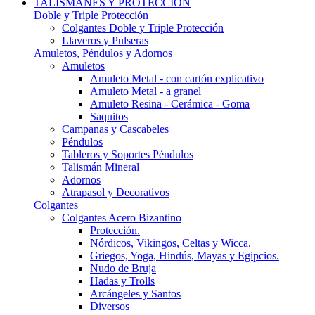
TALISMANES Y PROTECCIÓN
Doble y Triple Protección
Colgantes Doble y Triple Protección
Llaveros y Pulseras
Amuletos, Péndulos y Adornos
Amuletos
Amuleto Metal - con cartón explicativo
Amuleto Metal - a granel
Amuleto Resina - Cerámica - Goma
Saquitos
Campanas y Cascabeles
Péndulos
Tableros y Soportes Péndulos
Talismán Mineral
Adornos
Atrapasol y Decorativos
Colgantes
Colgantes Acero Bizantino
Protección.
Nórdicos, Vikingos, Celtas y Wicca.
Griegos, Yoga, Hindús, Mayas y Egipcios.
Nudo de Bruja
Hadas y Trolls
Arcángeles y Santos
Diversos