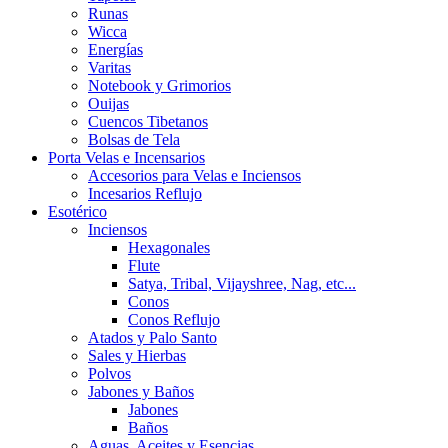
Runas
Wicca
Energías
Varitas
Notebook y Grimorios
Ouijas
Cuencos Tibetanos
Bolsas de Tela
Porta Velas e Incensarios
Accesorios para Velas e Inciensos
Incesarios Reflujo
Esotérico
Inciensos
Hexagonales
Flute
Satya, Tribal, Vijayshree, Nag, etc...
Conos
Conos Reflujo
Atados y Palo Santo
Sales y Hierbas
Polvos
Jabones y Baños
Jabones
Baños
Aguas, Aceites y Esencias