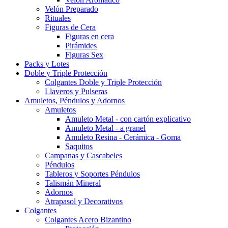
Velón Preparado
Rituales
Figuras de Cera
Figuras en cera
Pirámides
Figuras Sex
Packs y Lotes
Doble y Triple Protección
Colgantes Doble y Triple Protección
Llaveros y Pulseras
Amuletos, Péndulos y Adornos
Amuletos
Amuleto Metal - con cartón explicativo
Amuleto Metal - a granel
Amuleto Resina - Cerámica - Goma
Saquitos
Campanas y Cascabeles
Péndulos
Tableros y Soportes Péndulos
Talismán Mineral
Adornos
Atrapasol y Decorativos
Colgantes
Colgantes Acero Bizantino