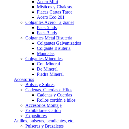
Acero Mini
Místicos y Chakras.
Placas Cartas Tarot
Acero Eco 201
Colgantes Acero - a granel
Pack 5 uds
Pack 3 uds
Colgantes Metal Bisuteria
Colgantes Galvanizados
Colgante Bisuteria
Mandalas
Colgantes Minerales
Con Mineral
De Mineral
Piedra Mineral
Accesorios
Bolsas y Sobres
Cadenas, Cuerdas e Hilos
Cadenas y Cuerdas
Rollos cordón e hilos
Accesorios Montaje
Exhibidores Cartón
Expositores
Anillos, pulseras, pendientes, etc..
Pulseras y Brazaletes