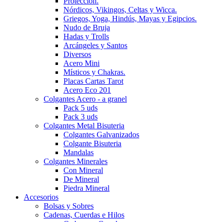
Protección.
Nórdicos, Vikingos, Celtas y Wicca.
Griegos, Yoga, Hindús, Mayas y Egipcios.
Nudo de Bruja
Hadas y Trolls
Arcángeles y Santos
Diversos
Acero Mini
Místicos y Chakras.
Placas Cartas Tarot
Acero Eco 201
Colgantes Acero - a granel
Pack 5 uds
Pack 3 uds
Colgantes Metal Bisuteria
Colgantes Galvanizados
Colgante Bisuteria
Mandalas
Colgantes Minerales
Con Mineral
De Mineral
Piedra Mineral
Accesorios
Bolsas y Sobres
Cadenas, Cuerdas e Hilos