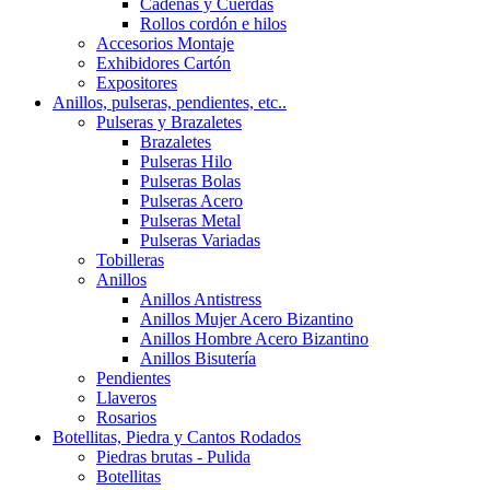
Cadenas y Cuerdas
Rollos cordón e hilos
Accesorios Montaje
Exhibidores Cartón
Expositores
Anillos, pulseras, pendientes, etc..
Pulseras y Brazaletes
Brazaletes
Pulseras Hilo
Pulseras Bolas
Pulseras Acero
Pulseras Metal
Pulseras Variadas
Tobilleras
Anillos
Anillos Antistress
Anillos Mujer Acero Bizantino
Anillos Hombre Acero Bizantino
Anillos Bisutería
Pendientes
Llaveros
Rosarios
Botellitas, Piedra y Cantos Rodados
Piedras brutas - Pulida
Botellitas