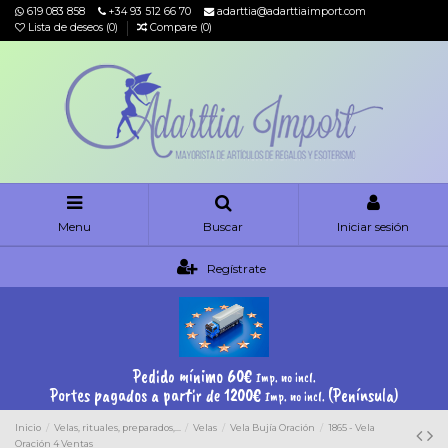
619 083 858
+34 93 512 66 70
adarttia@adarttiaimport.com
Lista de deseos (
0
)
Compare (
0
)
Menu
Buscar
Iniciar sesión
Regístrate
Pedido mínimo 60€
Imp. no incl.
Portes pagados a partir de 1200€
(Península)
Imp. no incl.
Inicio
Velas, rituales, preparados,...
Velas
Vela Bujía Oración
1865 - Vela
Oración 4 Ventas