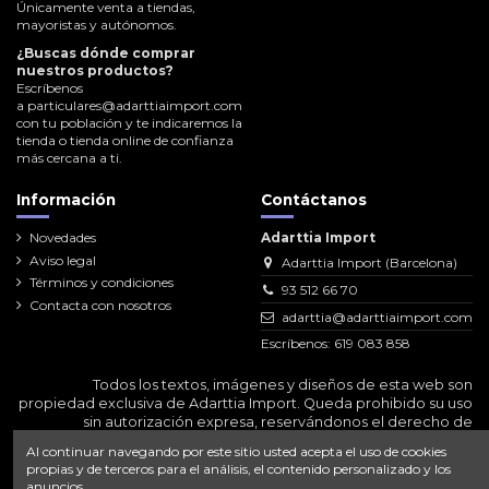
Únicamente venta a tiendas,
mayoristas y autónomos.
¿Buscas dónde comprar
nuestros productos?
Escríbenos
a
particulares@adarttiaimport.com
con tu población y te indicaremos la
tienda o tienda online de confianza
más cercana a ti.
Información
Contáctanos
Novedades
Adarttia Import
Aviso legal
Adarttia Import (Barcelona)
Términos y condiciones
93 512 66 70
Contacta con nosotros
adarttia@adarttiaimport.com
Escríbenos: 619 083 858
Todos los textos, imágenes y diseños de esta web son
propiedad exclusiva de Adarttia Import. Queda prohibido su uso
sin autorización expresa, reservándonos el derecho de
emprender las acciones legales correspondientes.
Al continuar navegando por este sitio usted acepta el uso de cookies
propias y de terceros para el análisis, el contenido personalizado y los
anuncios.