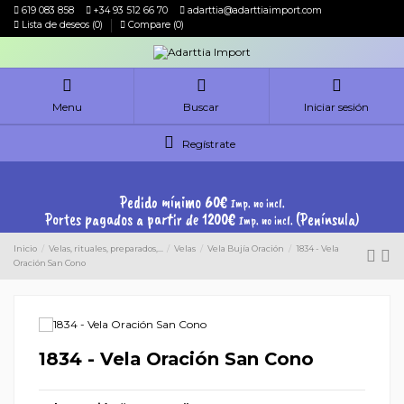
619 083 858
+34 93 512 66 70
adarttia@adarttiaimport.com
Lista de deseos (
0
)
Compare (
0
)
Menu
Buscar
Iniciar sesión
Regístrate
Pedido mínimo 60€
Imp. no incl.
Portes pagados a partir de 1200€
(Península)
Imp. no incl.
Inicio
Velas, rituales, preparados,...
Velas
Vela Bujía Oración
1834 - Vela
Oración San Cono
1834 - Vela Oración San Cono