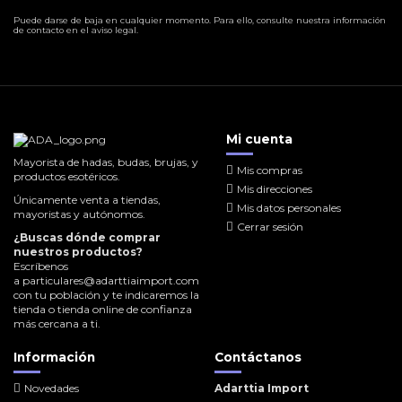
Puede darse de baja en cualquier momento. Para ello, consulte nuestra información
de contacto en el aviso legal.
Mi cuenta
Mayorista de hadas, budas, brujas, y
Mis compras
productos esotéricos.
Mis direcciones
Únicamente venta a tiendas,
Mis datos personales
mayoristas y autónomos.
Cerrar sesión
¿Buscas dónde comprar
nuestros productos?
Escríbenos
a
particulares@adarttiaimport.com
con tu población y te indicaremos la
tienda o tienda online de confianza
más cercana a ti.
Información
Contáctanos
Novedades
Adarttia Import