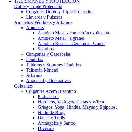
TALISMANES Y PROTECCIÓN
Doble y Triple Protección
Colgantes Doble y Triple Protección
Llaveros y Pulseras
Amuletos, Péndulos y Adornos
Amuletos
Amuleto Metal - con cartón explicativo
Amuleto Metal - a granel
Amuleto Resina - Cerámica - Goma
Saquitos
Campanas y Cascabeles
Péndulos
Tableros y Soportes Péndulos
Talismán Mineral
Adornos
Atrapasol y Decorativos
Colgantes
Colgantes Acero Bizantino
Protección.
Nórdicos, Vikingos, Celtas y Wicca.
Griegos, Yoga, Hindús, Mayas y Egipcios.
Nudo de Bruja
Hadas y Trolls
Arcángeles y Santos
Diversos