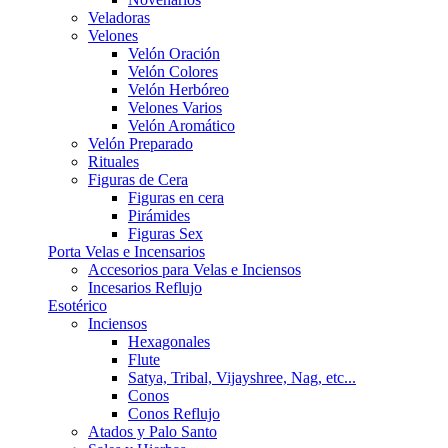
Veladoras
Velones
Velón Oración
Velón Colores
Velón Herbóreo
Velones Varios
Velón Aromático
Velón Preparado
Rituales
Figuras de Cera
Figuras en cera
Pirámides
Figuras Sex
Porta Velas e Incensarios
Accesorios para Velas e Inciensos
Incesarios Reflujo
Esotérico
Inciensos
Hexagonales
Flute
Satya, Tribal, Vijayshree, Nag, etc...
Conos
Conos Reflujo
Atados y Palo Santo