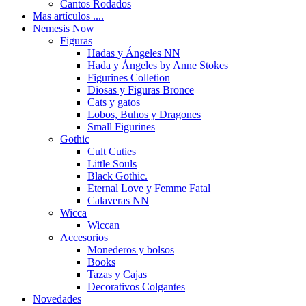
Cantos Rodados
Mas artículos ....
Nemesis Now
Figuras
Hadas y Ángeles NN
Hada y Ángeles by Anne Stokes
Figurines Colletion
Diosas y Figuras Bronce
Cats y gatos
Lobos, Buhos y Dragones
Small Figurines
Gothic
Cult Cuties
Little Souls
Black Gothic.
Eternal Love y Femme Fatal
Calaveras NN
Wicca
Wiccan
Accesorios
Monederos y bolsos
Books
Tazas y Cajas
Decorativos Colgantes
Novedades