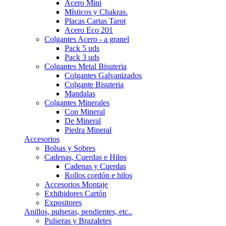
Acero Mini
Místicos y Chakras.
Placas Cartas Tarot
Acero Eco 201
Colgantes Acero - a granel
Pack 5 uds
Pack 3 uds
Colgantes Metal Bisuteria
Colgantes Galvanizados
Colgante Bisuteria
Mandalas
Colgantes Minerales
Con Mineral
De Mineral
Piedra Mineral
Accesorios
Bolsas y Sobres
Cadenas, Cuerdas e Hilos
Cadenas y Cuerdas
Rollos cordón e hilos
Accesorios Montaje
Exhibidores Cartón
Expositores
Anillos, pulseras, pendientes, etc..
Pulseras y Brazaletes