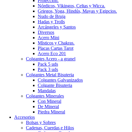
Protección.
Nórdicos, Vikingos, Celtas y Wicca.
Griegos, Yoga, Hindús, Mayas y Egipcios.
Nudo de Bruja
Hadas y Trolls
Arcángeles y Santos
Diversos
Acero Mini
Místicos y Chakras.
Placas Cartas Tarot
Acero Eco 201
Colgantes Acero - a granel
Pack 5 uds
Pack 3 uds
Colgantes Metal Bisuteria
Colgantes Galvanizados
Colgante Bisuteria
Mandalas
Colgantes Minerales
Con Mineral
De Mineral
Piedra Mineral
Accesorios
Bolsas y Sobres
Cadenas, Cuerdas e Hilos