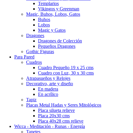
Templarios
Vikingos y Greenman
Magic, Buhos, Lobos, Gatos
Buhos
Lobos
Magic y Gatos
Dragones
Dragones de Colección
Pequeños Dragones
Gothic Figuras
Para Pared
Cuadros
Cuadro Pequeño 19 x 25 cms
Cuadro con Luz, 30 x 30 cms
Atrapasueños y Relojes
Decorativo, arte y diseño
En madera
En acrílico
Tapiz
Placas Metal Hadas y Seres Mitológicos
Placa silueta relieve
Placa 20x30 cms
Placa 40x28 cms relieve
Wicca - Meditación - Runas - Energía
Tapetes