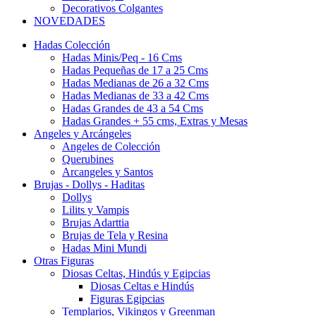
Decorativos Colgantes
NOVEDADES
Hadas Colección
Hadas Minis/Peq - 16 Cms
Hadas Pequeñas de 17 a 25 Cms
Hadas Medianas de 26 a 32 Cms
Hadas Medianas de 33 a 42 Cms
Hadas Grandes de 43 a 54 Cms
Hadas Grandes + 55 cms, Extras y Mesas
Angeles y Arcángeles
Angeles de Colección
Querubines
Arcangeles y Santos
Brujas - Dollys - Haditas
Dollys
Lilits y Vampis
Brujas Adarttia
Brujas de Tela y Resina
Hadas Mini Mundi
Otras Figuras
Diosas Celtas, Hindús y Egipcias
Diosas Celtas e Hindús
Figuras Egipcias
Templarios, Vikingos y Greenman