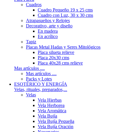
Cuadros
Cuadro Pequeño 19 x 25 cms
Cuadro con Luz, 30 x 30 cms
Atrapasueños y Relojes
Decorativo, arte y diseño
En madera
En acrílico
Tapiz
Placas Metal Hadas y Seres Mitológicos
Placa silueta relieve
Placa 20x30 cms
Placa 40x28 cms relieve
Mas artículos ....
Mas artículos ....
Packs y Lotes
ESOTÉRICO Y ENERGÍA
Velas, rituales, preparados,...
Velas
Vela Hierbas
Vela Herborea
Vela Aromática
Vela Bujía
Vela Bujía Pequeña
Vela Bujía Oración
Novenarios