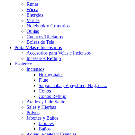
Runas
Wicca
Energías
Varitas
Notebook y Grimorios
Ouijas
Cuencos Tibetanos
Bolsas de Tela
Porta Velas e Incensarios
Accesorios para Velas e Inciensos
Incesarios Reflujo
Esotérico
Inciensos
Hexagonales
Flute
Satya, Tribal, Vijayshree, Nag, etc...
Conos
Conos Reflujo
Atados y Palo Santo
Sales y Hierbas
Polvos
Jabones y Baños
Jabones
Baños
Aguas, Aceites y Esencias