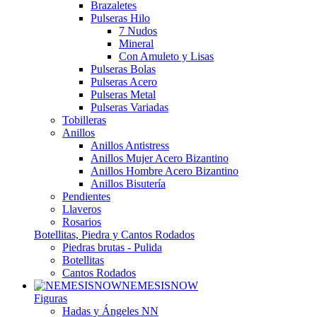
Brazaletes
Pulseras Hilo
7 Nudos
Mineral
Con Amuleto y Lisas
Pulseras Bolas
Pulseras Acero
Pulseras Metal
Pulseras Variadas
Tobilleras
Anillos
Anillos Antistress
Anillos Mujer Acero Bizantino
Anillos Hombre Acero Bizantino
Anillos Bisutería
Pendientes
Llaveros
Rosarios
Botellitas, Piedra y Cantos Rodados
Piedras brutas - Pulida
Botellitas
Cantos Rodados
NEMESISNOW
Figuras
Hadas y Ángeles NN