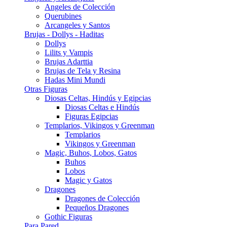
Angeles de Colección
Querubines
Arcangeles y Santos
Brujas - Dollys - Haditas
Dollys
Lilits y Vampis
Brujas Adarttia
Brujas de Tela y Resina
Hadas Mini Mundi
Otras Figuras
Diosas Celtas, Hindús y Egipcias
Diosas Celtas e Hindús
Figuras Egipcias
Templarios, Vikingos y Greenman
Templarios
Vikingos y Greenman
Magic, Buhos, Lobos, Gatos
Buhos
Lobos
Magic y Gatos
Dragones
Dragones de Colección
Pequeños Dragones
Gothic Figuras
Para Pared