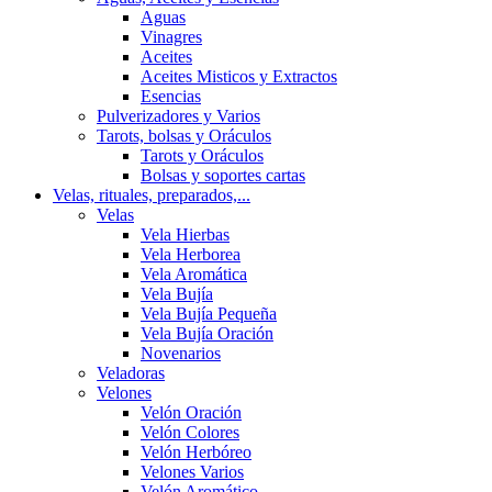
Aguas
Vinagres
Aceites
Aceites Misticos y Extractos
Esencias
Pulverizadores y Varios
Tarots, bolsas y Oráculos
Tarots y Oráculos
Bolsas y soportes cartas
Velas, rituales, preparados,...
Velas
Vela Hierbas
Vela Herborea
Vela Aromática
Vela Bujía
Vela Bujía Pequeña
Vela Bujía Oración
Novenarios
Veladoras
Velones
Velón Oración
Velón Colores
Velón Herbóreo
Velones Varios
Velón Aromático