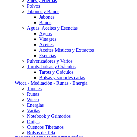
Sales y Hierbas
Polvos
Jabones y Baños
Jabones
Baños
Aguas, Aceites y Esencias
Aguas
Vinagres
Aceites
Aceites Misticos y Extractos
Esencias
Pulverizadores y Varios
Tarots, bolsas y Oráculos
Tarots y Oráculos
Bolsas y soportes cartas
Wicca - Meditación - Runas - Energía
Tapetes
Runas
Wicca
Energías
Varitas
Notebook y Grimorios
Ouijas
Cuencos Tibetanos
Bolsas de Tela