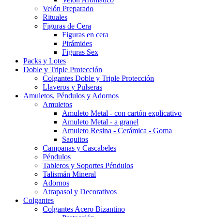
Velón Preparado
Rituales
Figuras de Cera
Figuras en cera
Pirámides
Figuras Sex
Packs y Lotes
Doble y Triple Protección
Colgantes Doble y Triple Protección
Llaveros y Pulseras
Amuletos, Péndulos y Adornos
Amuletos
Amuleto Metal - con cartón explicativo
Amuleto Metal - a granel
Amuleto Resina - Cerámica - Goma
Saquitos
Campanas y Cascabeles
Péndulos
Tableros y Soportes Péndulos
Talismán Mineral
Adornos
Atrapasol y Decorativos
Colgantes
Colgantes Acero Bizantino