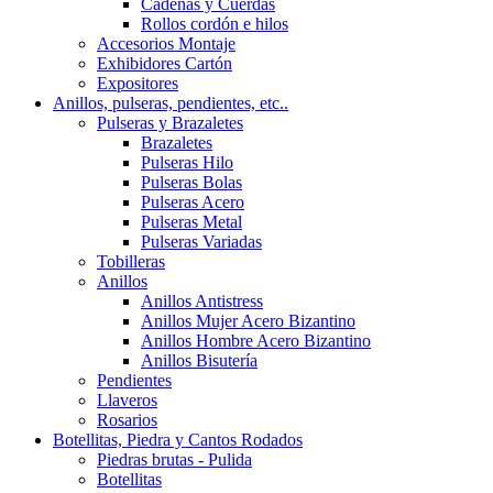
Cadenas y Cuerdas
Rollos cordón e hilos
Accesorios Montaje
Exhibidores Cartón
Expositores
Anillos, pulseras, pendientes, etc..
Pulseras y Brazaletes
Brazaletes
Pulseras Hilo
Pulseras Bolas
Pulseras Acero
Pulseras Metal
Pulseras Variadas
Tobilleras
Anillos
Anillos Antistress
Anillos Mujer Acero Bizantino
Anillos Hombre Acero Bizantino
Anillos Bisutería
Pendientes
Llaveros
Rosarios
Botellitas, Piedra y Cantos Rodados
Piedras brutas - Pulida
Botellitas