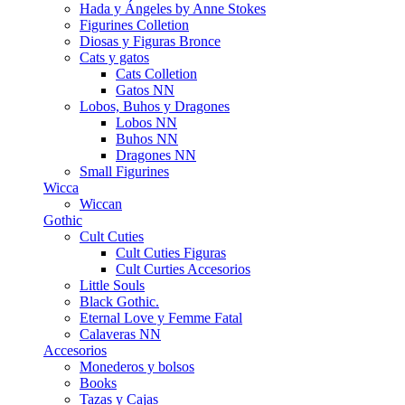
Hada y Ángeles by Anne Stokes
Figurines Colletion
Diosas y Figuras Bronce
Cats y gatos
Cats Colletion
Gatos NN
Lobos, Buhos y Dragones
Lobos NN
Buhos NN
Dragones NN
Small Figurines
Wicca
Wiccan
Gothic
Cult Cuties
Cult Cuties Figuras
Cult Curties Accesorios
Little Souls
Black Gothic.
Eternal Love y Femme Fatal
Calaveras NN
Accesorios
Monederos y bolsos
Books
Tazas y Cajas