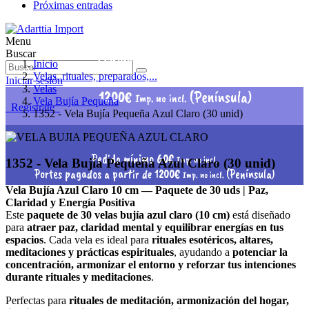
Próximas entradas
Menu
Pedido mínimo 60€
Buscar
Imp. no incl.
Inicio
Portes pagados a partir de
Velas, rituales, preparados,...
Iniciar sesión
Velas
1200€
(Península)
Imp. no incl.
Vela Bujía Pequeña
Regístrate
1352 - Vela Bujía Pequeña Azul Claro (30 unid)
Pedido mínimo 60€
Imp. no incl.
1352 - Vela Bujía Pequeña Azul Claro (30 unid)
Portes pagados a partir de 1200€
(Península)
Imp. no incl.
Vela Bujía Azul Claro 10 cm — Paquete de 30 uds | Paz,
Claridad y Energía Positiva
Este
paquete de 30 velas bujía azul claro (10 cm)
está diseñado
para
atraer paz, claridad mental y equilibrar energías en tus
espacios
. Cada vela es ideal para
rituales esotéricos, altares,
meditaciones y prácticas espirituales
, ayudando a
potenciar la
concentración, armonizar el entorno y reforzar tus intenciones
durante rituales y meditaciones
.
Perfectas para
rituales de meditación, armonización del hogar,