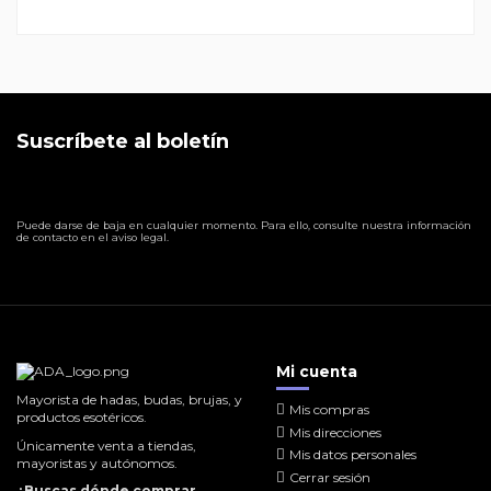
Suscríbete al boletín
Puede darse de baja en cualquier momento. Para ello, consulte nuestra información
de contacto en el aviso legal.
Mi cuenta
Mayorista de hadas, budas, brujas, y
Mis compras
productos esotéricos.
Mis direcciones
Únicamente venta a tiendas,
Mis datos personales
mayoristas y autónomos.
Cerrar sesión
¿Buscas dónde comprar