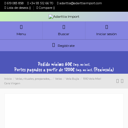
619 083 858
+34 93 512 66 70
adarttia@adarttiaimport.com
Lista de deseos (
)
Compare (
)
Menu
Buscar
Iniciar sesión
Regístrate
Pedido mínimo 60€
Imp. no incl.
Portes pagados a partir de 1200€
(Península)
Imp. no incl.
Inicio
Velas, rituales, preparados,...
Velas
Vela Bujía
1910 Vela Miel
Cera Virgen