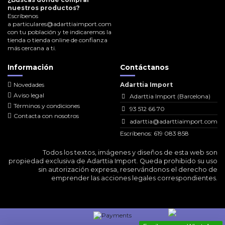
nuestros productos?
Escríbenos
a
particulares@adarttiaimport.com
con tu población y te indicaremos la
tienda o tienda online de confianza
más cercana a ti.
Información
Contáctanos
Novedades
Adarttia Import
Aviso legal
Adarttia Import (Barcelona)
Términos y condiciones
93 512 66 70
Contacta con nosotros
adarttia@adarttiaimport.com
Escríbenos: 619 083 858
Todos los textos, imágenes y diseños de esta web son
propiedad exclusiva de Adarttia Import. Queda prohibido su uso
sin autorización expresa, reservándonos el derecho de
emprender las acciones legales correspondientes.