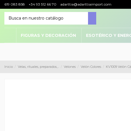
619 083 858
+34 93 512 66 70
adarttia@adarttiaimport.com
FIGURAS Y DECORACIÓN
ESOTÉRICO Y ENER
Inicio
Velas, rituales, preparados,...
Velones
Velón Colores
KV1009 Velón C