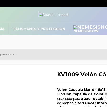
GÍA
TALISMANES Y PROTECCIÓN
NEMESISNOW
ápsula Marrón
KV1009 Velón Cá
Velón Cápsula Marrón 6x13 
El
Velón Cápsula de Color 
diseñado para
atraer estabil
ayudando a
fortalecer inte