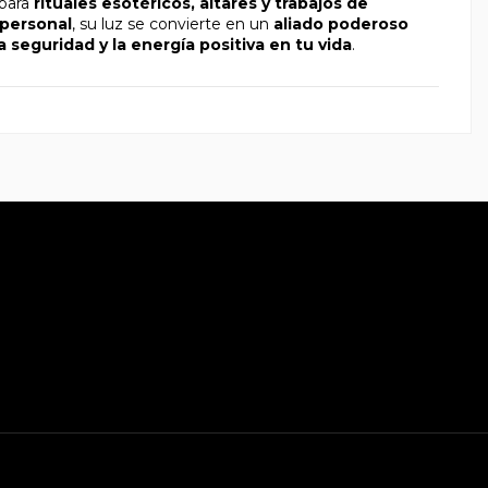
 para
rituales esotéricos, altares y trabajos de
 personal
, su luz se convierte en un
aliado poderoso
la seguridad y la energía positiva en tu vida
.