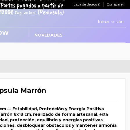
Portes pagados a partir de
Lista de deseos (
)
Compare (
)
1200€
(Península)
Imp. no incl.
Iniciar sesión
NOVEDADES
psula Marrón
cm — Estabilidad, Protección y Energía Positiva
Marrón 6x13 cm
,
realizado de forma artesanal
, está
idad, protección, equilibrio y energías positivas
,
nciones, desbloquear obstáculos y mantener armonía