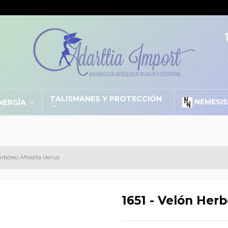
TALISMANES Y PROTECCIÓN
NEMESI
NERGÍA
Herbóreo Afrodita Venus
1651 - Velón Her