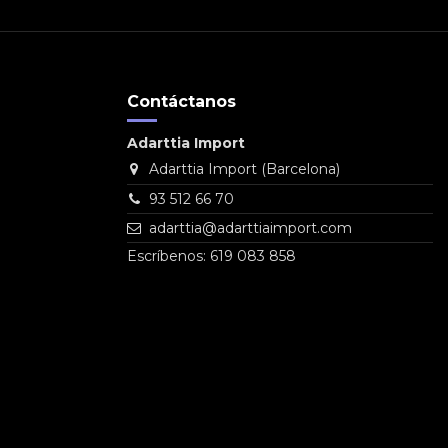
Contáctanos
Adarttia Import
Adarttia Import (Barcelona)
93 512 66 70
adarttia@adarttiaimport.com
Escríbenos: 619 083 858