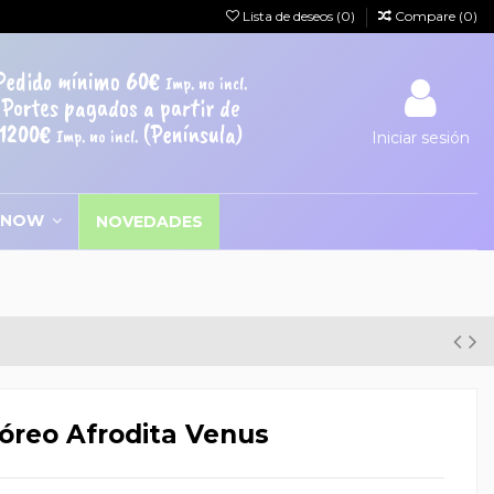
Lista de deseos (
0
)
Compare (
0
)
Pedido mínimo 60€
Imp. no incl.
Portes pagados a partir de
1200€
(Península)
Imp. no incl.
Iniciar sesión
SNOW
NOVEDADES
bóreo Afrodita Venus