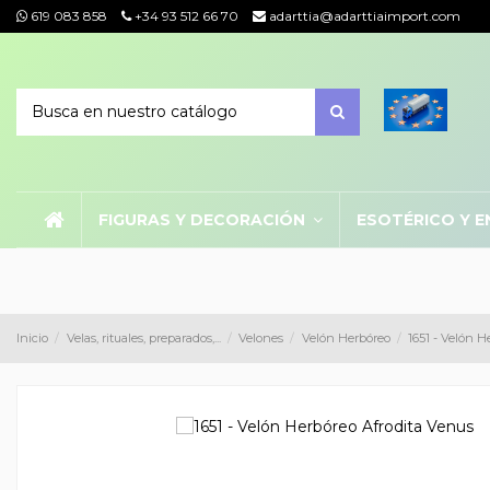
619 083 858
+34 93 512 66 70
adarttia@adarttiaimport.com
FIGURAS Y DECORACIÓN
ESOTÉRICO Y E
Inicio
Velas, rituales, preparados,...
Velones
Velón Herbóreo
1651 - Velón 