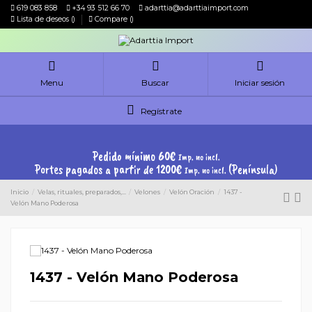
619 083 858
+34 93 512 66 70
adarttia@adarttiaimport.com
Lista de deseos (
)
Compare (
)
Menu
Buscar
Iniciar sesión
Regístrate
Pedido mínimo 60€
Imp. no incl.
Portes pagados a partir de 1200€
(Península)
Imp. no incl.
Inicio
Velas, rituales, preparados,...
Velones
Velón Oración
1437 -
Velón Mano Poderosa
1437 - Velón Mano Poderosa