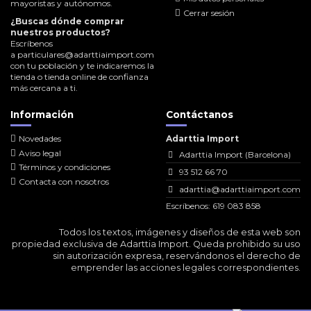
mayoristas y autónomos.
Cerrar sesión
¿Buscas dónde comprar
nuestros productos?
Escríbenos
a
particulares@adarttiaimport.com
con tu población y te indicaremos la
tienda o tienda online de confianza
más cercana a ti.
Información
Contáctanos
Novedades
Adarttia Import
Aviso legal
Adarttia Import (Barcelona)
Términos y condiciones
93 512 66 70
Contacta con nosotros
adarttia@adarttiaimport.com
Escríbenos: 619 083 858
Todos los textos, imágenes y diseños de esta web son
propiedad exclusiva de Adarttia Import. Queda prohibido su uso
sin autorización expresa, reservándonos el derecho de
emprender las acciones legales correspondientes.