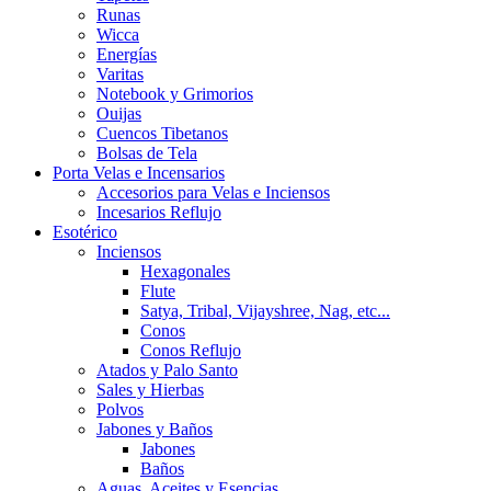
Runas
Wicca
Energías
Varitas
Notebook y Grimorios
Ouijas
Cuencos Tibetanos
Bolsas de Tela
Porta Velas e Incensarios
Accesorios para Velas e Inciensos
Incesarios Reflujo
Esotérico
Inciensos
Hexagonales
Flute
Satya, Tribal, Vijayshree, Nag, etc...
Conos
Conos Reflujo
Atados y Palo Santo
Sales y Hierbas
Polvos
Jabones y Baños
Jabones
Baños
Aguas, Aceites y Esencias