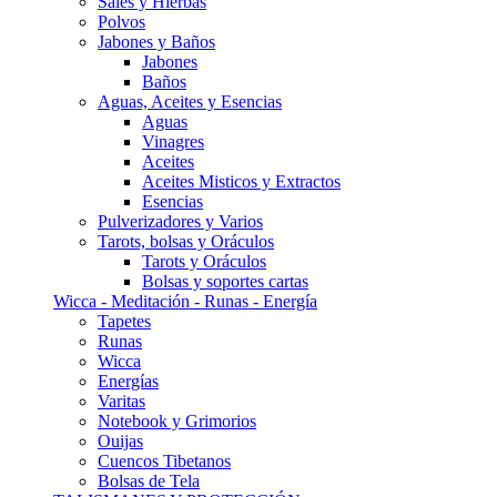
Sales y Hierbas
Polvos
Jabones y Baños
Jabones
Baños
Aguas, Aceites y Esencias
Aguas
Vinagres
Aceites
Aceites Misticos y Extractos
Esencias
Pulverizadores y Varios
Tarots, bolsas y Oráculos
Tarots y Oráculos
Bolsas y soportes cartas
Wicca - Meditación - Runas - Energía
Tapetes
Runas
Wicca
Energías
Varitas
Notebook y Grimorios
Ouijas
Cuencos Tibetanos
Bolsas de Tela