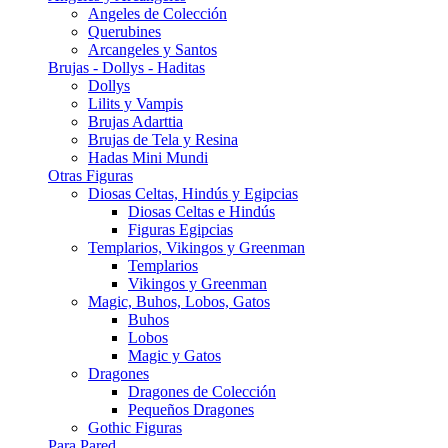
Angeles de Colección
Querubines
Arcangeles y Santos
Brujas - Dollys - Haditas
Dollys
Lilits y Vampis
Brujas Adarttia
Brujas de Tela y Resina
Hadas Mini Mundi
Otras Figuras
Diosas Celtas, Hindús y Egipcias
Diosas Celtas e Hindús
Figuras Egipcias
Templarios, Vikingos y Greenman
Templarios
Vikingos y Greenman
Magic, Buhos, Lobos, Gatos
Buhos
Lobos
Magic y Gatos
Dragones
Dragones de Colección
Pequeños Dragones
Gothic Figuras
Para Pared