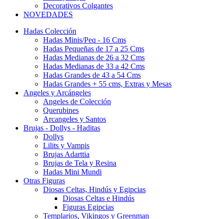
Decorativos Colgantes
NOVEDADES
Hadas Colección
Hadas Minis/Peq - 16 Cms
Hadas Pequeñas de 17 a 25 Cms
Hadas Medianas de 26 a 32 Cms
Hadas Medianas de 33 a 42 Cms
Hadas Grandes de 43 a 54 Cms
Hadas Grandes + 55 cms, Extras y Mesas
Angeles y Arcángeles
Angeles de Colección
Querubines
Arcangeles y Santos
Brujas - Dollys - Haditas
Dollys
Lilits y Vampis
Brujas Adarttia
Brujas de Tela y Resina
Hadas Mini Mundi
Otras Figuras
Diosas Celtas, Hindús y Egipcias
Diosas Celtas e Hindús
Figuras Egipcias
Templarios, Vikingos y Greenman