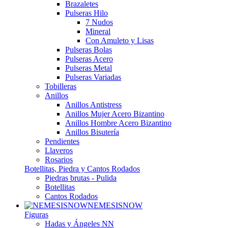
Brazaletes
Pulseras Hilo
7 Nudos
Mineral
Con Amuleto y Lisas
Pulseras Bolas
Pulseras Acero
Pulseras Metal
Pulseras Variadas
Tobilleras
Anillos
Anillos Antistress
Anillos Mujer Acero Bizantino
Anillos Hombre Acero Bizantino
Anillos Bisutería
Pendientes
Llaveros
Rosarios
Botellitas, Piedra y Cantos Rodados
Piedras brutas - Pulida
Botellitas
Cantos Rodados
NEMESISNOW
Figuras
Hadas y Ángeles NN