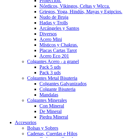
Protección.
Nórdicos, Vikingos, Celtas y Wicca.
Griegos, Yoga, Hindús, Mayas y Egipcios.
Nudo de Bruja
Hadas y Trolls
Arcángeles y Santos
Diversos
Acero Mini
Místicos y Chakras.
Placas Cartas Tarot
Acero Eco 201
Colgantes Acero - a granel
Pack 5 uds
Pack 3 uds
Colgantes Metal Bisuteria
Colgantes Galvanizados
Colgante Bisuteria
Mandalas
Colgantes Minerales
Con Mineral
De Mineral
Piedra Mineral
Accesorios
Bolsas y Sobres
Cadenas, Cuerdas e Hilos