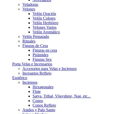
Veladoras
Velones
Velón Oración
Velón Colores
Velón Herbóreo
Velones Varios
Velón Aromático
Velón Preparado
Rituales
Figuras de Cera
Figuras en cera
Pirámides
Figuras Sex
Porta Velas e Incensarios
Accesorios para Velas e Inciensos
Incesarios Reflujo
Esotérico
Inciensos
Hexagonales
Flute
Satya, Tribal, Vijayshree, Nag, etc...
Conos
Conos Reflujo
Atados y Palo Santo