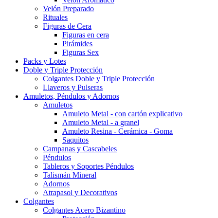
Velón Preparado
Rituales
Figuras de Cera
Figuras en cera
Pirámides
Figuras Sex
Packs y Lotes
Doble y Triple Protección
Colgantes Doble y Triple Protección
Llaveros y Pulseras
Amuletos, Péndulos y Adornos
Amuletos
Amuleto Metal - con cartón explicativo
Amuleto Metal - a granel
Amuleto Resina - Cerámica - Goma
Saquitos
Campanas y Cascabeles
Péndulos
Tableros y Soportes Péndulos
Talismán Mineral
Adornos
Atrapasol y Decorativos
Colgantes
Colgantes Acero Bizantino