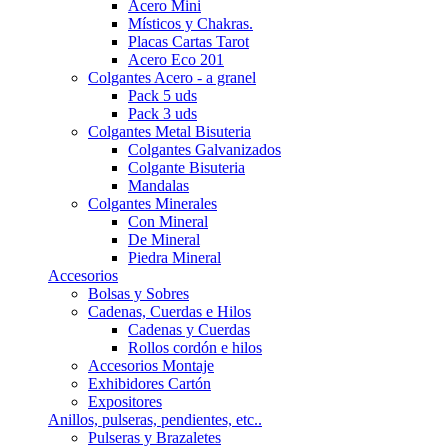
Acero Mini
Místicos y Chakras.
Placas Cartas Tarot
Acero Eco 201
Colgantes Acero - a granel
Pack 5 uds
Pack 3 uds
Colgantes Metal Bisuteria
Colgantes Galvanizados
Colgante Bisuteria
Mandalas
Colgantes Minerales
Con Mineral
De Mineral
Piedra Mineral
Accesorios
Bolsas y Sobres
Cadenas, Cuerdas e Hilos
Cadenas y Cuerdas
Rollos cordón e hilos
Accesorios Montaje
Exhibidores Cartón
Expositores
Anillos, pulseras, pendientes, etc..
Pulseras y Brazaletes