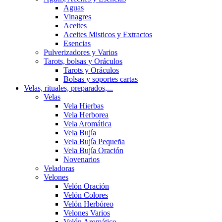
Aguas
Vinagres
Aceites
Aceites Misticos y Extractos
Esencias
Pulverizadores y Varios
Tarots, bolsas y Oráculos
Tarots y Oráculos
Bolsas y soportes cartas
Velas, rituales, preparados,...
Velas
Vela Hierbas
Vela Herborea
Vela Aromática
Vela Bujía
Vela Bujía Pequeña
Vela Bujía Oración
Novenarios
Veladoras
Velones
Velón Oración
Velón Colores
Velón Herbóreo
Velones Varios
Velón Aromático