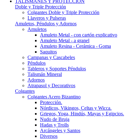
TALISMANES Y PROTECCIÓN
Doble y Triple Protección
Colgantes Doble y Triple Protección
Llaveros y Pulseras
Amuletos, Péndulos y Adornos
Amuletos
Amuleto Metal - con cartón explicativo
Amuleto Metal - a granel
Amuleto Resina - Cerámica - Goma
Saquitos
Campanas y Cascabeles
Péndulos
Tableros y Soportes Péndulos
Talismán Mineral
Adornos
Atrapasol y Decorativos
Colgantes
Colgantes Acero Bizantino
Protección.
Nórdicos, Vikingos, Celtas y Wicca.
Griegos, Yoga, Hindús, Mayas y Egipcios.
Nudo de Bruja
Hadas y Trolls
Arcángeles y Santos
Diversos