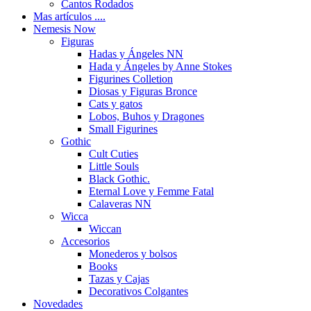
Cantos Rodados
Mas artículos ....
Nemesis Now
Figuras
Hadas y Ángeles NN
Hada y Ángeles by Anne Stokes
Figurines Colletion
Diosas y Figuras Bronce
Cats y gatos
Lobos, Buhos y Dragones
Small Figurines
Gothic
Cult Cuties
Little Souls
Black Gothic.
Eternal Love y Femme Fatal
Calaveras NN
Wicca
Wiccan
Accesorios
Monederos y bolsos
Books
Tazas y Cajas
Decorativos Colgantes
Novedades