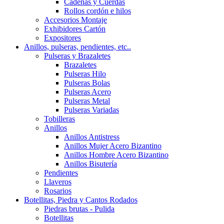
Cadenas y Cuerdas
Rollos cordón e hilos
Accesorios Montaje
Exhibidores Cartón
Expositores
Anillos, pulseras, pendientes, etc..
Pulseras y Brazaletes
Brazaletes
Pulseras Hilo
Pulseras Bolas
Pulseras Acero
Pulseras Metal
Pulseras Variadas
Tobilleras
Anillos
Anillos Antistress
Anillos Mujer Acero Bizantino
Anillos Hombre Acero Bizantino
Anillos Bisutería
Pendientes
Llaveros
Rosarios
Botellitas, Piedra y Cantos Rodados
Piedras brutas - Pulida
Botellitas