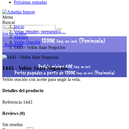
Próximas entradas
Menu
Pedido mínimo 60€
Buscar
Imp. no incl.
Inicio
Portes pagados a partir de
Velas, rituales, preparados,...
Iniciar sesión
Velones
1200€
(Península)
Imp. no incl.
Velón Oración
Regístrate
1443 - Velón Juan Negocios
Pedido mínimo 60€
Imp. no incl.
1443 - Velón Juan Negocios
Portes pagados a partir de 1200€
(Península)
Imp. no incl.
Velón oración con aceite para ungir la vela.
Detalles del producto
Referencia
1443
Reviews
(0)
Sin reseñas