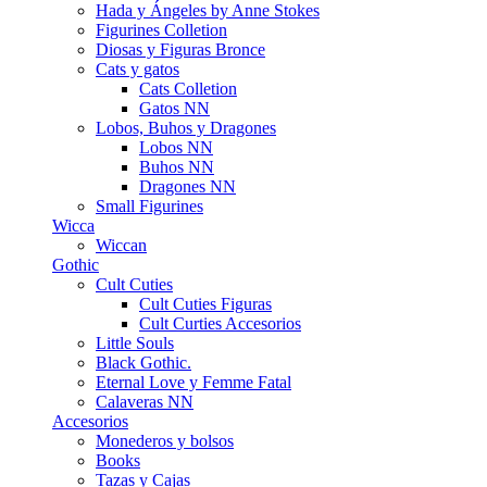
Hada y Ángeles by Anne Stokes
Figurines Colletion
Diosas y Figuras Bronce
Cats y gatos
Cats Colletion
Gatos NN
Lobos, Buhos y Dragones
Lobos NN
Buhos NN
Dragones NN
Small Figurines
Wicca
Wiccan
Gothic
Cult Cuties
Cult Cuties Figuras
Cult Curties Accesorios
Little Souls
Black Gothic.
Eternal Love y Femme Fatal
Calaveras NN
Accesorios
Monederos y bolsos
Books
Tazas y Cajas