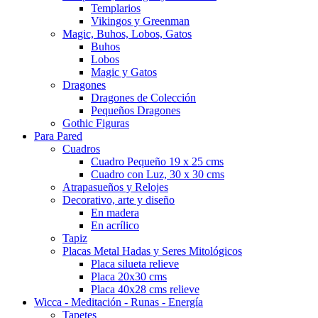
Templarios
Vikingos y Greenman
Magic, Buhos, Lobos, Gatos
Buhos
Lobos
Magic y Gatos
Dragones
Dragones de Colección
Pequeños Dragones
Gothic Figuras
Para Pared
Cuadros
Cuadro Pequeño 19 x 25 cms
Cuadro con Luz, 30 x 30 cms
Atrapasueños y Relojes
Decorativo, arte y diseño
En madera
En acrílico
Tapiz
Placas Metal Hadas y Seres Mitológicos
Placa silueta relieve
Placa 20x30 cms
Placa 40x28 cms relieve
Wicca - Meditación - Runas - Energía
Tapetes