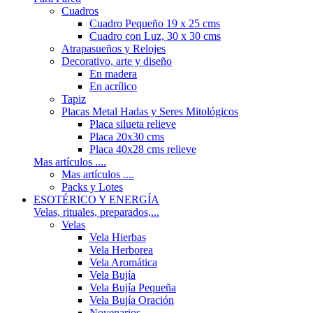
Cuadros
Cuadro Pequeño 19 x 25 cms
Cuadro con Luz, 30 x 30 cms
Atrapasueños y Relojes
Decorativo, arte y diseño
En madera
En acrílico
Tapiz
Placas Metal Hadas y Seres Mitológicos
Placa silueta relieve
Placa 20x30 cms
Placa 40x28 cms relieve
Mas artículos ....
Mas artículos ....
Packs y Lotes
ESOTÉRICO Y ENERGÍA
Velas, rituales, preparados,...
Velas
Vela Hierbas
Vela Herborea
Vela Aromática
Vela Bujía
Vela Bujía Pequeña
Vela Bujía Oración
Novenarios