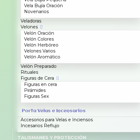
Vela Bujía Oración
Novenarios
Veladoras
Velones
Velón Oración
Velón Colores
Velón Herbóreo
Velones Varios
Velón Aromático
Velón Preparado
Rituales
Figuras de Cera
Figuras en cera
Pirámides
Figuras Sex
Porta Velas e Incensarios
Accesorios para Velas e Inciensos
Incesarios Reflujo
TALISMANES Y PROTECCIÓN