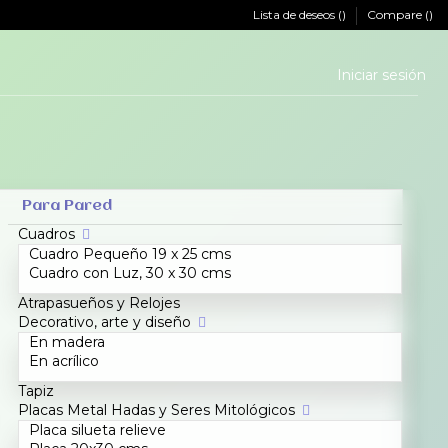
Lista de deseos (
)
Compare (
)
Iniciar sesión
Para Pared
Cuadros
Cuadro Pequeño 19 x 25 cms
Cuadro con Luz, 30 x 30 cms
Atrapasueños y Relojes
Decorativo, arte y diseño
En madera
En acrílico
Tapiz
Placas Metal Hadas y Seres Mitológicos
Placa silueta relieve