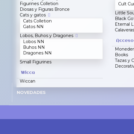
Figurines Colletion
Cult Cu
Diosas y Figuras Bronce
Little Sou
Cats y gatos
Black Got
Cats Colletion
Eternal 
Gatos NN
Calavera
Lobos, Buhos y Dragones
Acceso
Lobos NN
Buhos NN
Monedero
Dragones NN
Books
Tazas y C
Small Figurines
Decorati
Wicca
Wiccan
NOVEDADES