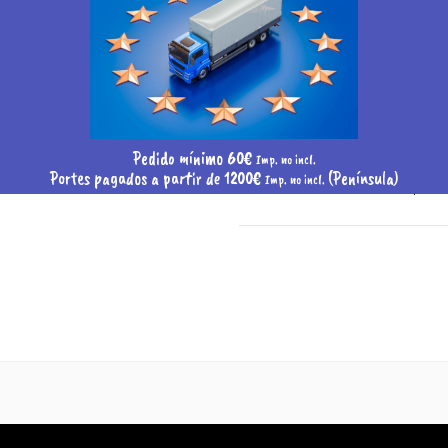
gel de la Guarda
1469 - Velón Ang
Pedido mínimo 60€
Imp. no incl.
Portes pagados a partir de 1200€
(Península)
Imp. no incl.
Velón oración con aceite para u