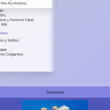
rties Accesorios
ls
hic.
Love y Femme Fatal
s NN
rios
s y bolsos
ajas
vos Colgantes
Regístrate