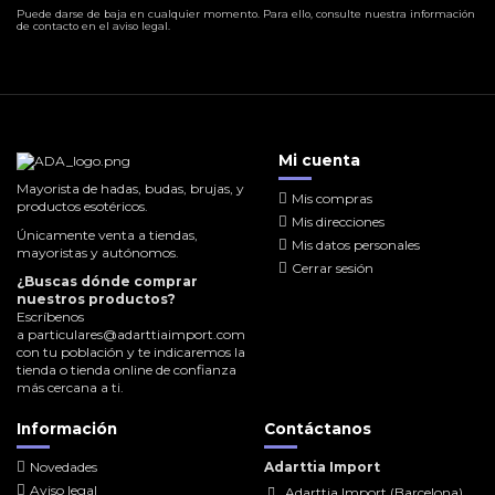
Puede darse de baja en cualquier momento. Para ello, consulte nuestra información
de contacto en el aviso legal.
Mi cuenta
Mayorista de hadas, budas, brujas, y
Mis compras
productos esotéricos.
Mis direcciones
Únicamente venta a tiendas,
Mis datos personales
mayoristas y autónomos.
Cerrar sesión
¿Buscas dónde comprar
nuestros productos?
Escríbenos
a
particulares@adarttiaimport.com
con tu población y te indicaremos la
tienda o tienda online de confianza
más cercana a ti.
Información
Contáctanos
Novedades
Adarttia Import
Aviso legal
Adarttia Import (Barcelona)