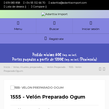
619 083 858
+34 93 512 66 70
adarttia@adarttiaimport.com
Lista de deseos (
)
Compare (
)
Menu
Buscar
Iniciar sesión
Regístrate
Pedido mínimo 60€
Imp. no incl.
Portes pagados a partir de 1200€
(Península)
Imp. no incl.
Inicio
Velas, rituales, preparados,...
Velón Preparado
1555 - Velón
Preparado Ogum
1555 - Velón Preparado Ogum