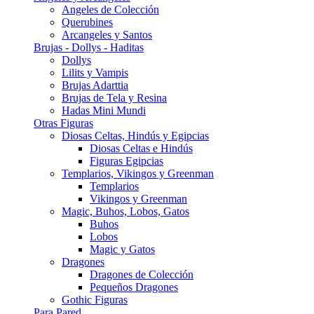
Angeles de Colección
Querubines
Arcangeles y Santos
Brujas - Dollys - Haditas
Dollys
Lilits y Vampis
Brujas Adarttia
Brujas de Tela y Resina
Hadas Mini Mundi
Otras Figuras
Diosas Celtas, Hindús y Egipcias
Diosas Celtas e Hindús
Figuras Egipcias
Templarios, Vikingos y Greenman
Templarios
Vikingos y Greenman
Magic, Buhos, Lobos, Gatos
Buhos
Lobos
Magic y Gatos
Dragones
Dragones de Colección
Pequeños Dragones
Gothic Figuras
Para Pared