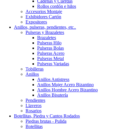
Cadenas y Cuerdas
Rollos cordón e hilos
Accesorios Montaje
Exhibidores Cartón
Expositores
Anillos, pulseras, pendientes, etc..
Pulseras y Brazaletes
Brazaletes
Pulseras Hilo
Pulseras Bolas
Pulseras Acero
Pulseras Metal
Pulseras Variadas
Tobilleras
Anillos
Anillos Antistress
Anillos Mujer Acero Bizantino
Anillos Hombre Acero Bizantino
Anillos Bisutería
Pendientes
Llaveros
Rosarios
Botellitas, Piedra y Cantos Rodados
Piedras brutas - Pulida
Botellitas