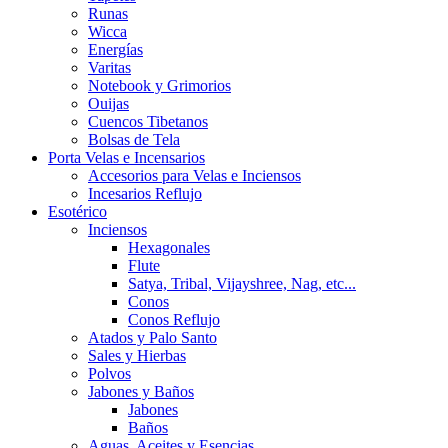
Runas
Wicca
Energías
Varitas
Notebook y Grimorios
Ouijas
Cuencos Tibetanos
Bolsas de Tela
Porta Velas e Incensarios
Accesorios para Velas e Inciensos
Incesarios Reflujo
Esotérico
Inciensos
Hexagonales
Flute
Satya, Tribal, Vijayshree, Nag, etc...
Conos
Conos Reflujo
Atados y Palo Santo
Sales y Hierbas
Polvos
Jabones y Baños
Jabones
Baños
Aguas, Aceites y Esencias