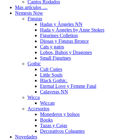
Cantos Rodados
Mas artículos ....
Nemesis Now
Figuras
Hadas y Ángeles NN
Hada y Ángeles by Anne Stokes
Figurines Colletion
Diosas y Figuras Bronce
Cats y gatos
Lobos, Buhos y Dragones
Small Figurines
Gothic
Cult Cuties
Little Souls
Black Gothic.
Eternal Love y Femme Fatal
Calaveras NN
Wicca
Wiccan
Accesorios
Monederos y bolsos
Books
Tazas y Cajas
Decorativos Colgantes
Novedades