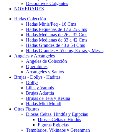
Decorativos Colgantes
NOVEDADES
Hadas Colección
Hadas Minis/Peq - 16 Cms
Hadas Pequeñas de 17 a 25 Cms
Hadas Medianas de 26 a 32 Cms
Hadas Medianas de 33 a 42 Cms
Hadas Grandes de 43 a 54 Cms
Hadas Grandes + 55 cms, Extras y Mesas
Angeles y Arcángeles
Angeles de Colección
Querubines
Arcangeles y Santos
Brujas - Dollys - Haditas
Dollys
Lilits y Vampis
Brujas Adarttia
Brujas de Tela y Resina
Hadas Mini Mundi
Otras Figuras
Diosas Celtas, Hindús y Egipcias
Diosas Celtas e Hindús
Figuras Egipcias
Templarios, Vikingos y Greenman