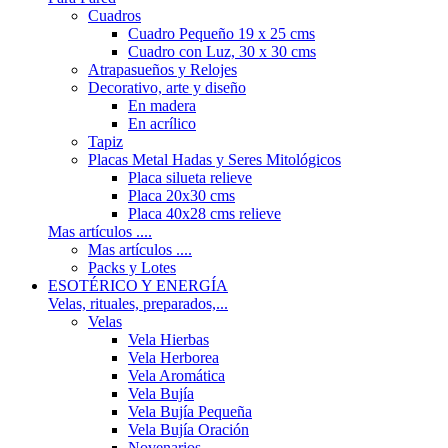
Cuadros
Cuadro Pequeño 19 x 25 cms
Cuadro con Luz, 30 x 30 cms
Atrapasueños y Relojes
Decorativo, arte y diseño
En madera
En acrílico
Tapiz
Placas Metal Hadas y Seres Mitológicos
Placa silueta relieve
Placa 20x30 cms
Placa 40x28 cms relieve
Mas artículos ....
Mas artículos ....
Packs y Lotes
ESOTÉRICO Y ENERGÍA
Velas, rituales, preparados,...
Velas
Vela Hierbas
Vela Herborea
Vela Aromática
Vela Bujía
Vela Bujía Pequeña
Vela Bujía Oración
Novenarios