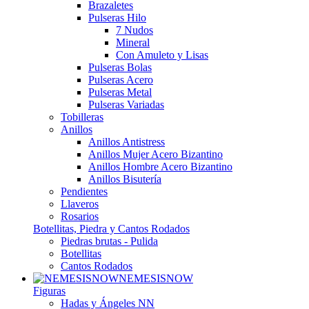
Brazaletes
Pulseras Hilo
7 Nudos
Mineral
Con Amuleto y Lisas
Pulseras Bolas
Pulseras Acero
Pulseras Metal
Pulseras Variadas
Tobilleras
Anillos
Anillos Antistress
Anillos Mujer Acero Bizantino
Anillos Hombre Acero Bizantino
Anillos Bisutería
Pendientes
Llaveros
Rosarios
Botellitas, Piedra y Cantos Rodados
Piedras brutas - Pulida
Botellitas
Cantos Rodados
NEMESISNOW
Figuras
Hadas y Ángeles NN