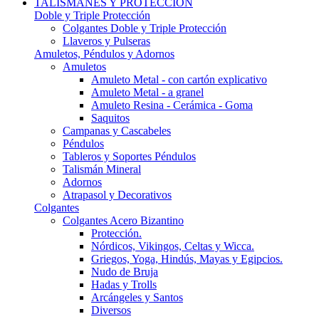
TALISMANES Y PROTECCIÓN
Doble y Triple Protección
Colgantes Doble y Triple Protección
Llaveros y Pulseras
Amuletos, Péndulos y Adornos
Amuletos
Amuleto Metal - con cartón explicativo
Amuleto Metal - a granel
Amuleto Resina - Cerámica - Goma
Saquitos
Campanas y Cascabeles
Péndulos
Tableros y Soportes Péndulos
Talismán Mineral
Adornos
Atrapasol y Decorativos
Colgantes
Colgantes Acero Bizantino
Protección.
Nórdicos, Vikingos, Celtas y Wicca.
Griegos, Yoga, Hindús, Mayas y Egipcios.
Nudo de Bruja
Hadas y Trolls
Arcángeles y Santos
Diversos