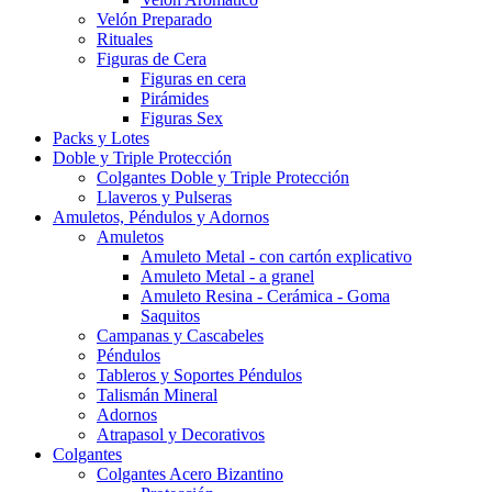
Velón Preparado
Rituales
Figuras de Cera
Figuras en cera
Pirámides
Figuras Sex
Packs y Lotes
Doble y Triple Protección
Colgantes Doble y Triple Protección
Llaveros y Pulseras
Amuletos, Péndulos y Adornos
Amuletos
Amuleto Metal - con cartón explicativo
Amuleto Metal - a granel
Amuleto Resina - Cerámica - Goma
Saquitos
Campanas y Cascabeles
Péndulos
Tableros y Soportes Péndulos
Talismán Mineral
Adornos
Atrapasol y Decorativos
Colgantes
Colgantes Acero Bizantino