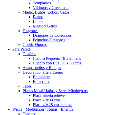
Templarios
Vikingos y Greenman
Magic, Buhos, Lobos, Gatos
Buhos
Lobos
Magic y Gatos
Dragones
Dragones de Colección
Pequeños Dragones
Gothic Figuras
Para Pared
Cuadros
Cuadro Pequeño 19 x 25 cms
Cuadro con Luz, 30 x 30 cms
Atrapasueños y Relojes
Decorativo, arte y diseño
En madera
En acrílico
Tapiz
Placas Metal Hadas y Seres Mitológicos
Placa silueta relieve
Placa 20x30 cms
Placa 40x28 cms relieve
Wicca - Meditación - Runas - Energía
Tapetes