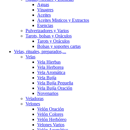
Aguas
Vinagres
Aceites
Aceites Misticos y Extractos
Esencias
Pulverizadores y Varios
Tarots, bolsas y Oráculos
Tarots y Oráculos
Bolsas y soportes cartas
Velas, rituales, preparados,...
Velas
Vela Hierbas
Vela Herborea
Vela Aromática
Vela Bujía
Vela Bujía Pequeña
Vela Bujía Oración
Novenarios
Veladoras
Velones
Velón Oración
Velón Colores
Velón Herbóreo
Velones Varios
Velón Aromático