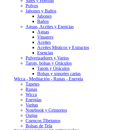
Sales y Hierbas
Polvos
Jabones y Baños
Jabones
Baños
Aguas, Aceites y Esencias
Aguas
Vinagres
Aceites
Aceites Misticos y Extractos
Esencias
Pulverizadores y Varios
Tarots, bolsas y Oráculos
Tarots y Oráculos
Bolsas y soportes cartas
Wicca - Meditación - Runas - Energía
Tapetes
Runas
Wicca
Energías
Varitas
Notebook y Grimorios
Ouijas
Cuencos Tibetanos
Bolsas de Tela