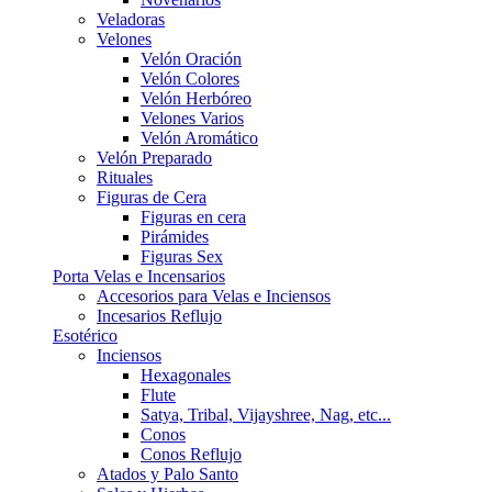
Veladoras
Velones
Velón Oración
Velón Colores
Velón Herbóreo
Velones Varios
Velón Aromático
Velón Preparado
Rituales
Figuras de Cera
Figuras en cera
Pirámides
Figuras Sex
Porta Velas e Incensarios
Accesorios para Velas e Inciensos
Incesarios Reflujo
Esotérico
Inciensos
Hexagonales
Flute
Satya, Tribal, Vijayshree, Nag, etc...
Conos
Conos Reflujo
Atados y Palo Santo