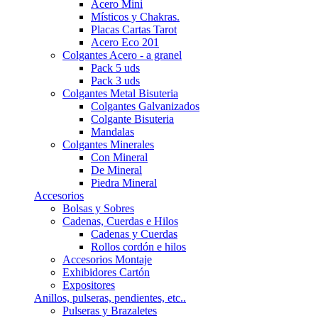
Acero Mini
Místicos y Chakras.
Placas Cartas Tarot
Acero Eco 201
Colgantes Acero - a granel
Pack 5 uds
Pack 3 uds
Colgantes Metal Bisuteria
Colgantes Galvanizados
Colgante Bisuteria
Mandalas
Colgantes Minerales
Con Mineral
De Mineral
Piedra Mineral
Accesorios
Bolsas y Sobres
Cadenas, Cuerdas e Hilos
Cadenas y Cuerdas
Rollos cordón e hilos
Accesorios Montaje
Exhibidores Cartón
Expositores
Anillos, pulseras, pendientes, etc..
Pulseras y Brazaletes