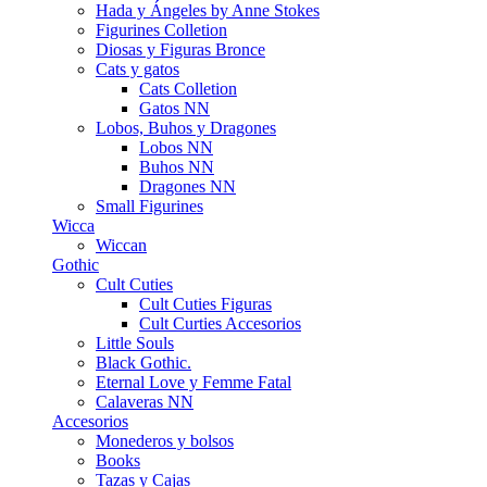
Hada y Ángeles by Anne Stokes
Figurines Colletion
Diosas y Figuras Bronce
Cats y gatos
Cats Colletion
Gatos NN
Lobos, Buhos y Dragones
Lobos NN
Buhos NN
Dragones NN
Small Figurines
Wicca
Wiccan
Gothic
Cult Cuties
Cult Cuties Figuras
Cult Curties Accesorios
Little Souls
Black Gothic.
Eternal Love y Femme Fatal
Calaveras NN
Accesorios
Monederos y bolsos
Books
Tazas y Cajas