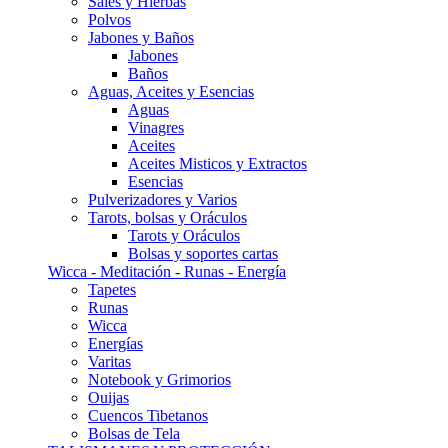
Sales y Hierbas
Polvos
Jabones y Baños
Jabones
Baños
Aguas, Aceites y Esencias
Aguas
Vinagres
Aceites
Aceites Misticos y Extractos
Esencias
Pulverizadores y Varios
Tarots, bolsas y Oráculos
Tarots y Oráculos
Bolsas y soportes cartas
Wicca - Meditación - Runas - Energía
Tapetes
Runas
Wicca
Energías
Varitas
Notebook y Grimorios
Ouijas
Cuencos Tibetanos
Bolsas de Tela