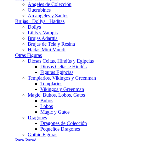
Angeles de Colección
Querubines
Arcangeles y Santos
Brujas - Dollys - Haditas
Dollys
Lilits y Vampis
Brujas Adarttia
Brujas de Tela y Resina
Hadas Mini Mundi
Otras Figuras
Diosas Celtas, Hindús y Egipcias
Diosas Celtas e Hindús
Figuras Egipcias
Templarios, Vikingos y Greenman
Templarios
Vikingos y Greenman
Magic, Buhos, Lobos, Gatos
Buhos
Lobos
Magic y Gatos
Dragones
Dragones de Colección
Pequeños Dragones
Gothic Figuras
Para Pared