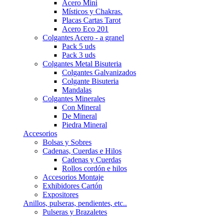
Acero Mini
Místicos y Chakras.
Placas Cartas Tarot
Acero Eco 201
Colgantes Acero - a granel
Pack 5 uds
Pack 3 uds
Colgantes Metal Bisuteria
Colgantes Galvanizados
Colgante Bisuteria
Mandalas
Colgantes Minerales
Con Mineral
De Mineral
Piedra Mineral
Accesorios
Bolsas y Sobres
Cadenas, Cuerdas e Hilos
Cadenas y Cuerdas
Rollos cordón e hilos
Accesorios Montaje
Exhibidores Cartón
Expositores
Anillos, pulseras, pendientes, etc..
Pulseras y Brazaletes