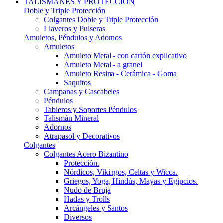
TALISMANES Y PROTECCIÓN
Doble y Triple Protección
Colgantes Doble y Triple Protección
Llaveros y Pulseras
Amuletos, Péndulos y Adornos
Amuletos
Amuleto Metal - con cartón explicativo
Amuleto Metal - a granel
Amuleto Resina - Cerámica - Goma
Saquitos
Campanas y Cascabeles
Péndulos
Tableros y Soportes Péndulos
Talismán Mineral
Adornos
Atrapasol y Decorativos
Colgantes
Colgantes Acero Bizantino
Protección.
Nórdicos, Vikingos, Celtas y Wicca.
Griegos, Yoga, Hindús, Mayas y Egipcios.
Nudo de Bruja
Hadas y Trolls
Arcángeles y Santos
Diversos