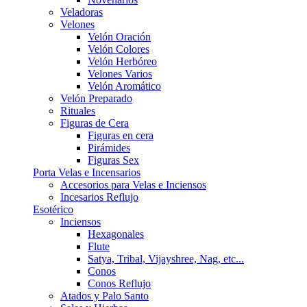
Veladoras
Velones
Velón Oración
Velón Colores
Velón Herbóreo
Velones Varios
Velón Aromático
Velón Preparado
Rituales
Figuras de Cera
Figuras en cera
Pirámides
Figuras Sex
Porta Velas e Incensarios
Accesorios para Velas e Inciensos
Incesarios Reflujo
Esotérico
Inciensos
Hexagonales
Flute
Satya, Tribal, Vijayshree, Nag, etc...
Conos
Conos Reflujo
Atados y Palo Santo