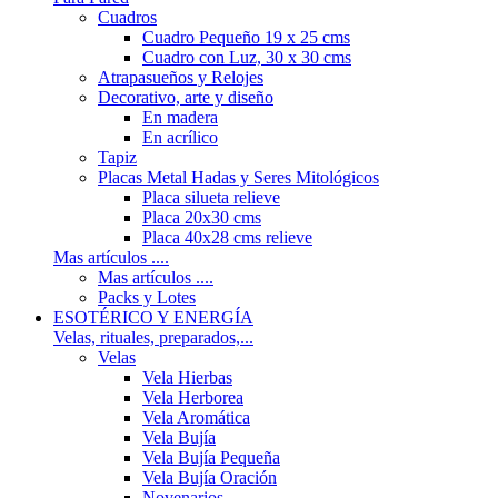
Cuadros
Cuadro Pequeño 19 x 25 cms
Cuadro con Luz, 30 x 30 cms
Atrapasueños y Relojes
Decorativo, arte y diseño
En madera
En acrílico
Tapiz
Placas Metal Hadas y Seres Mitológicos
Placa silueta relieve
Placa 20x30 cms
Placa 40x28 cms relieve
Mas artículos ....
Mas artículos ....
Packs y Lotes
ESOTÉRICO Y ENERGÍA
Velas, rituales, preparados,...
Velas
Vela Hierbas
Vela Herborea
Vela Aromática
Vela Bujía
Vela Bujía Pequeña
Vela Bujía Oración
Novenarios