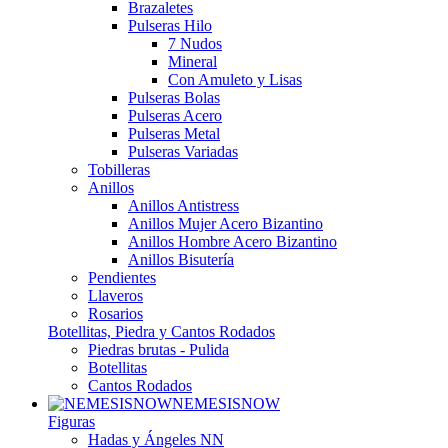
Brazaletes
Pulseras Hilo
7 Nudos
Mineral
Con Amuleto y Lisas
Pulseras Bolas
Pulseras Acero
Pulseras Metal
Pulseras Variadas
Tobilleras
Anillos
Anillos Antistress
Anillos Mujer Acero Bizantino
Anillos Hombre Acero Bizantino
Anillos Bisutería
Pendientes
Llaveros
Rosarios
Botellitas, Piedra y Cantos Rodados
Piedras brutas - Pulida
Botellitas
Cantos Rodados
NEMESISNOW
Figuras
Hadas y Ángeles NN