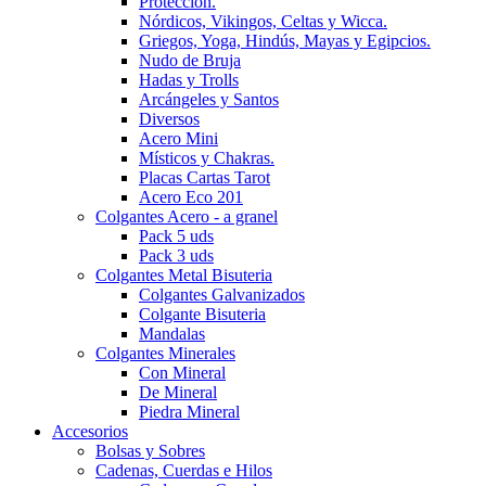
Protección.
Nórdicos, Vikingos, Celtas y Wicca.
Griegos, Yoga, Hindús, Mayas y Egipcios.
Nudo de Bruja
Hadas y Trolls
Arcángeles y Santos
Diversos
Acero Mini
Místicos y Chakras.
Placas Cartas Tarot
Acero Eco 201
Colgantes Acero - a granel
Pack 5 uds
Pack 3 uds
Colgantes Metal Bisuteria
Colgantes Galvanizados
Colgante Bisuteria
Mandalas
Colgantes Minerales
Con Mineral
De Mineral
Piedra Mineral
Accesorios
Bolsas y Sobres
Cadenas, Cuerdas e Hilos