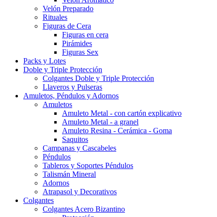
Velón Preparado
Rituales
Figuras de Cera
Figuras en cera
Pirámides
Figuras Sex
Packs y Lotes
Doble y Triple Protección
Colgantes Doble y Triple Protección
Llaveros y Pulseras
Amuletos, Péndulos y Adornos
Amuletos
Amuleto Metal - con cartón explicativo
Amuleto Metal - a granel
Amuleto Resina - Cerámica - Goma
Saquitos
Campanas y Cascabeles
Péndulos
Tableros y Soportes Péndulos
Talismán Mineral
Adornos
Atrapasol y Decorativos
Colgantes
Colgantes Acero Bizantino