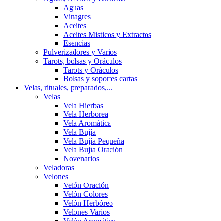
Aguas
Vinagres
Aceites
Aceites Misticos y Extractos
Esencias
Pulverizadores y Varios
Tarots, bolsas y Oráculos
Tarots y Oráculos
Bolsas y soportes cartas
Velas, rituales, preparados,...
Velas
Vela Hierbas
Vela Herborea
Vela Aromática
Vela Bujía
Vela Bujía Pequeña
Vela Bujía Oración
Novenarios
Veladoras
Velones
Velón Oración
Velón Colores
Velón Herbóreo
Velones Varios
Velón Aromático