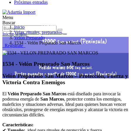
Próximas entradas
Menu
Pedido mínimo 60€
Buscar
Imp. no incl.
Inicio
Portes pagados a partir de
Velas, rituales, preparados,...
Iniciar sesión
Velón Preparado
1200€
(Península)
Imp. no incl.
1534 - Velón Preparado San Marcos
Regístrate
1534 - Velón Preparado San Marcos
Pedido mínimo 60€
Imp. no incl.
Portes pagados a partir de 1200€
(Península)
Imp. no incl.
Velón Preparado San Marcos – Protección, Fuerza y
Victoria Contra Enemigos
El
Velón Preparado San Marcos
está diseñado para invocar la
poderosa energía de
San Marcos
, protector contra los enemigos,
maleficios y situaciones adversas. Ideal para quienes buscan vencer
obstáculos, protegerse de energías negativas y alcanzar la victoria en
circunstancias difíciles.
Características:
✔
Tamaño:
ideal para rituales de protección y fuerza.