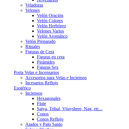
Veladoras
Velones
Velón Oración
Velón Colores
Velón Herbóreo
Velones Varios
Velón Aromático
Velón Preparado
Rituales
Figuras de Cera
Figuras en cera
Pirámides
Figuras Sex
Porta Velas e Incensarios
Accesorios para Velas e Inciensos
Incesarios Reflujo
Esotérico
Inciensos
Hexagonales
Flute
Satya, Tribal, Vijayshree, Nag, etc...
Conos
Conos Reflujo
Atados y Palo Santo