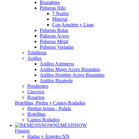
Brazaletes
Pulseras Hilo
7 Nudos
Mineral
Con Amuleto y Lisas
Pulseras Bolas
Pulseras Acero
Pulseras Metal
Pulseras Variadas
Tobilleras
Anillos
Anillos Antistress
Anillos Mujer Acero Bizantino
Anillos Hombre Acero Bizantino
Anillos Bisutería
Pendientes
Llaveros
Rosarios
Botellitas, Piedra y Cantos Rodados
Piedras brutas - Pulida
Botellitas
Cantos Rodados
NEMESISNOW
Figuras
Hadas y Ángeles NN