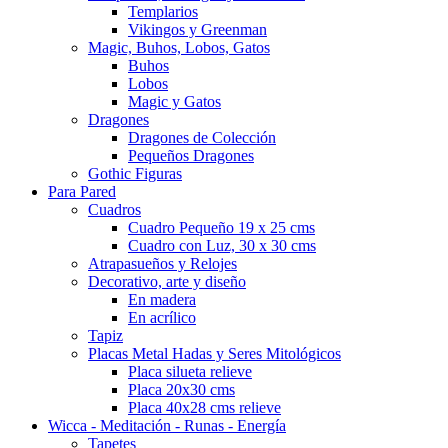
Templarios
Vikingos y Greenman
Magic, Buhos, Lobos, Gatos
Buhos
Lobos
Magic y Gatos
Dragones
Dragones de Colección
Pequeños Dragones
Gothic Figuras
Para Pared
Cuadros
Cuadro Pequeño 19 x 25 cms
Cuadro con Luz, 30 x 30 cms
Atrapasueños y Relojes
Decorativo, arte y diseño
En madera
En acrílico
Tapiz
Placas Metal Hadas y Seres Mitológicos
Placa silueta relieve
Placa 20x30 cms
Placa 40x28 cms relieve
Wicca - Meditación - Runas - Energía
Tapetes