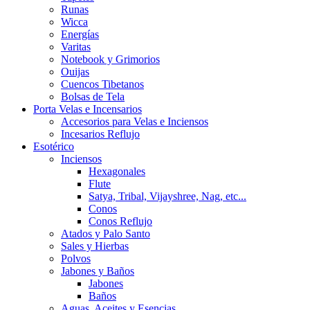
Runas
Wicca
Energías
Varitas
Notebook y Grimorios
Ouijas
Cuencos Tibetanos
Bolsas de Tela
Porta Velas e Incensarios
Accesorios para Velas e Inciensos
Incesarios Reflujo
Esotérico
Inciensos
Hexagonales
Flute
Satya, Tribal, Vijayshree, Nag, etc...
Conos
Conos Reflujo
Atados y Palo Santo
Sales y Hierbas
Polvos
Jabones y Baños
Jabones
Baños
Aguas, Aceites y Esencias