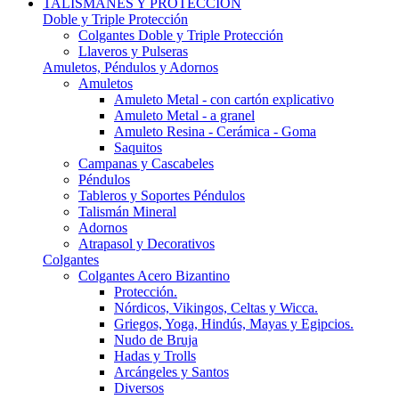
TALISMANES Y PROTECCIÓN
Doble y Triple Protección
Colgantes Doble y Triple Protección
Llaveros y Pulseras
Amuletos, Péndulos y Adornos
Amuletos
Amuleto Metal - con cartón explicativo
Amuleto Metal - a granel
Amuleto Resina - Cerámica - Goma
Saquitos
Campanas y Cascabeles
Péndulos
Tableros y Soportes Péndulos
Talismán Mineral
Adornos
Atrapasol y Decorativos
Colgantes
Colgantes Acero Bizantino
Protección.
Nórdicos, Vikingos, Celtas y Wicca.
Griegos, Yoga, Hindús, Mayas y Egipcios.
Nudo de Bruja
Hadas y Trolls
Arcángeles y Santos
Diversos