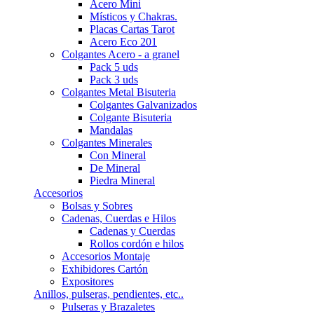
Acero Mini
Místicos y Chakras.
Placas Cartas Tarot
Acero Eco 201
Colgantes Acero - a granel
Pack 5 uds
Pack 3 uds
Colgantes Metal Bisuteria
Colgantes Galvanizados
Colgante Bisuteria
Mandalas
Colgantes Minerales
Con Mineral
De Mineral
Piedra Mineral
Accesorios
Bolsas y Sobres
Cadenas, Cuerdas e Hilos
Cadenas y Cuerdas
Rollos cordón e hilos
Accesorios Montaje
Exhibidores Cartón
Expositores
Anillos, pulseras, pendientes, etc..
Pulseras y Brazaletes