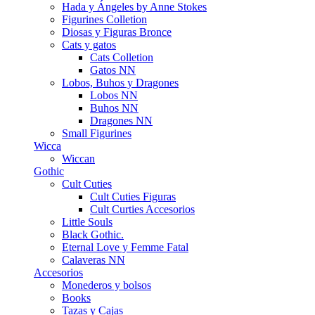
Hada y Ángeles by Anne Stokes
Figurines Colletion
Diosas y Figuras Bronce
Cats y gatos
Cats Colletion
Gatos NN
Lobos, Buhos y Dragones
Lobos NN
Buhos NN
Dragones NN
Small Figurines
Wicca
Wiccan
Gothic
Cult Cuties
Cult Cuties Figuras
Cult Curties Accesorios
Little Souls
Black Gothic.
Eternal Love y Femme Fatal
Calaveras NN
Accesorios
Monederos y bolsos
Books
Tazas y Cajas