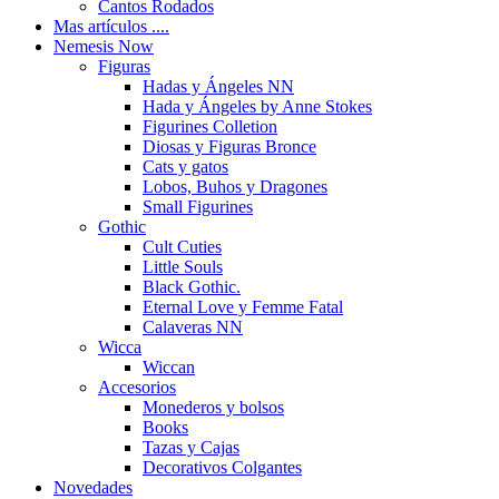
Cantos Rodados
Mas artículos ....
Nemesis Now
Figuras
Hadas y Ángeles NN
Hada y Ángeles by Anne Stokes
Figurines Colletion
Diosas y Figuras Bronce
Cats y gatos
Lobos, Buhos y Dragones
Small Figurines
Gothic
Cult Cuties
Little Souls
Black Gothic.
Eternal Love y Femme Fatal
Calaveras NN
Wicca
Wiccan
Accesorios
Monederos y bolsos
Books
Tazas y Cajas
Decorativos Colgantes
Novedades