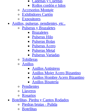
Cadenas y Cuerdas
Rollos cordón e hilos
Accesorios Montaje
Exhibidores Cartón
Expositores
Anillos, pulseras, pendientes, etc..
Pulseras y Brazaletes
Brazaletes
Pulseras Hilo
Pulseras Bolas
Pulseras Acero
Pulseras Metal
Pulseras Variadas
Tobilleras
Anillos
Anillos Antistress
Anillos Mujer Acero Bizantino
Anillos Hombre Acero Bizantino
Anillos Bisutería
Pendientes
Llaveros
Rosarios
Botellitas, Piedra y Cantos Rodados
Piedras brutas - Pulida
Botellitas