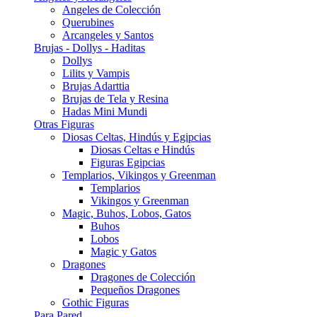
Angeles de Colección
Querubines
Arcangeles y Santos
Brujas - Dollys - Haditas
Dollys
Lilits y Vampis
Brujas Adarttia
Brujas de Tela y Resina
Hadas Mini Mundi
Otras Figuras
Diosas Celtas, Hindús y Egipcias
Diosas Celtas e Hindús
Figuras Egipcias
Templarios, Vikingos y Greenman
Templarios
Vikingos y Greenman
Magic, Buhos, Lobos, Gatos
Buhos
Lobos
Magic y Gatos
Dragones
Dragones de Colección
Pequeños Dragones
Gothic Figuras
Para Pared