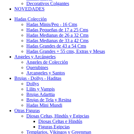
Decorativos Colgantes
NOVEDADES
Hadas Colección
Hadas Minis/Peq - 16 Cms
Hadas Pequeñas de 17 a 25 Cms
Hadas Medianas de 26 a 32 Cms
Hadas Medianas de 33 a 42 Cms
Hadas Grandes de 43 a 54 Cms
Hadas Grandes + 55 cms, Extras y Mesas
Angeles y Arcángeles
Angeles de Colección
Querubines
Arcangeles y Santos
Brujas - Dollys - Haditas
Dollys
Lilits y Vampis
Brujas Adarttia
Brujas de Tela y Resina
Hadas Mini Mundi
Otras Figuras
Diosas Celtas, Hindús y Egipcias
Diosas Celtas e Hindús
Figuras Egipcias
Templarios, Vikingos y Greenman