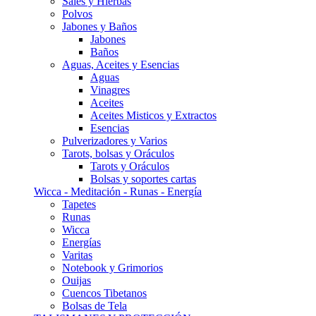
Sales y Hierbas
Polvos
Jabones y Baños
Jabones
Baños
Aguas, Aceites y Esencias
Aguas
Vinagres
Aceites
Aceites Misticos y Extractos
Esencias
Pulverizadores y Varios
Tarots, bolsas y Oráculos
Tarots y Oráculos
Bolsas y soportes cartas
Wicca - Meditación - Runas - Energía
Tapetes
Runas
Wicca
Energías
Varitas
Notebook y Grimorios
Ouijas
Cuencos Tibetanos
Bolsas de Tela