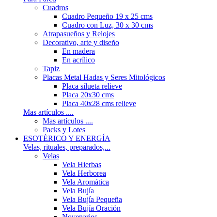
Cuadros
Cuadro Pequeño 19 x 25 cms
Cuadro con Luz, 30 x 30 cms
Atrapasueños y Relojes
Decorativo, arte y diseño
En madera
En acrílico
Tapiz
Placas Metal Hadas y Seres Mitológicos
Placa silueta relieve
Placa 20x30 cms
Placa 40x28 cms relieve
Mas artículos ....
Mas artículos ....
Packs y Lotes
ESOTÉRICO Y ENERGÍA
Velas, rituales, preparados,...
Velas
Vela Hierbas
Vela Herborea
Vela Aromática
Vela Bujía
Vela Bujía Pequeña
Vela Bujía Oración
Novenarios