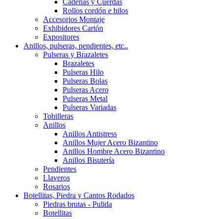
Cadenas y Cuerdas
Rollos cordón e hilos
Accesorios Montaje
Exhibidores Cartón
Expositores
Anillos, pulseras, pendientes, etc..
Pulseras y Brazaletes
Brazaletes
Pulseras Hilo
Pulseras Bolas
Pulseras Acero
Pulseras Metal
Pulseras Variadas
Tobilleras
Anillos
Anillos Antistress
Anillos Mujer Acero Bizantino
Anillos Hombre Acero Bizantino
Anillos Bisutería
Pendientes
Llaveros
Rosarios
Botellitas, Piedra y Cantos Rodados
Piedras brutas - Pulida
Botellitas