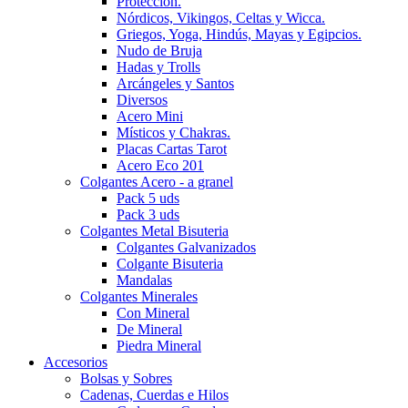
Protección.
Nórdicos, Vikingos, Celtas y Wicca.
Griegos, Yoga, Hindús, Mayas y Egipcios.
Nudo de Bruja
Hadas y Trolls
Arcángeles y Santos
Diversos
Acero Mini
Místicos y Chakras.
Placas Cartas Tarot
Acero Eco 201
Colgantes Acero - a granel
Pack 5 uds
Pack 3 uds
Colgantes Metal Bisuteria
Colgantes Galvanizados
Colgante Bisuteria
Mandalas
Colgantes Minerales
Con Mineral
De Mineral
Piedra Mineral
Accesorios
Bolsas y Sobres
Cadenas, Cuerdas e Hilos