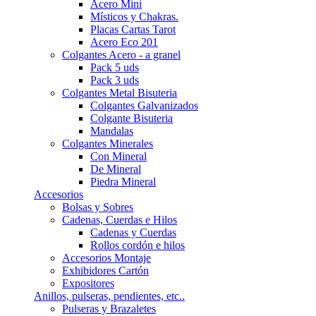
Acero Mini
Místicos y Chakras.
Placas Cartas Tarot
Acero Eco 201
Colgantes Acero - a granel
Pack 5 uds
Pack 3 uds
Colgantes Metal Bisuteria
Colgantes Galvanizados
Colgante Bisuteria
Mandalas
Colgantes Minerales
Con Mineral
De Mineral
Piedra Mineral
Accesorios
Bolsas y Sobres
Cadenas, Cuerdas e Hilos
Cadenas y Cuerdas
Rollos cordón e hilos
Accesorios Montaje
Exhibidores Cartón
Expositores
Anillos, pulseras, pendientes, etc..
Pulseras y Brazaletes