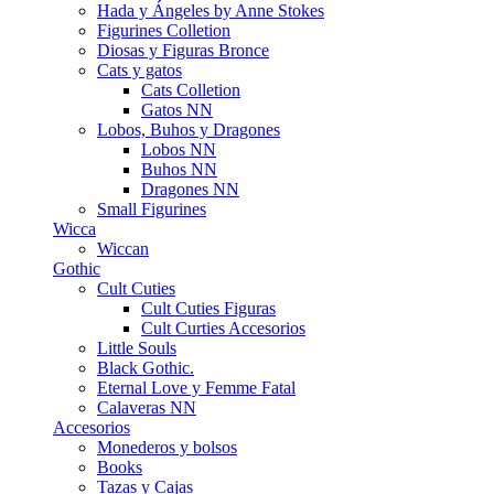
Hada y Ángeles by Anne Stokes
Figurines Colletion
Diosas y Figuras Bronce
Cats y gatos
Cats Colletion
Gatos NN
Lobos, Buhos y Dragones
Lobos NN
Buhos NN
Dragones NN
Small Figurines
Wicca
Wiccan
Gothic
Cult Cuties
Cult Cuties Figuras
Cult Curties Accesorios
Little Souls
Black Gothic.
Eternal Love y Femme Fatal
Calaveras NN
Accesorios
Monederos y bolsos
Books
Tazas y Cajas