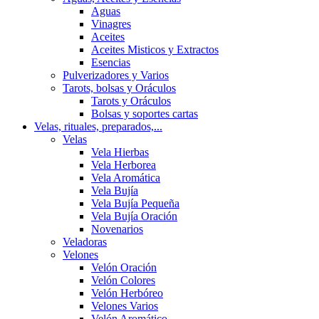
Aguas
Vinagres
Aceites
Aceites Misticos y Extractos
Esencias
Pulverizadores y Varios
Tarots, bolsas y Oráculos
Tarots y Oráculos
Bolsas y soportes cartas
Velas, rituales, preparados,...
Velas
Vela Hierbas
Vela Herborea
Vela Aromática
Vela Bujía
Vela Bujía Pequeña
Vela Bujía Oración
Novenarios
Veladoras
Velones
Velón Oración
Velón Colores
Velón Herbóreo
Velones Varios
Velón Aromático