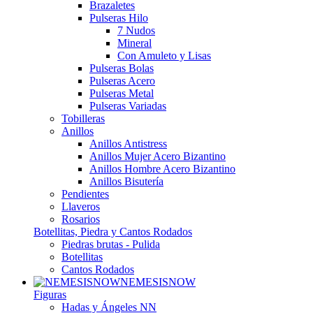
Brazaletes
Pulseras Hilo
7 Nudos
Mineral
Con Amuleto y Lisas
Pulseras Bolas
Pulseras Acero
Pulseras Metal
Pulseras Variadas
Tobilleras
Anillos
Anillos Antistress
Anillos Mujer Acero Bizantino
Anillos Hombre Acero Bizantino
Anillos Bisutería
Pendientes
Llaveros
Rosarios
Botellitas, Piedra y Cantos Rodados
Piedras brutas - Pulida
Botellitas
Cantos Rodados
NEMESISNOW
Figuras
Hadas y Ángeles NN