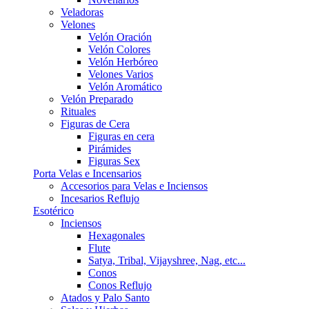
Veladoras
Velones
Velón Oración
Velón Colores
Velón Herbóreo
Velones Varios
Velón Aromático
Velón Preparado
Rituales
Figuras de Cera
Figuras en cera
Pirámides
Figuras Sex
Porta Velas e Incensarios
Accesorios para Velas e Inciensos
Incesarios Reflujo
Esotérico
Inciensos
Hexagonales
Flute
Satya, Tribal, Vijayshree, Nag, etc...
Conos
Conos Reflujo
Atados y Palo Santo