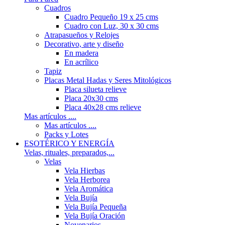
Cuadros
Cuadro Pequeño 19 x 25 cms
Cuadro con Luz, 30 x 30 cms
Atrapasueños y Relojes
Decorativo, arte y diseño
En madera
En acrílico
Tapiz
Placas Metal Hadas y Seres Mitológicos
Placa silueta relieve
Placa 20x30 cms
Placa 40x28 cms relieve
Mas artículos ....
Mas artículos ....
Packs y Lotes
ESOTÉRICO Y ENERGÍA
Velas, rituales, preparados,...
Velas
Vela Hierbas
Vela Herborea
Vela Aromática
Vela Bujía
Vela Bujía Pequeña
Vela Bujía Oración
Novenarios