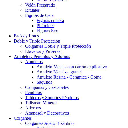
Velón Preparado
Rituales
Figuras de Cera
Figuras en cera
Pirámides
Figuras Sex
Packs y Lotes
Doble y Triple Protección
Colgantes Doble y Triple Protección
Llaveros y Pulseras
Amuletos, Péndulos y Adornos
Amuletos
Amuleto Metal - con cartón explicativo
Amuleto Metal - a granel
Amuleto Resina - Cerámica - Goma
Saquitos
Campanas y Cascabeles
Péndulos
Tableros y Soportes Péndulos
Talismán Mineral
Adornos
Atrapasol y Decorativos
Colgantes
Colgantes Acero Bizantino