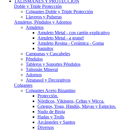
TALISMANES Y PROTECCIÓN
Doble y Triple Protección
Colgantes Doble y Triple Protección
Llaveros y Pulseras
Amuletos, Péndulos y Adornos
Amuletos
Amuleto Metal - con cartón explicativo
Amuleto Metal - a granel
Amuleto Resina - Cerámica - Goma
Saquitos
Campanas y Cascabeles
Péndulos
Tableros y Soportes Péndulos
Talismán Mineral
Adornos
Atrapasol y Decorativos
Colgantes
Colgantes Acero Bizantino
Protección.
Nórdicos, Vikingos, Celtas y Wicca.
Griegos, Yoga, Hindús, Mayas y Egipcios.
Nudo de Bruja
Hadas y Trolls
Arcángeles y Santos
Diversos