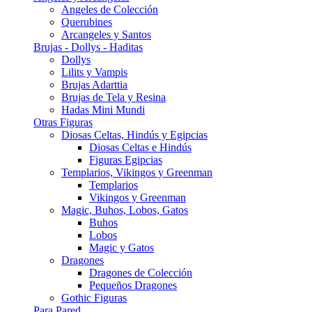
Angeles de Colección
Querubines
Arcangeles y Santos
Brujas - Dollys - Haditas
Dollys
Lilits y Vampis
Brujas Adarttia
Brujas de Tela y Resina
Hadas Mini Mundi
Otras Figuras
Diosas Celtas, Hindús y Egipcias
Diosas Celtas e Hindús
Figuras Egipcias
Templarios, Vikingos y Greenman
Templarios
Vikingos y Greenman
Magic, Buhos, Lobos, Gatos
Buhos
Lobos
Magic y Gatos
Dragones
Dragones de Colección
Pequeños Dragones
Gothic Figuras
Para Pared