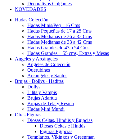
Decorativos Colgantes
NOVEDADES
Hadas Colección
Hadas Minis/Peq - 16 Cms
Hadas Pequeñas de 17 a 25 Cms
Hadas Medianas de 26 a 32 Cms
Hadas Medianas de 33 a 42 Cms
Hadas Grandes de 43 a 54 Cms
Hadas Grandes + 55 cms, Extras y Mesas
Angeles y Arcángeles
Angeles de Colección
Querubines
Arcangeles y Santos
Brujas - Dollys - Haditas
Dollys
Lilits y Vampis
Brujas Adarttia
Brujas de Tela y Resina
Hadas Mini Mundi
Otras Figuras
Diosas Celtas, Hindús y Egipcias
Diosas Celtas e Hindús
Figuras Egipcias
Templarios, Vikingos y Greenman