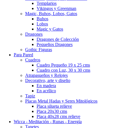
Templarios
Vikingos y Greenman
Magic, Buhos, Lobos, Gatos
Buhos
Lobos
Magic y Gatos
Dragones
Dragones de Colección
Pequeños Dragones
Gothic Figuras
Para Pared
Cuadros
Cuadro Pequeño 19 x 25 cms
Cuadro con Luz, 30 x 30 cms
Atrapasueños y Relojes
Decorativo, arte y diseño
En madera
En acrílico
Tapiz
Placas Metal Hadas y Seres Mitológicos
Placa silueta relieve
Placa 20x30 cms
Placa 40x28 cms relieve
Wicca - Meditación - Runas - Energía
Tapetes