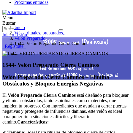
Próximas entradas
Menu
Pedido mínimo 60€
Buscar
Imp. no incl.
Inicio
Portes pagados a partir de
Velas, rituales, preparados,...
Iniciar sesión
Velón Preparado
1200€
(Península)
Imp. no incl.
1544- Velón Preparado Cierra Caminos
Regístrate
1544- Velón Preparado Cierra Caminos
Pedido mínimo 60€
Imp. no incl.
Portes pagados a partir de 1200€
(Península)
Imp. no incl.
Velón Preparado Cierra Caminos – Elimina
Obstáculos y Bloquea Energías Negativas
El
Velón Preparado Cierra Caminos
está diseñado para bloquear
y eliminar obstáculos, tanto espirituales como materiales, que
impiden tu progreso. Con ingredientes que ayudan a cerrar puertas
negativas y protegerte de influencias dañinas, este velón es ideal
para poner fin a situaciones difíciles y liberar tu
camino.
Características:
✔
Tamaño:
ideal para rituales de bloqueo y cierre de ciclos