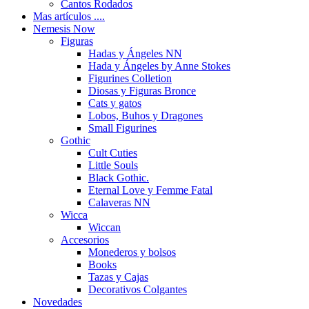
Cantos Rodados
Mas artículos ....
Nemesis Now
Figuras
Hadas y Ángeles NN
Hada y Ángeles by Anne Stokes
Figurines Colletion
Diosas y Figuras Bronce
Cats y gatos
Lobos, Buhos y Dragones
Small Figurines
Gothic
Cult Cuties
Little Souls
Black Gothic.
Eternal Love y Femme Fatal
Calaveras NN
Wicca
Wiccan
Accesorios
Monederos y bolsos
Books
Tazas y Cajas
Decorativos Colgantes
Novedades