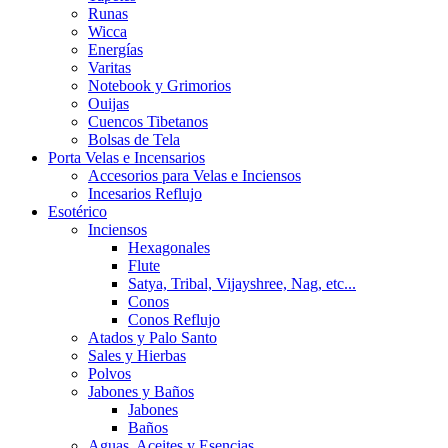
Runas
Wicca
Energías
Varitas
Notebook y Grimorios
Ouijas
Cuencos Tibetanos
Bolsas de Tela
Porta Velas e Incensarios
Accesorios para Velas e Inciensos
Incesarios Reflujo
Esotérico
Inciensos
Hexagonales
Flute
Satya, Tribal, Vijayshree, Nag, etc...
Conos
Conos Reflujo
Atados y Palo Santo
Sales y Hierbas
Polvos
Jabones y Baños
Jabones
Baños
Aguas, Aceites y Esencias