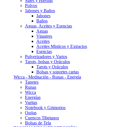
Sales y Hierbas
Polvos
Jabones y Baños
Jabones
Baños
Aguas, Aceites y Esencias
Aguas
Vinagres
Aceites
Aceites Misticos y Extractos
Esencias
Pulverizadores y Varios
Tarots, bolsas y Oráculos
Tarots y Oráculos
Bolsas y soportes cartas
Wicca - Meditación - Runas - Energía
Tapetes
Runas
Wicca
Energías
Varitas
Notebook y Grimorios
Ouijas
Cuencos Tibetanos
Bolsas de Tela