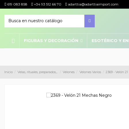
619 083 858
+34 93 512 66 70
adarttia@adarttiaimport.com
FIGURAS Y DECORACIÓN
ESOTÉRICO Y E
Inicio
Velas, rituales, preparados,...
Velones
Velones Varios
2369 - Velón 2