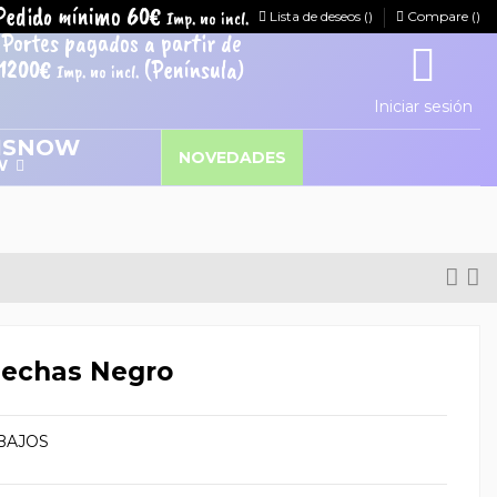
Pedido mínimo 60€
Imp. no incl.
Lista de deseos (
)
Compare (
)
Portes pagados a partir de
1200€
(Península)
Imp. no incl.
Iniciar sesión
NOVEDADES
W
Mechas Negro
BAJOS