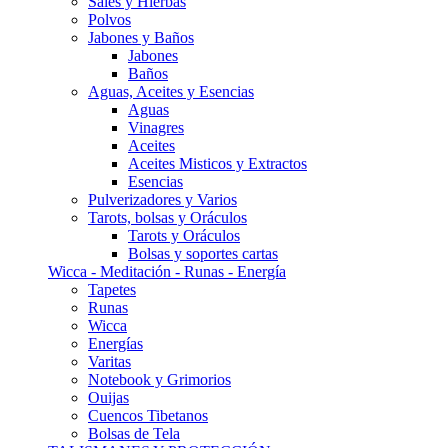
Sales y Hierbas
Polvos
Jabones y Baños
Jabones
Baños
Aguas, Aceites y Esencias
Aguas
Vinagres
Aceites
Aceites Misticos y Extractos
Esencias
Pulverizadores y Varios
Tarots, bolsas y Oráculos
Tarots y Oráculos
Bolsas y soportes cartas
Wicca - Meditación - Runas - Energía
Tapetes
Runas
Wicca
Energías
Varitas
Notebook y Grimorios
Ouijas
Cuencos Tibetanos
Bolsas de Tela