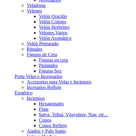
Veladoras
Velones
Velón Oración
Velón Colores
Velón Herbóreo
Velones Varios
Velón Aromático
Velón Preparado
Rituales
Figuras de Cera
Figuras en cera
Pirámides
Figuras Sex
Porta Velas e Incensarios
Accesorios para Velas e Inciensos
Incesarios Reflujo
Esotérico
Inciensos
Hexagonales
Flute
Satya, Tribal, Vijayshree, Nag, etc...
Conos
Conos Reflujo
Atados y Palo Santo