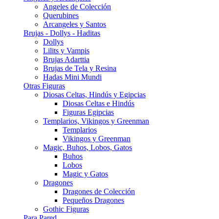
Angeles de Colección
Querubines
Arcangeles y Santos
Brujas - Dollys - Haditas
Dollys
Lilits y Vampis
Brujas Adarttia
Brujas de Tela y Resina
Hadas Mini Mundi
Otras Figuras
Diosas Celtas, Hindús y Egipcias
Diosas Celtas e Hindús
Figuras Egipcias
Templarios, Vikingos y Greenman
Templarios
Vikingos y Greenman
Magic, Buhos, Lobos, Gatos
Buhos
Lobos
Magic y Gatos
Dragones
Dragones de Colección
Pequeños Dragones
Gothic Figuras
Para Pared