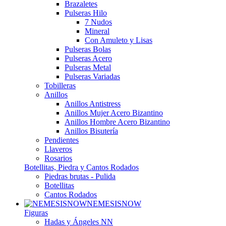
Brazaletes
Pulseras Hilo
7 Nudos
Mineral
Con Amuleto y Lisas
Pulseras Bolas
Pulseras Acero
Pulseras Metal
Pulseras Variadas
Tobilleras
Anillos
Anillos Antistress
Anillos Mujer Acero Bizantino
Anillos Hombre Acero Bizantino
Anillos Bisutería
Pendientes
Llaveros
Rosarios
Botellitas, Piedra y Cantos Rodados
Piedras brutas - Pulida
Botellitas
Cantos Rodados
NEMESISNOW
Figuras
Hadas y Ángeles NN