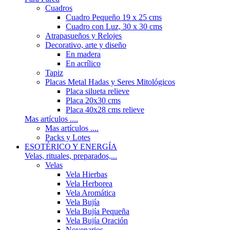
Cuadros
Cuadro Pequeño 19 x 25 cms
Cuadro con Luz, 30 x 30 cms
Atrapasueños y Relojes
Decorativo, arte y diseño
En madera
En acrílico
Tapiz
Placas Metal Hadas y Seres Mitológicos
Placa silueta relieve
Placa 20x30 cms
Placa 40x28 cms relieve
Mas artículos ....
Mas artículos ....
Packs y Lotes
ESOTÉRICO Y ENERGÍA
Velas, rituales, preparados,...
Velas
Vela Hierbas
Vela Herborea
Vela Aromática
Vela Bujía
Vela Bujía Pequeña
Vela Bujía Oración
Novenarios