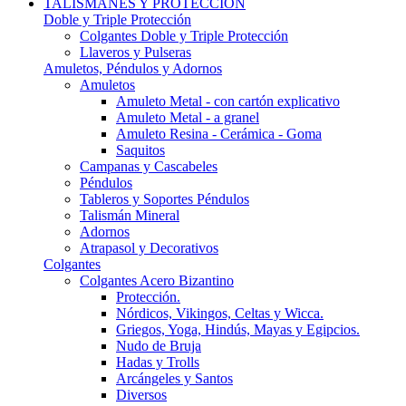
TALISMANES Y PROTECCIÓN
Doble y Triple Protección
Colgantes Doble y Triple Protección
Llaveros y Pulseras
Amuletos, Péndulos y Adornos
Amuletos
Amuleto Metal - con cartón explicativo
Amuleto Metal - a granel
Amuleto Resina - Cerámica - Goma
Saquitos
Campanas y Cascabeles
Péndulos
Tableros y Soportes Péndulos
Talismán Mineral
Adornos
Atrapasol y Decorativos
Colgantes
Colgantes Acero Bizantino
Protección.
Nórdicos, Vikingos, Celtas y Wicca.
Griegos, Yoga, Hindús, Mayas y Egipcios.
Nudo de Bruja
Hadas y Trolls
Arcángeles y Santos
Diversos