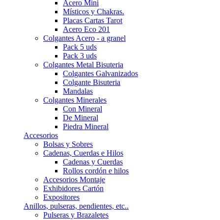
Acero Mini
Místicos y Chakras.
Placas Cartas Tarot
Acero Eco 201
Colgantes Acero - a granel
Pack 5 uds
Pack 3 uds
Colgantes Metal Bisuteria
Colgantes Galvanizados
Colgante Bisuteria
Mandalas
Colgantes Minerales
Con Mineral
De Mineral
Piedra Mineral
Accesorios
Bolsas y Sobres
Cadenas, Cuerdas e Hilos
Cadenas y Cuerdas
Rollos cordón e hilos
Accesorios Montaje
Exhibidores Cartón
Expositores
Anillos, pulseras, pendientes, etc..
Pulseras y Brazaletes